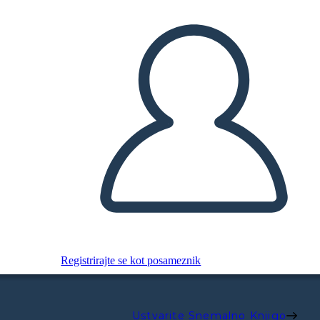
Registrirajte se kot posameznik
Ustvarite Snemalno Knjigo