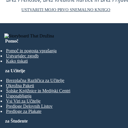
USTVARITI MOJO PRVO SNEMALNO KNJIGO
Pomoč
Pomoč in pogosta vprašanja
Ustvarjalec zgodb
Kako tiskati
za Učitelje
Brezplačna Različica za Učitelje
Okrožna Paketi
Šolske Knjižnice in Medijski Centri
Usposabljanja
Vsi Viri za Učitelje
Predloge Delovnih Listov
Predloge za Plakate
za Študente