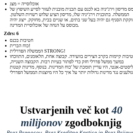
אוכלוסייה = מצג
ימס מדיסון וירג'יניה בא לכנס עם תכנית מובנית לעזור לסייע השיפוץ של
הממשלה. בתוכנית וירג'יניה שלו, מדיסון הציע שלוש רשויות השלטון.
קקת הסניף גם יהיה בעל שני בתים, או שניים בבית, מחוקק. ייצוג יהיה
מבוסס על הנחה של אוכלוסיית המדינה.
Zdrs: 6
חטיבות בכנס
כוח הברית!
הממשלה הפדרלית STRONG!
יבות קיימות בקרב הצירים בוועידה. קבוצה אחת, הלאומנים, התווכחו
במשך ממשל פדרלי חזק כדי לפתור בעיות רבות. הקבוצה השנייה,
סטים-אנטי, היו עדיין תומכת של 'כוח המדינות. בנוסף, מדינות קטנות
Ustvarjenih več kot
40
milijonov
zgodboknjig
Brez Prenosov, Brez Kreditne Kartice in Brez Prijave