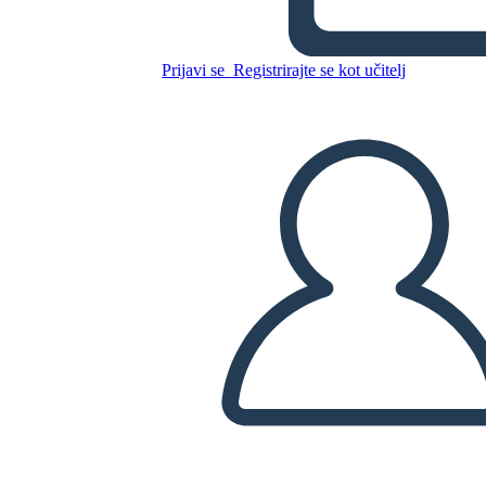
פדרליזם - ועידת החוקה
Prijavi se
Registrirajte se kot učitelj
Kopirajte to snemalno knjigo
USTVARITE SNEMALNO KNJIGO
PREDVAJANJE DIAPROJEKCIJE
PREBERI MI