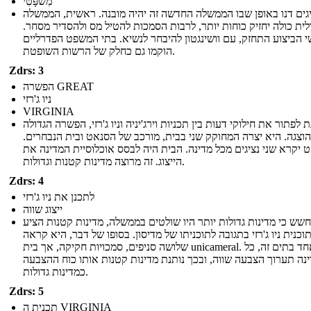
מִשׁפָּטִי
גים דנו באופן שבו הממשלה החדשה זה יהיה מובנה. ראשית, הממשלה
ית כולה יחזיק כוחות יותר, לרבות הסמכות להטיל מס ולהסדיר מסחר.
 הביצוע התחזק, עם וושינגטון להיבחר לנשיא. בתי המשפט הפדרליים
הוקמו גם כחלק של הרשות השופטת.
Zdrs: 3
הפשרה GREAT
ניו ג'רזי
VIRGINIA
 לפתור את חילוקי דעות בין תכניות וירג'יניה וניו ג'רזי, הפשרה הגדולה
הוצגה. היא יצרה המחוקק שני בבית, מורכב של הסנאט ובית הנבחרים.
 יקרא שני נציגים מכל מדינה. הבית היה לבסס אוכלוסיית המדינה את
הייצוג. זה מרוצה מדינות קטנות וגדולות.
Zdrs: 4
לתכנן את ניו ג'רזי
ייצוג שווה
שש כי מדינות גדולות יותר היו שולטים בממשלה, מדינות קטנות הציע
וכנית ניו ג'רזי בתגובה לתוכניתו של מדיסון. בסופו של דבר, היא קראה
שלושה סניפים, סמכויות חקיקה, אך בית unicameral. באחד בתים זה, כל
נה תערוך הצבעה שווה, ובכך נותנת מדינות קטנות אותו כוח ההצבעה
כמדינות גדולות.
Zdrs: 5
תכנית ה VIRGINIA