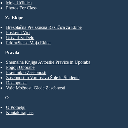
Moja Učilnica
Photos For Class
Za Ekipe
Brezplačna Preizkusna Različica za Ekipe
Poslovni Viri
Ustvari za Delo
Pridružite se Moja Ekipa
Pravila
Snemalna Knjiga Avtorske Pravice in Uporaba
Pogoji Uporabe
Pravilnik o Zasebnosti
Zasebnost in Varnost za Šole in Študente
Dostopnost
Vaše Možnosti Glede Zasebnosti
O
O Podjetju
Kontaktiraj nas