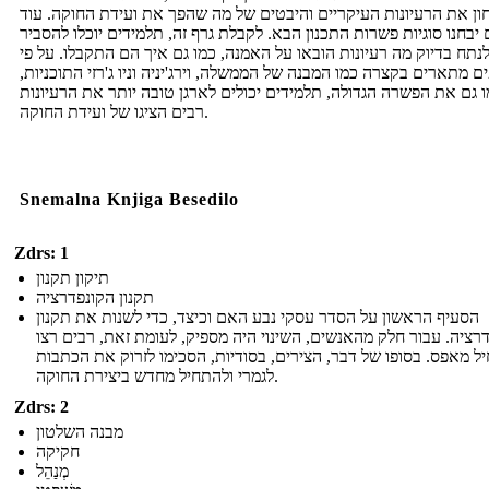
ון את הרעיונות העיקריים והיבטים של מה שהפך את ועידת החוקה. עוד
יבחנו סוגיות פשרות התכנון הבא. לקבלת גרף זה, תלמידים יוכלו להסביר
לנתח בדיוק מה רעיונות הובאו על האמנה, כמו גם איך הם התקבלו. על פי
ם מתארים בקצרה כמו המבנה של הממשלה, וירג'יניה וניו ג'רזי התוכניות,
 גם את הפשרה הגדולה, תלמידים יכולים לארגן טובה יותר את הרעיונות
רבים הציגו של ועידת החוקה.
Snemalna Knjiga Besedilo
Zdrs: 1
תיקון תקנון
תקנון הקונפדרציה
הסעיף הראשון על הסדר עסקי נבע האם וכיצד, כדי לשנות את תקנון
רציה. עבור חלק מהאנשים, השינוי היה מספיק, לעומת זאת, רבים רצו
ל מאפס. בסופו של דבר, הצירים, בסודיות, הסכימו לזרוק את הכתבות
לגמרי ולהתחיל מחדש ביצירת החוקה.
Zdrs: 2
מבנה השלטון
חקיקה
מְנַהֵל