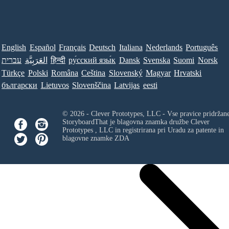
English
Español
Français
Deutsch
Italiana
Nederlands
Português
Norsk
Suomi
Svenska
Dansk
ру́сский язы́к
हिन्दी
العَرَبِيَّة
עברית
Türkçe
Polski
Româna
Ceština
Slovenský
Magyar
Hrvatski
български
Lietuvos
Slovenščina
Latvijas
eesti
© 2026 - Clever Prototypes, LLC - Vse pravice pridržan
StoryboardThat je blagovna znamka družbe
Clever
Prototypes , LLC
in registrirana pri Uradu za patente in
blagovne znamke ZDA