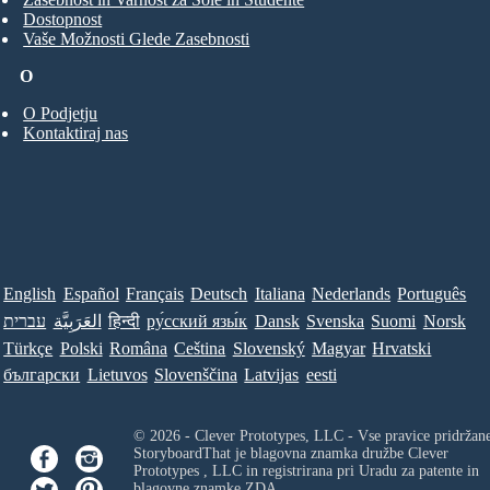
Dostopnost
Vaše Možnosti Glede Zasebnosti
O
O Podjetju
Kontaktiraj nas
English
Español
Français
Deutsch
Italiana
Nederlands
Português
Norsk
Suomi
Svenska
Dansk
ру́сский язы́к
हिन्दी
العَرَبِيَّة
עברית
Türkçe
Polski
Româna
Ceština
Slovenský
Magyar
Hrvatski
български
Lietuvos
Slovenščina
Latvijas
eesti
© 2026 - Clever Prototypes, LLC - Vse pravice pridržan
StoryboardThat je blagovna znamka družbe
Clever
Prototypes , LLC
in registrirana pri Uradu za patente in
blagovne znamke ZDA