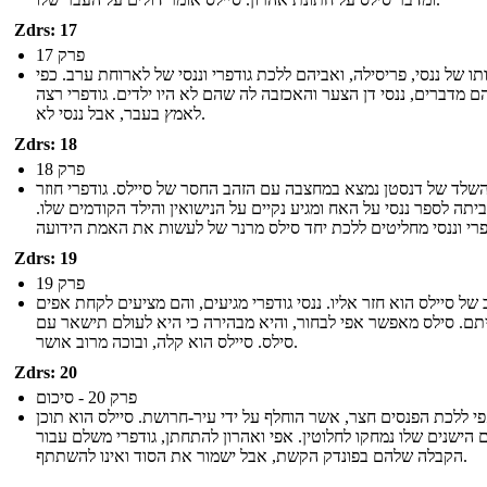
Zdrs: 17
פרק 17
ו של ננסי, פריסילה, ואביהם ללכת גודפרי וננסי של לארוחת ערב. כפי
 מדברים, ננסי דן הצער והאכזבה לה שהם לא היו ילדים. גודפרי רצה
לאמץ בעבר, אבל ננסי לא.
Zdrs: 18
פרק 18
שלד של דנסטן נמצא במחצבה עם הזהב החסר של סיילס. גודפרי חוזר
יתה לספר ננסי על האח ומגיע נקיים על הנישואין והילד הקודמים שלו.
Zdrs: 19
פרק 19
של סיילס הוא חזר אליו. ננסי גודפרי מגיעים, והם מציעים לקחת אפים
תם. סילס מאפשר אפי לבחור, והיא מבהירה כי היא לעולם תישאר עם
סילס. סיילס הוא קלה, ובוכה מרוב אושר.
Zdrs: 20
פרק 20 - סיכום
י ללכת הפנסים חצר, אשר הוחלף על ידי עיר-חרושת. סיילס הוא תוכן
 הישנים שלו נמחקו לחלוטין. אפי ואהרון להתחתן, גודפרי משלם עבור
הקבלה שלהם בפונדק הקשת, אבל ישמור את הסוד ואינו להשתתף.