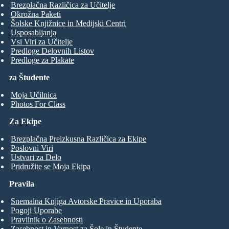
Brezplačna Različica za Učitelje
Okrožna Paketi
Šolske Knjižnice in Medijski Centri
Usposabljanja
Vsi Viri za Učitelje
Predloge Delovnih Listov
Predloge za Plakate
za Študente
Moja Učilnica
Photos For Class
Za Ekipe
Brezplačna Preizkusna Različica za Ekipe
Poslovni Viri
Ustvari za Delo
Pridružite se Moja Ekipa
Pravila
Snemalna Knjiga Avtorske Pravice in Uporaba
Pogoji Uporabe
Pravilnik o Zasebnosti
Zasebnost in Varnost za Šole in Študente