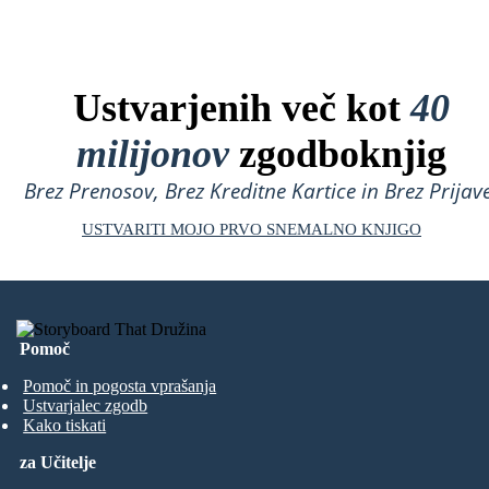
Ustvarjenih več kot
40
milijonov
zgodboknjig
Brez Prenosov, Brez Kreditne Kartice in Brez Prijave
USTVARITI MOJO PRVO SNEMALNO KNJIGO
Pomoč
Pomoč in pogosta vprašanja
Ustvarjalec zgodb
Kako tiskati
za Učitelje