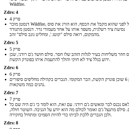
Wildfire.
Zdrs: 4
פרק 4
דנסטן מוכר Wildfire, אבל לפני שהוא מקבל את הכסף, הוא הורג את סוס
נסיעת ציד רשלנית, משפד אותו על אחד מעמודי גדר. דנסטן מתנודד
מהמקום, רואה סילס "קוטג ', ומחליט גונב סילס" זהב.
Zdrs: 5
פרק 5
 חוזר משליחות בעיר לגלות הזהב שלו חסר. סילס חושד ג'ם רודני, שכן
ידוע בגלל ציד לא חוקי והולך להתעמת איתו בפונדק הקשת.
Zdrs: 6
פרק 6
פרק 6 שוכן פונדק הקשת, הבר המקומי. הגברים בקהילה מחליפים סיפורים
נהנים כמה משקאות.
Zdrs: 7
פרק 7
אס נכנס לבר ומאשים ג'ם רודני. עם זאת, הוא לומד כי ג'ם היה שם כל
. סילס מתנצל ג'ם ואומר לכולם מה הוא יודע על הגניבה. השוטר חולה,
ולכן הגברים ללכת לביתו כדי להיות הסמיכו ומתחיל בחקירה.
Zdrs: 8