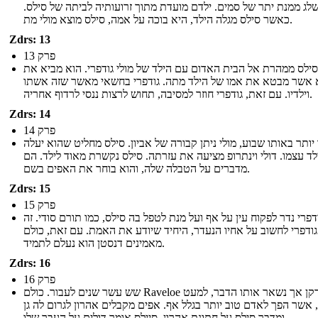
לג ממנת יתר של סמים. ילדם מועדת מתוך זרועותיה לביתה של סילס.
כאשר סילס מגלה הילד, היא בוכה על אמה, סילס מוצא מולי מת.
Zdrs: 13
פרק 13
סילס ממהרת אל הבית האדום עם הילד של מולי גודפרי. הוא מביא את
 אשר מבטא את אמו של הילד מתה. גודפרי בחשאי מאשר שזה אשתו
וילדיו. עם זאת, גודפרי חוזר למסיבה, תחוש לרצות ננסי לרדוף אחריה.
Zdrs: 14
פרק 14
יותר באותו שבוע, מולי ניתן קבורה של אביון. סילס מחליט שהוא יעלה
ד עצמו. דולי וינתרופ מציעה את עזרתה. סילס נקשרת מאוד לילד. הם
מדברים על הטבלה שלה, והוא בוחר את האפים בשם.
Zdrs: 15
פרק 15
דפרי נדר לפקוח עין על אף ועל מנת לטפל בה סילס, כמו תורם סודי. זה
ודפרי לחשוב על אחיו הנעדר, היחיד שיודע את האמת. עם זאת, כולם
מאמינים דנסטן הוא נעלם לתמיד.
Zdrs: 16
פרק 16
שש עשר שנים לעבור. כולם Raveloe הזדקן אך נשאר אותו הדבר, למעט
 אשר הפך לאדם טוב יותר בגלל אף. אפים מקבלים אהרון לגרום לה גן
ומדבר סילס על חתונת אהרון. סיילס אומר דולים על העבר שלו.