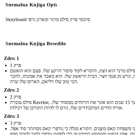
Snemalna Knjiga Opis
Storyboard סיכומי פרק סילס מרנר ומארגן גרפי
Snemalna Knjiga Besedilo
Zdrs: 1
פרק 1
ילס מרנר הוא הציג, והקורא לומד סיפור הרקע שלו. פעם הוא הואשם
ה, וגרש מן פנסי חצר, הבית הראשון שלו. הוא מאבד את אמונתו, החבר
הכי טוב שלו ויליאם, הארוס שלו שרה.
Zdrs: 2
פרק 2
סילס עוברת Raveloe, ובמשך 15 שנים הוא אוגר את הרווחים ממסחר שלו.
אורח החיים המתבודדים שלו, גורם לו להיות הקורבן של רכילות.
Zdrs: 3
פרק 3
י משפחת קאס מוצגים. הקורא מגלה כי גודפרי קאס מסתתר סוד אפל.
ים, אחיו דנסטן משתמש במידע זה כדי לסחוט גודפרי לתוך למכור סוסו,