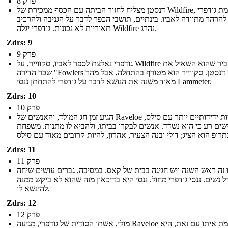
פרק 8
דנסטן מצליח לחזור הביתה עם הכסף ממכירת של Wildfire, הגורמת גודפרי
להרהר מתוודה לאביו. בינתיים, תושבי הכפר לדבר על הגניבה ולהרכיב
תאוריות לא נכונות. גודפרי יגלה Wildfire נהרג.
Zdrs: 9
פרק 9
גודפרי נאלצת לספר לאביו, סקווייר, על Wildfire ולהסביר שהוא השאיל את
שכר הדירה "Fowlers כדי דנסטן. סקווייר הוא מטורף בהתחלה, אבל מהר
מאוד משנה את הנושא לדבר על גודפרי להתחתן ננסי Lammeter.
Zdrs: 10
פרק 10
הגיע זמן חג המולד, והאנשים של Raveloe להיות ידידותיים יותר עם סילס,
שים רע כי הוא נשדד. אנשים לבקרו בביתו, ולהביא לו מתנות. משפחת
Zdrs: 11
פרק 11
 זה ראש השנה ויש חגיגה בבית של קאס. במסיבה, גברים עושים שיחה
ל נשים. ננסי גודפרי מחול. ננסי היא בדיכאון מזה שהוא לא ביקש ממנה
להינשא לו.
Zdrs: 12
פרק 12
מולי, אשתו הסודית של גודפרי, מגיעה Raveloe להתעמת איתו עם זאת, היא