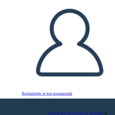
Registrirajte se kot posameznik
Ustvarite Snemalno Knjigo