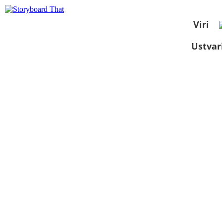
Viri
Ustvar