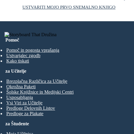
USTVARITI MOJO PRVO SNEMALNO KNJIGO
Pomoč
Pomoč in pogosta vprašanja
Ustvarjalec zgodb
Kako tiskati
za Učitelje
Brezplačna Različica za Učitelje
Okrožna Paketi
Šolske Knjižnice in Medijski Centri
Usposabljanja
Vsi Viri za Učitelje
Predloge Delovnih Listov
Predloge za Plakate
za Študente
Moja Učilnica