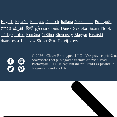
English
Español
Français
Deutsch
Italiana
Nederlands
Português
עברית
العَرَبِيَّة
हिन्दी
ру́сский язы́к
Dansk
Svenska
Suomi
Norsk
Türkçe
Polski
Româna
Ceština
Slovenský
Magyar
Hrvatski
български
Lietuvos
Slovenščina
Latvijas
eesti
© 2026 - Clever Prototypes, LLC - Vse pravice pridržan
StoryboardThat je blagovna znamka družbe
Clever
Prototypes , LLC
in registrirana pri Uradu za patente in
blagovne znamke ZDA