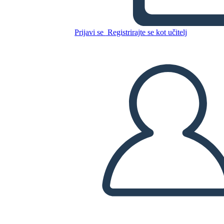
אנה פרנק - מפת תווים
Prijavi se
Registrirajte se kot učitelj
Kopirajte to snemalno knjigo
USTVARITE SNEMALNO KNJIGO
PREDVAJANJE DIAPROJEKCIJE
PREBERI MI