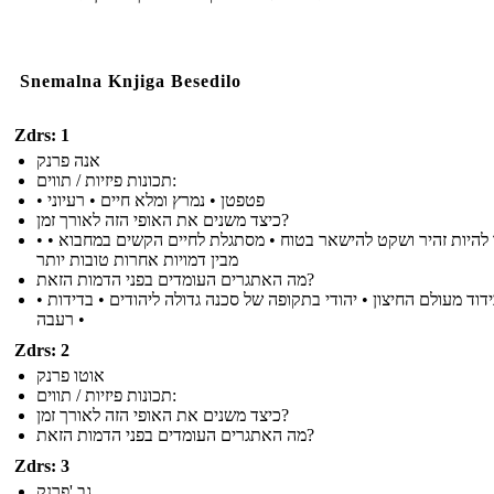
Snemalna Knjiga Besedilo
Zdrs: 1
אנה פרנק
תכונות פיזיות / תווים:
• פטפטן • נמרץ ומלא חיים • רעיוני
כיצד משנים את האופי הזה לאורך זמן?
• לומד להיות זהיר ושקט להישאר בטוח • מסתגלת לחיים הקשים במחבוא •
מבין דמויות אחרות טובות יותר
מה האתגרים העומדים בפני הדמות הזאת?
• בידוד מעולם החיצון • יהודי בתקופה של סכנה גדולה ליהודים • בדידות
רעבה •
Zdrs: 2
אוטו פרנק
תכונות פיזיות / תווים:
כיצד משנים את האופי הזה לאורך זמן?
מה האתגרים העומדים בפני הדמות הזאת?
Zdrs: 3
גב 'פרנק