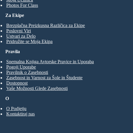
Photos For Class
Za Ekipe
Brezplačna Preizkusna Različica za Ekipe
Poslovni Viri
Ustvari za Delo
Pridružite se Moja Ekipa
Pravila
Snemalna Knjiga Avtorske Pravice in Uporaba
Pogoji Uporabe
Pravilnik o Zasebnosti
Zasebnost in Varnost za Šole in Študente
Dostopnost
Vaše Možnosti Glede Zasebnosti
O
O Podjetju
Kontaktiraj nas