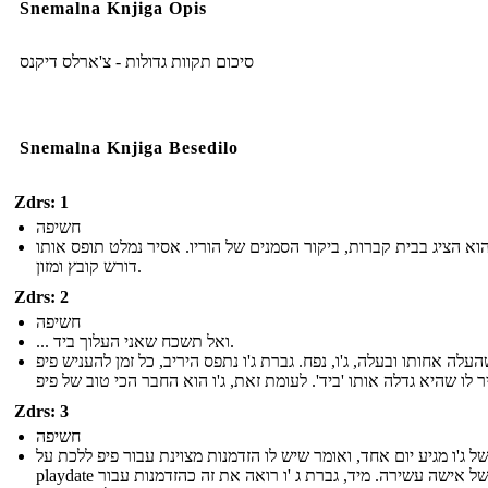
Snemalna Knjiga Opis
סיכום תקוות גדולות - צ'ארלס דיקנס
Snemalna Knjiga Besedilo
Zdrs: 1
חשיפה
הוא הציג בבית קברות, ביקור הסמנים של הוריו. אסיר נמלט תופס אותו
דורש קובץ ומזון.
Zdrs: 2
חשיפה
... ואל תשכח שאני העלוך ביד.
העלה אחותו ובעלה, ג'ו, נפח. גברת ג'ו נתפס היריב, כל זמן להעניש פיפ
Zdrs: 3
חשיפה
של ג'ו מגיע יום אחד, ואומר שיש לו הזדמנות מצוינת עבור פיפ ללכת על
playdate בבית של אישה עשירה. מיד, גברת ג 'ו רואה את זה כהזדמנות עבור