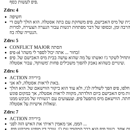
פיפ לעשות כסף.
Zdrs: 4
חשיפה
ית של מיס האבישם, פיפ משחקת עם בתה אסטלה. הוא הולך לשם די
רבה זמן, ובסופו של דבר מפתחת רגשות עבור הנערה הצעירה, למרות
הנטייה שלה בוז.
Zdrs: 5
CONFLICT MAJOR הסתה
פיפ ol 'בחור ... אתה יכול לספר לי משהו!
תחיל לשקר ג'ו ואשתו על מה שהוא עושה בבית מיס האבישם של. פיפ
שינויים כשהוא נאבק להפוך משכילים פחות 'משותף', עבור אסטלה.
Zdrs: 6
ACTION בירידה
באת לראות אסטלה, לא אני.
לפו, פיפ הפך לשוליה לג'ו, ולא עוד הוא ביקור הווישאם של. הוא הולך
ת מיס האבישם ביום הולדתה, מקווה לראות אסטלה, אך במקום פוגש
ה. הווישאם מיס מתפעל פיפ, וצעצועים עם רגשותיו של מבקש ממנו
שאלות אישיות על אסטלה.
Zdrs: 7
ACTION בירידה
הממ, אני מאמין ראיתי את האיש הזה לפני ...
ום אחד, בעוד פיפ הוא בבר המקומי עם ג'ו, עורך דין מופיע ומבקש פיפ.