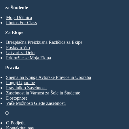
za Študente
Moja Učilnica
Photos For Class
Za Ekipe
Brezplačna Preizkusna Različica za Ekipe
Poslovni Viri
Ustvari za Delo
Pridružite se Moja Ekipa
Pravila
Snemalna Knjiga Avtorske Pravice in Uporaba
Pogoji Uporabe
Pravilnik o Zasebnosti
Zasebnost in Varnost za Šole in Študente
Dostopnost
Vaše Možnosti Glede Zasebnosti
O
O Podjetju
Kontaktiraj nas