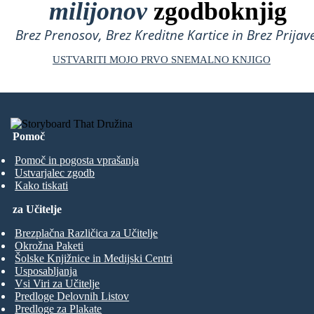
milijonov
zgodboknjig
Brez Prenosov, Brez Kreditne Kartice in Brez Prijave
USTVARITI MOJO PRVO SNEMALNO KNJIGO
Pomoč
Pomoč in pogosta vprašanja
Ustvarjalec zgodb
Kako tiskati
za Učitelje
Brezplačna Različica za Učitelje
Okrožna Paketi
Šolske Knjižnice in Medijski Centri
Usposabljanja
Vsi Viri za Učitelje
Predloge Delovnih Listov
Predloge za Plakate