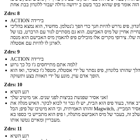
Zdrs: 8
ACTION בירידה
נדון, פיפ נדרש להיות חנך כדי הפך ג'נטלמן. מחשיד, הוא נמצא בהליכי
חיית אחיין של מיס האבישם. הוא גם מסתיים לגור עם הרברט, בנו של
 שלו. צירופי מקרים אלו מובילים פיפ להאמין מיס האבישם הוא מנסה
לארגן לו להיות עם אסטלה.
Zdrs: 9
ACTION בירידה
למה אתם מתייחסים ג'ו כל כך גרוע?
לך שהותו בלונדון, פיפ נסתר על ידי אסטלה, מטפל ג'ו כאיכר, ואז הוא
הופך אדם עוין, מונע על ידי תאוות בצע ותשוקה.
Zdrs: 10
רגע השיא
אני אסיר שפגשת בביצות לפני שנים. אני מיטיב שלך!
רב אחד, בעוד פיפ הוא הבית, יש לו גבר זר לבוא לבקר. האיש מגלה את
זהותו האמיתית, וכי הוא מיטיבו של פיפ; הבל Magwitch, והאסיר המבייץ.
לב זה, בעבר של מיס האבישם מתגלה, ו פיפ הוא מתבייש כי כספו בא
מעבריין ומאיים נטשו אותו.
Zdrs: 11
רגע השיא