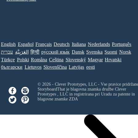
English
Español
Français
Deutsch
Italiana
Nederlands
Português
Norsk
Suomi
Svenska
Dansk
ру́сский язы́к
हिन्दी
العَرَبِيَّة
עברית
Türkçe
Polski
Româna
Ceština
Slovenský
Magyar
Hrvatski
български
Lietuvos
Slovenščina
Latvijas
eesti
© 2026 - Clever Prototypes, LLC - Vse pravice pridržan
StoryboardThat je blagovna znamka družbe
Clever
Prototypes , LLC
in registrirana pri Uradu za patente in
blagovne znamke ZDA