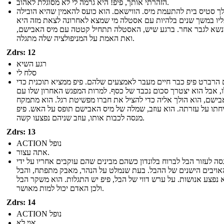
הזהרתי אותך, פיפ! היא גרמה לי לא מסוגלת לאהוב.
לך סטיס בית להתעמת מיס. הווישאם. הוא כועס להאמין שהיא הובילה
יו במשך שנים בלהיות עם אסטלה מי שמצא לאחרונה לצאת מזה היא
נשא לגבר אחר. ברגע שיש, האסטלה תתחיל קטטה עם מיס האבישם,
ואת האמת על המניפולציה שלה מתגלה.
Zdrs: 12
רגע השיא
סלח לי
 הרברט פיפ כבר חיים מעבר לאמצעים שלהם. פיפ ממציא תוכנית כדי
ו, אבל הוא יצטרך סכום נכבד של כסף. למרות המפגש האחרון שלו עם
בישם, הוא הולך אליה כדי להציל את חברו מפשיטת רגל. הוא מתמקח
חתו על עזרתה. הוא עוזב, שמלה של מיס האבישם תופס על האש. פיפ
מנסה לכבות אותו, עוזב שניהם נפצעו קשה.
Zdrs: 13
ACTION נופל
אתה עצור.
סה לעזור הבל לברוח בלונדון כשהם מבינים שהם עוקבים אחריו על ידי
ויבים הישנים של ההבל. בעת שנמלט על הנהר, מאבק מתפתח, והבל
 נפצע אנושות. על ערש דווי של הבל, פיפ יש התגלות. הוא משקר הבל
ולכן האדם יכול למות מאושר.
Zdrs: 14
ACTION נופל
אוי לא...