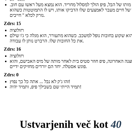
מותו של הבל, פיפ הולך למסלול מחריד. הוא נמצא מעל ראשו עם חוב.
 של חיים מעבר לאמצעים שלו הדביקו אותו, ויש לו התמוטטות כשהוא
נזרק לכלא '' חייבים.
Zdrs: 15
רזולוציה
הוא שקוע בחובות נופל למשכב. כשהוא מתעורר, הוא מגלה כי ג'ו שילם
את כל החובות שלו. הרברט נותן לו עבודה.
Zdrs: 16
רזולוציה
נה האחרונה, פיפ חוזר סטיס בית לאחר מותה של מיס האבישם, והוא
פוגש אסטלה. יחד הם יורדים מחזיקים ידיים.
Zdrs: 0
זהו ג'ק לא נבל ... אתה כל כך נפוץ!
תמיד הייתי שם בשבילך פיפ, ותמיד יהיה!
Ustvarjenih več kot
40