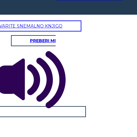
VARITE SNEMALNO KNJIGO
PREBERI MI
אליה Yelnats
סטנלי Yelnats לי
מראה תכונות פיזיות:
מראה תכונות פיזיות:
ביחס קללה?
ביחס קללה?
ציטוט חשוב:
ציטוט חשוב: