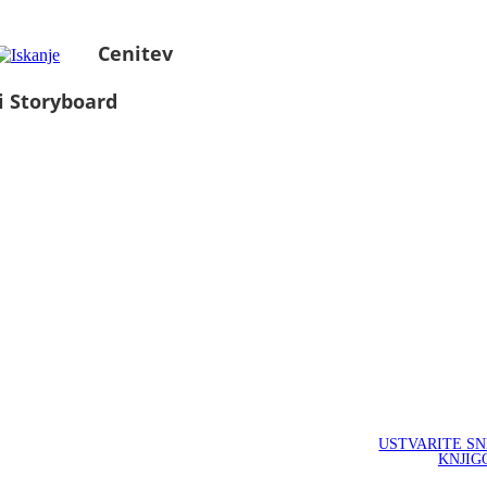
Cenitev
i Storyboard
USTVARITE S
KNJIG