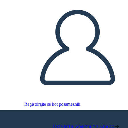
Registrirajte se kot posameznik
Ustvarite Snemalno Knjigo