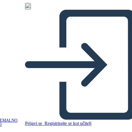
NEMALNO
Prijavi se
Registrirajte se kot učitelj
O