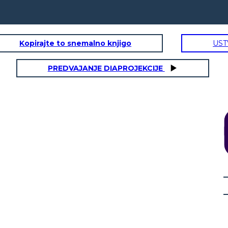
Kopirajte to snemalno knjigo
UST
PREDVAJANJE DIAPROJEKCIJE
סטנלי Yelnats II
מראה תכונות פיזיות:
מראה תכונות פיזיות:
ביחס קללה?
ציטוט חשוב:
ציטוט חשוב: