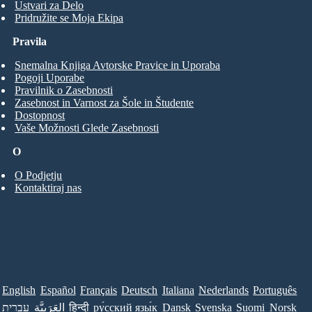
Ustvari za Delo
Pridružite se Moja Ekipa
Pravila
Snemalna Knjiga Avtorske Pravice in Uporaba
Pogoji Uporabe
Pravilnik o Zasebnosti
Zasebnost in Varnost za Šole in Študente
Dostopnost
Vaše Možnosti Glede Zasebnosti
O
O Podjetju
Kontaktiraj nas
English
Español
Français
Deutsch
Italiana
Nederlands
Português
Norsk
Suomi
Svenska
Dansk
ру́сский язы́к
हिन्दी
العَرَبِيَّة
עברית