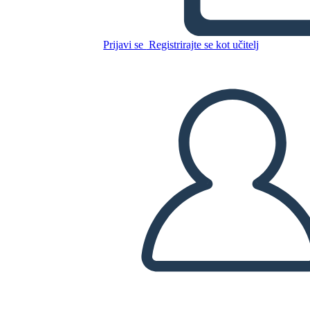
הזמן
Prijavi se
Registrirajte se kot učitelj
Kopirajte to snemalno knjigo
USTVARITE SNEMALNO KNJIGO
PREDVAJANJE DIAPROJEKCIJE
PREBERI MI