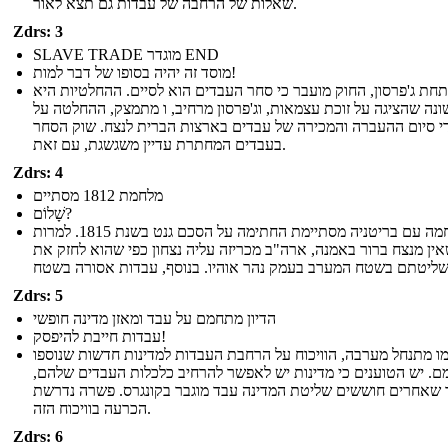
שאלות של הרחבה של עבדות גם תצא לאור.
Zdrs: 3
SLAVE TRADE מוגדר END
מוסד זה יהיה בסופו של דבר למות!
תחת ג'פרסון, החוק מועבר כי סחר העבדים הוא לסיים. ההחלטיות היא
נה שהציגה על זוכת עצמאות, וג'פרסון מרחיב, ו מתמצק, ההחלטה על
די סיום ההעברה והמכירה של עבדים בארצות הברית לנצח. שוק הסחר
בעבדים המחתרת עדיין משגשגת, עם זאת.
Zdrs: 4
מלחמת 1812 מסתיים
שָׁלוֹם?
מלחמה עם בריטניה מסתיימת החתימה על הסכם גנט בשנת 1815. למרות
ין מנצח ברור באמנה, ארה"ב מכריזה עליה נצחון כפי שהוא לחזק את
Zdrs: 5
הדיון מתחמם על עבד ומאזן מדינה חופשי
עבדות חייבת להיפסק!
ו מתנחל מערבה, הוויכוח על הרחבת העבדות למדינות חדשות שנוספו
. יש הטוענים כי מדינות יש לאפשר להרחיב כלכלות העבדים שלהם,
 שאחרים חוששים שליטת המדינה עבד מוגבר בקונגרס. פשרה נדרשת
הכרעה בוויכוח הזה.
Zdrs: 6