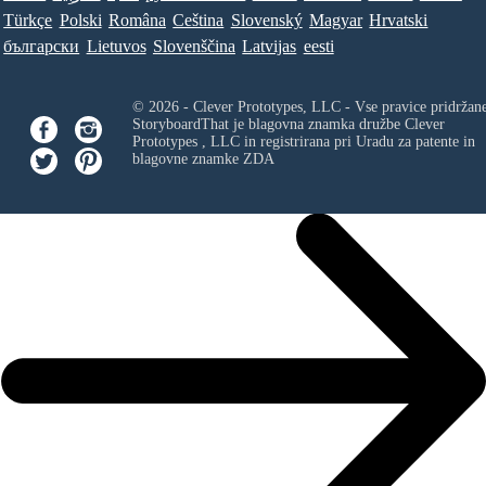
Türkçe
Polski
Româna
Ceština
Slovenský
Magyar
Hrvatski
български
Lietuvos
Slovenščina
Latvijas
eesti
© 2026 - Clever Prototypes, LLC - Vse pravice pridržan
StoryboardThat je blagovna znamka družbe
Clever
Prototypes , LLC
in registrirana pri Uradu za patente in
blagovne znamke ZDA