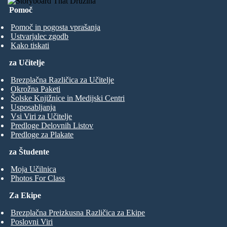
Pomoč
Pomoč in pogosta vprašanja
Ustvarjalec zgodb
Kako tiskati
za Učitelje
Brezplačna Različica za Učitelje
Okrožna Paketi
Šolske Knjižnice in Medijski Centri
Usposabljanja
Vsi Viri za Učitelje
Predloge Delovnih Listov
Predloge za Plakate
za Študente
Moja Učilnica
Photos For Class
Za Ekipe
Brezplačna Preizkusna Različica za Ekipe
Poslovni Viri