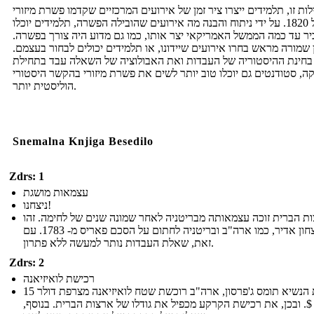
ות זו, תלמידים ייצרו ציר זמן של אירועים המרכזיים שקדמו פשרת מיזורי
של 1820. על ידי ניתוח והבנה מה אירועים שהובילה הפשרה, תלמידים יוכלו
ר עד כמה הממשל האמריקאי יצר אותו, כמו גם מדוע היה צורך בפשרה.
 שמורה מראש בחרו אירועים שיידונו, או תלמידים יכולים לבחור בעצמם.
בחינת ההיסטוריה של העבדות ואת האבולוציה של השאלה עבד בתחילת
ה, סטודנטים גם יוכלו טוב יותר לשים את פשרת מיזורי בהקשר היסטורי
הוליסטית יותר.
Snemalna Knjiga Besedilo
Zdrs: 1
עצמאות מושגת
ניצחנו!
ת הברית זוכה עצמאותה מבריטניה לאחר שמונה שנים של לחימה. זהו
ניצחון אדיר, כמו ארה"ב ובריטניה לחתום על הסכם פאריס מ- 1783. עם
זאת, שאלת העבדות נותר למעשה ללא פתרון.
Zdrs: 2
רכישת לואיזיאנה
תחת הנשיא תומס ג'פרסון, ארה"ב רוכשת שטח לואיזיאנה מצרפת דולר 15
 $. ובכן, את רכישת הקרקע מכפיל את גודלו של ארצות הברית. בנוסף,