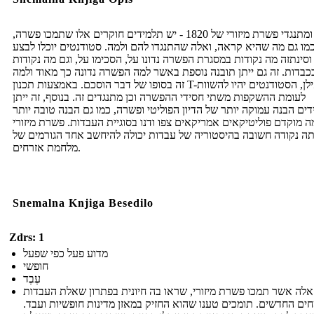
חסידי ומתנגדי פשרת מיזורי של 1820 - יש תלמידים חוקרים אלו שתמכו פשרה,
מו גם מה שהיא קראה, ואלה שהתנגדו להם ולמה. סטודנטים יוכלו לבצע
וסינתזה מה נקודות במסגרת הפשרה נדונו על, הסכימו על, וגם מה נקודות
בכבדות. זה גם ייתן תובנה נוספת באשר למה הפשרה נדונה כך מאוד ולמה
זה בסופו של דבר הוסכם. באמצעות תכנון T-אילן, הסטודנטים יהיו להשוות
לעומת ההשקפות משתי חסידי ההפשרה וכן מתנגדים זה. בנוסף, זה ייתן
ים הבנה עמוקה יותר של הדיון הפוליטי ופשרה, כמו גם הבנה טובה יותר
 מוקדם פוליטיקאים אמריקאים צפו ודנו בסוגיית העבדות. פשרת מיזורי
תה נקודה חשובה בהיסטוריה של עבדות יכולה להיחשב אחד הגורמים של
מלחמת אזרחים.
Snemalna Knjiga Besedilo
Zdrs: 1
מדוע פעל כפי שפעל
חופשי
עֶבֶד
אלה אשר תמכו פשרת מיזורי, שראו בה חיונית בפתרון שאלת העבדות
ם החדשים. תומכים טענו שהוא החזיק במאזן מדינות חופשיות ועבד.