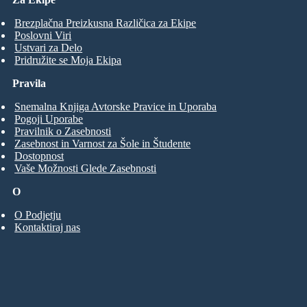
Brezplačna Preizkusna Različica za Ekipe
Poslovni Viri
Ustvari za Delo
Pridružite se Moja Ekipa
Pravila
Snemalna Knjiga Avtorske Pravice in Uporaba
Pogoji Uporabe
Pravilnik o Zasebnosti
Zasebnost in Varnost za Šole in Študente
Dostopnost
Vaše Možnosti Glede Zasebnosti
O
O Podjetju
Kontaktiraj nas