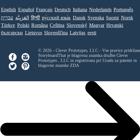
English
Español
Français
Deutsch
Italiana
Nederlands
Português
Norsk
Suomi
Svenska
Dansk
ру́сский язы́к
हिन्दी
العَرَبِيَّة
עברית
Türkçe
Polski
Româna
Ceština
Slovenský
Magyar
Hrvatski
български
Lietuvos
Slovenščina
Latvijas
eesti
© 2026 - Clever Prototypes, LLC - Vse pravice pridržan
StoryboardThat je blagovna znamka družbe
Clever
Prototypes , LLC
in registrirana pri Uradu za patente in
blagovne znamke ZDA