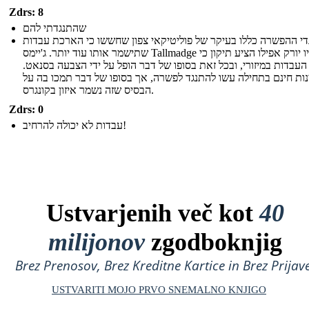
Zdrs: 8
שהתנגדתי להם
די ההפשרה כללו בעיקר של פוליטיקאי צפון שחששו כי הארכת עבדות
שתישמר אותו עוד יותר. ג'יימס Tallmadge של ניו יורק אפילו הציע תיקון כי
העבדות במיזורי, ובכל זאת בסופו של דבר הופל על ידי הצבעה בסנאט.
נות חינם בתחילה עשו להתנגד לפשרה, אך בסופו של דבר תמכו בה על
הבסיס שזה נשמר איזון בקונגרס.
Zdrs: 0
עבדות לא יכולה להרחיב!
Ustvarjenih več kot
40
milijonov
zgodboknjig
Brez Prenosov, Brez Kreditne Kartice in Brez Prijave
USTVARITI MOJO PRVO SNEMALNO KNJIGO