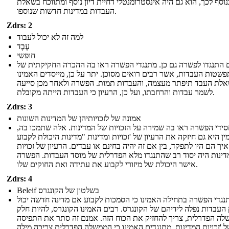
נוסף לכך, הוא גם היה אינסטרומנטלי דחיית דיון נוסף ומתווכח בשאלת
העבדות במדינות חדשות שנוספו.
Zdrs: 2
למה זה לא יכול לעבוד
עֶבֶד
חופשי
 התנגדו לפשרה גם כן. מתנגדי הפשרה ראו בה ההכרה החקיקתית של
שטות העבדות, אשר רבים רואים מסוכן. יתר על כן, מייסדים האמינו
לת העבד תיפתר מעצמה, והעבדות תמות. הפשרה ולאחר מכן סייעה
לשמר עבדות והרחבתו, ועל כן, הרעיון כי העבדות הייתה מקובלת.
Zdrs: 3
אמונה של לזכויותיהן של המדינות השונות
ידי הפשרה ראו בה שמירה על הזכויות של המדינות. אלה שתמכו בה,
ן היא גם חיזקה את הרעיון של 'זכויות ומדינות "מדינות היכולת לקבוע
איך הם היו לתפקד, בין אם זה יהיה בחינם או עבדים. הרעיון של זכויות
דינות היה יסוד רב שהתנגדו מלא הפדרלית של מוסד העבדות. הפשרה
אישר היכולת של מיזורי לקבוע את עתידה ואת החוקים שלו.
Zdrs: 4
Beleif בשלטון של הקונגרס
נגדי הפשרה בתחילה האמינו כי הסמכות לקבוע אם מדינה חדשה יכול
 העבדות נפלה לידיהם של הקונגרס. רבים האמינו הקונגרס, להיות חלק
ה הפדרלית, צריך להחזיק את הכוח הזה. אמנם זה סתר את התפיסה
 'זכויות המדינות, מתנגדים האמינו כי הממשלה הפדרלית צריכה מילה