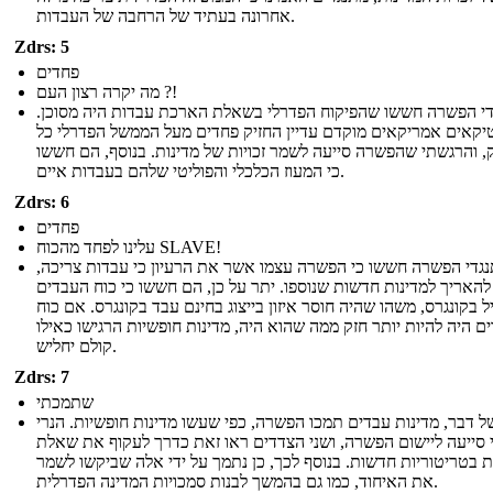
אחרונה בעתיד של הרחבה של העבדות.
Zdrs: 5
פחדים
מה יקרה רצון העם ?!
י הפשרה חששו שהפיקוח הפדרלי בשאלת הארכת עבדות היה מסוכן.
טיקאים אמריקאים מוקדם עדיין החזיק פחדים מעל הממשל הפדרלי כל
, והרגשתי שהפשרה סייעה לשמר זכויות של מדינות. בנוסף, הם חששו
כי המעוז הכלכלי והפוליטי שלהם בעבדות איים.
Zdrs: 6
פחדים
עלינו לפחד מהכוח SLAVE!
גדי הפשרה חששו כי הפשרה עצמו אשר את הרעיון כי עבדות צריכה,
 להאריך למדינות חדשות שנוספו. יתר על כן, הם חששו כי כוח העבדים
יל בקונגרס, משהו שהיה חוסר איזון בייצוג בחינם עבד בקונגרס. אם כוח
ם היה להיות יותר חזק ממה שהוא היה, מדינות חופשיות הרגישו כאילו
קולם יחליש.
Zdrs: 7
שתמכתי
ל דבר, מדינות עבדים תמכו הפשרה, כפי שעשו מדינות חופשיות. הנרי
 סייעה ליישום הפשרה, ושני הצדדים ראו זאת כדרך לעקוף את שאלת
 בטריטוריות חדשות. בנוסף לכך, כן נתמך על ידי אלה שביקשו לשמר
את האיחוד, כמו גם בהמשך לבנות סמכויות המדינה הפדרלית.