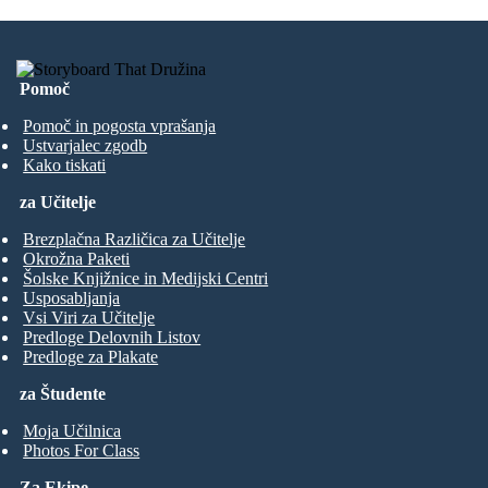
Pomoč
Pomoč in pogosta vprašanja
Ustvarjalec zgodb
Kako tiskati
za Učitelje
Brezplačna Različica za Učitelje
Okrožna Paketi
Šolske Knjižnice in Medijski Centri
Usposabljanja
Vsi Viri za Učitelje
Predloge Delovnih Listov
Predloge za Plakate
za Študente
Moja Učilnica
Photos For Class
Za Ekipe