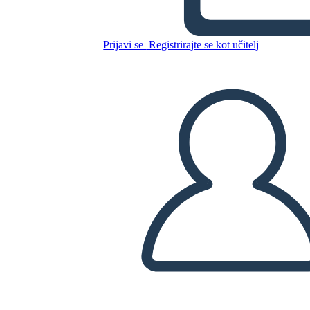
הפשרה מיזורי של 1820 - חסידי
ומתנגדי
Prijavi se
Registrirajte se kot učitelj
Kopirajte to snemalno knjigo
USTVARITE SNEMALNO KNJIGO
PREDVAJANJE DIAPROJEKCIJE
PREBERI MI