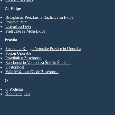
Za Ekipe
Brezplačna Preizkusna Različica za Ekipe
Poslovni Viri
Ustvari za Delo
Pridružite se Moja Ekipa
Pravila
Snemalna Knjiga Avtorske Pravice in Uporaba
Pogoji Uporabe
Pravilnik o Zasebnosti
Zasebnost in Varnost za Šole in Študente
Dostopnost
Vaše Možnosti Glede Zasebnosti
O
O Podjetju
Kontaktiraj nas