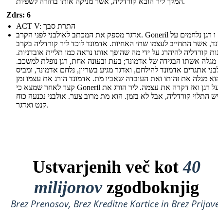
המלך ליר הובא קורדליה, אשר מניקה אותו בחזרה לשפיות.
Zdrs: 6
ACT V: התרת סבך
אדגר מספק את המכתב לאולבני לפני הקרב. Goneril ו רגן נלחמים על
ד, אשר התחייב לעצמו שתי האחיות. אדמונד לוכד ליר קורדליה בקרב
ות קורדליה להיהרג על ידי מה שהופך אותו נראה כמו תליית אובדניות.
 מגלה אשתו הבגידה של אדמונד; בעת ובעונה אחת, רגן נופלת למשכב.
בני אתגרים אדמונד להילחם, ואדגר מגיע בשריון, נלחם אדמונד, ומביס
וא מגלה את זהותו ואת העובדה שאביו מת. אדמונד הורג את עצמו זמן
קצר לאחר שמצא כי Goneril מורעל רגן ואז דקרה את עצמה. ליר הורג את
 התלוי קורדליה, אבל לא בזמן. הוא מת מרוב צער. אולבני נכנעה כוח
קנט ואדגר.
Ustvarjenih več kot
40
milijonov
zgodboknjig
Brez Prenosov, Brez Kreditne Kartice in Brez Prijave