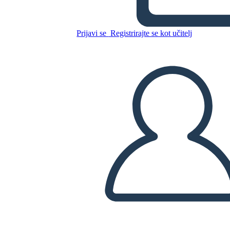
ליר
Prijavi se
Registrirajte se kot učitelj
Kopirajte to snemalno knjigo
USTVARITE SNEMALNO KNJIGO
PREDVAJANJE DIAPROJEKCIJE
PREBERI MI