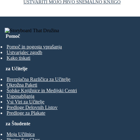
USTVARITI MOJO PRVO SNEMALNO KNJIGO
Pomoč
Pomoč in pogosta vprašanja
Ustvarjalec zgodb
Kako tiskati
za Učitelje
Brezplačna Različica za Učitelje
Okrožna Paketi
Šolske Knjižnice in Medijski Centri
Usposabljanja
Vsi Viri za Učitelje
Predloge Delovnih Listov
Predloge za Plakate
za Študente
Moja Učilnica
Photos For Class