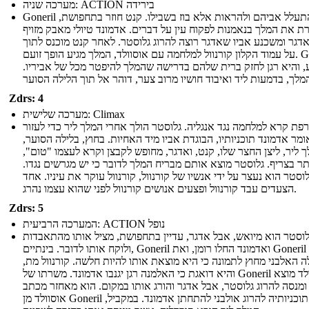
מערכה שניה: ACTION בירידה
Goneril ו רגן להתעלל אביהם ולהראות אלא בוז בשבילו. קנט חוזר בתחפושת,
 את המלך בנאמנות לפקוח עין על דברים. אדמונד טיולי מאבק מזויף
דגר ומשכנע אביו שאדגר רוצה להרוג גלוסטר. לאחר קנט מוכנס לתוך
על עמוד הקלון קורנוול למלחמה עם אוסוולד, המלך מגיע הופך זועם. Goneril
, והיא רגן לחזק ברית שלהם בדרישה שהמלך להיפטר מכל של אביריו.
Zdrs: 4
מערכה שלישית: Climax
פת קרא למלחמה נגד אנגליה. גלוסטר הולך אחרי המלך ליר כדי לעזור
אומר אדמונד תוכניותיו, הבוגדת אביו מיד האחיות. בחוץ, בלילה הסוער,
 ליר, ליצן החצר שלו, קנט, ואדגר, מחופש לקבצן וקרא לעצמו "טום",
 בצריף. גלוסטר מוצא אותם מבריח המלך לדובר כי יש מגרשים נגדו.
לוסטר הוא נעצר על ידי אנשיו של קורנוול, קורנוול עוקר את עיניו. אחד
הצעדים עבד קורנוול ופצעים אנושים קורנוול לפני שהוא עצמו נהרג.
Zdrs: 5
המערכה הרביעית: ACTION נופל
לוסטר הוא מיואש, אבל אדגר, עדיין בתחפושת, מציל אותו מהתאבדות
ולוקח אותו לדובר. בינתיים, Goneril ואדמונד החלו רומן, ואת Goneril רוצה
 האלבני מחוץ לתמונה כי היא מוצאת אותו להיות חלשה. קורנוול מת,
והיא דואגת כי האלמנה רגן יגנבו אדמונד. משרתו של Goneril אוסוולד מוצא
ומנסה להרוג גלוסטר, אבל אדגר והורג אותו במקום. הוא מאחזר מכתב
אוסוולד מן Goneril מראה תוכניותיה להרוג אולבני להתחתן אדמונד. במקביל,