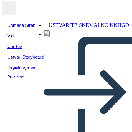
USTVARITE SNEMALNO KNJIGO
Domača Stran
Viri
Cenitev
Ustvari Storyboard
Registrirajte se
Prijavi se
חמש חוק מבנה Play עבור המלך