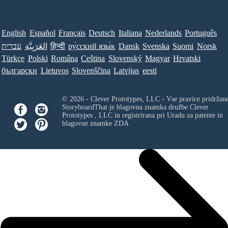
English
Español
Français
Deutsch
Italiana
Nederlands
Português
Norsk
Suomi
Svenska
Dansk
ру́сский язы́к
हिन्दी
العَرَبِيَّة
עברית
Türkçe
Polski
Româna
Ceština
Slovenský
Magyar
Hrvatski
български
Lietuvos
Slovenščina
Latvijas
eesti
© 2026 - Clever Prototypes, LLC - Vse pravice pridržan
StoryboardThat je blagovna znamka družbe
Clever
Prototypes , LLC
in registrirana pri Uradu za patente in
blagovne znamke ZDA