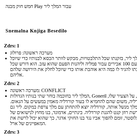
חמש חוק מבנה Play עבור המלך ליר
Snemalna Knjiga Besedilo
Zdrs: 1
מערכה ראשונה: פרולוג
ך ליר, בזקנתו שכל התלבטויות, מבקש לוותר הכסא לבנותיו כדי שיוכל
לפרוש עם 100 אבירים עבור פמליה וליהנות הפעם שהוא עזב. הוא דורש שכל
תו להגיד לו כמה היא אוהבת אותו כדי שיוכל לחלק את הירושה שלהם
אליהם.
Zdrs: 2
מערכה ראשונה: CONFLICT
המלך ליר בחוכמה בוחר שתי בנותיו הגדולות, Goneril ו רגן, על הצעיר שלו,
ליה, משום שהם להחמיא לו בעוד קורדליה מאמין במעשים על הנאום.
לך מנשל אותה, קורדליה יוצא להתחתן עם מלך צרפת במקום. ליר גם
שת רוזן קנט להגנת קורדליה. בינתיים, אדמונד, בנו מחוץ לנישואים של
גלוסטר, זומם להפוך אביו נגד בנו החוקי אדגר, כך שהוא יכול לרשת את
המאפיינים של ארל.
Zdrs: 3