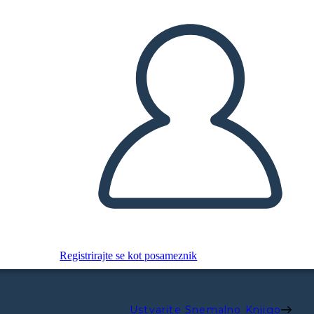
Registrirajte se kot posameznik
Ustvarite Snemalno Knjigo