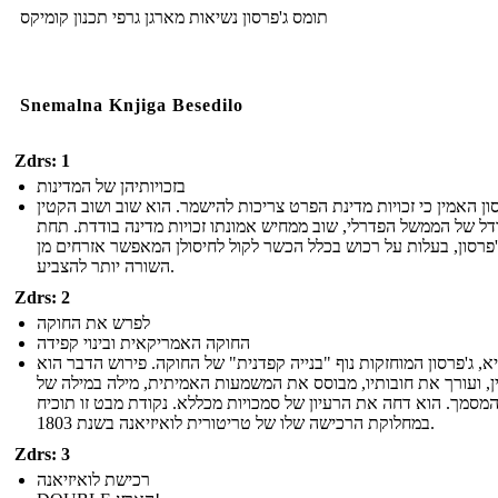
תומס ג'פרסון נשיאות מארגן גרפי תכנון קומיקס
Snemalna Knjiga Besedilo
Zdrs: 1
בזכויותיהן של המדינות
ון האמין כי זכויות מדינת הפרט צריכות להישמר. הוא שוב ושוב הקטין
דל של הממשל הפדרלי, שוב ממחיש אמונתו זכויות מדינה בודדת. תחת
'פרסון, בעלות על רכוש בכלל הכשר לקול לחיסולן המאפשר אזרחים מן
השורה יותר להצביע.
Zdrs: 2
לפרש את החוקה
החוקה האמריקאית ובינוי קפידה
א, ג'פרסון המוחזקות נוף "בנייה קפדנית" של החוקה. פירוש הדבר הוא
, ועורך את חובותיו, מבוסס את המשמעות האמיתית, מילה במילה של
מסמך. הוא דחה את הרעיון של סמכויות מכללא. נקודת מבט זו תוכיח
במחלוקת הרכישה שלו של טריטורית לואיזיאנה בשנת 1803.
Zdrs: 3
רכישת לואיזיאנה