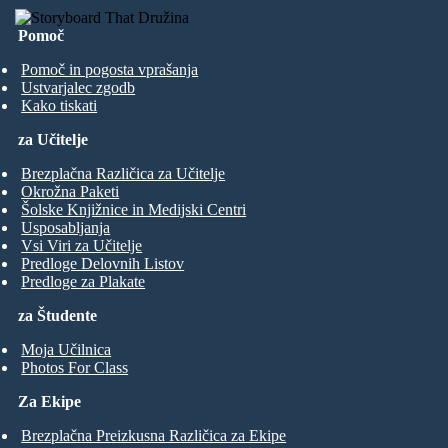
Pomoč
Pomoč in pogosta vprašanja
Ustvarjalec zgodb
Kako tiskati
za Učitelje
Brezplačna Različica za Učitelje
Okrožna Paketi
Šolske Knjižnice in Medijski Centri
Usposabljanja
Vsi Viri za Učitelje
Predloge Delovnih Listov
Predloge za Plakate
za Študente
Moja Učilnica
Photos For Class
Za Ekipe
Brezplačna Preizkusna Različica za Ekipe