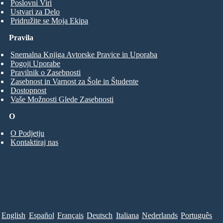
Poslovni Viri
Ustvari za Delo
Pridružite se Moja Ekipa
Pravila
Snemalna Knjiga Avtorske Pravice in Uporaba
Pogoji Uporabe
Pravilnik o Zasebnosti
Zasebnost in Varnost za Šole in Študente
Dostopnost
Vaše Možnosti Glede Zasebnosti
O
O Podjetju
Kontaktiraj nas
English
Español
Français
Deutsch
Italiana
Nederlands
Português