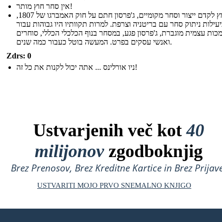
אין סחר חוץ מותר!
במאמץ לקדם ייצור וסחר מקומיים, ג'פרסון חתם על חוק האמברגו של 1807,
עילות ניתוק סחר עם בריטניה וצרפת. למרות תקוותיו היו גבוהות עבור
ות עצמית מוגברת, ג'פרסון פגע, במסחר בנוף הכלכלי הכללי, סוחרים
ואנשי עסקים בפרט. המעשה בוטל כעבור כמה שנים.
Zdrs: 0
ניו אורלינס ... אתה יכול לקנות את כל זה!
Ustvarjenih več kot
40
milijonov
zgodboknjig
Brez Prenosov, Brez Kreditne Kartice in Brez Prijave
USTVARITI MOJO PRVO SNEMALNO KNJIGO