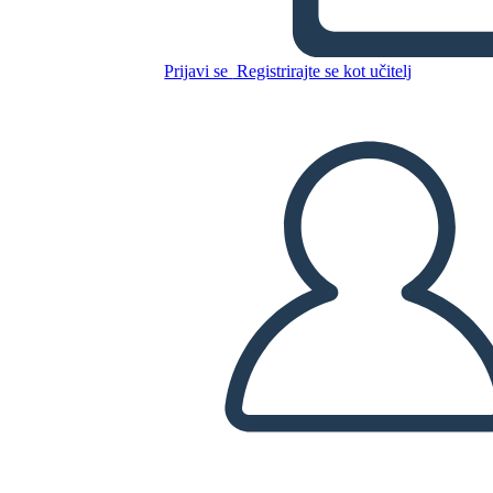
ג'פרסון הנשיאות
Prijavi se
Registrirajte se kot učitelj
Kopirajte to snemalno knjigo
USTVARITE SNEMALNO KNJIGO
PREDVAJANJE DIAPROJEKCIJE
PREBERI MI