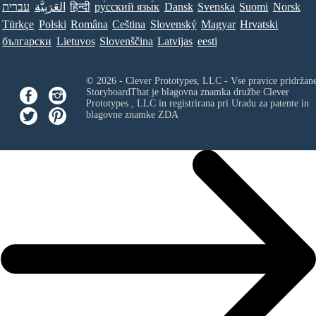
Norsk
Suomi
Svenska
Dansk
ру́сский язы́к
हिन्दी
العَرَبِيَّة
עברית
Türkçe
Polski
Româna
Ceština
Slovenský
Magyar
Hrvatski
български
Lietuvos
Slovenščina
Latvijas
eesti
© 2026 - Clever Prototypes, LLC - Vse pravice pridržan
StoryboardThat je blagovna znamka družbe
Clever
Prototypes , LLC
in registrirana pri Uradu za patente in
blagovne znamke ZDA