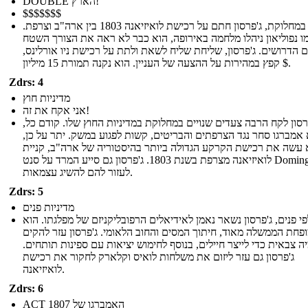
DOUBLE הארץ!
$$$$$$$
למרות במחלוקת, ג'פרסון חתם על רכישת לואיזיאנה 1803 בין ארה"ב וצרפת.
ו נפוליאון ניהלו מלחמה באירופה, הוא כבר לא ראה את הצורך השטח
 הדרושים. ג'פרסון, שליחת שליח לשאת ולתת על רכישת ניו אורלינס,
קפץ במהירות על ההצעה של העניין. הוא נקנה תמורת 15 מיליון $.
Zdrs: 4
מדיניות חוץ
אני אקח את זה!
רסון לקח הרבה צעדים שנויים במחלוקת במדיניות החוץ שלו. קודם כל,
 אמברגו סחר נגד הצרפתים והבריטים, קשות לפגוע במשק. יתר על כן,
 עשה את רכישת הקרקע הגדולה ביותר בהיסטוריה של ארה"ב, קניית
לואיזיאנה מצרפת בשנת 1803. ג'פרסון גם סייע המרד על סנט Domingue,
לעזור להם להשיג עצמאות.
Zdrs: 5
מדיניות פנים
י פנים, ג'פרסון נשאר נאמן לאידיאלים הרפובליקניזם של מפלגתו. הוא
פחת הממשלה מאוד, חיתוך המסים והחוב הלאומי. ג'פרסון עזר להקים
 צבאית כדי לייצר חיילים, בנוסף לחימוש יציאות עם ספינות תותחים.
ג'פרסון גם עזר ליזום את משלחות לואיס וקלארק לחקור את רכישת
לואיזיאנה.
Zdrs: 6
ACT האמברגו של 1807