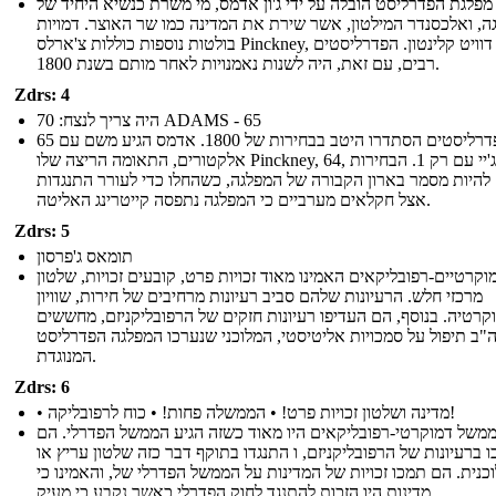
מפלגת הפדרליסט הובלה על ידי ג'ון אדמס, מי משרת כנשיא היחיד של
ה, ואלכסנדר המילטון, אשר שירת את המדינה כמו שר האוצר. דמויות
בולטות נוספות כוללות צ'ארלס Pinckney, ג'ון ג'יי, דוויט קלינטון. הפדרליסטים
רבים, עם זאת, היה לשנות נאמנויות לאחר מותם בשנת 1800.
Zdrs: 4
היה צריך לנצח: 70 ADAMS - 65
הפדרליסטים הסתדרו היטב בבחירות של 1800. אדמס הגיע משם עם 65
אלקטורים, התאומה הריצה שלו Pinckney, 64, וג'ון ג'יי עם רק 1. הבחירות
 להיות מסמר בארון הקבורה של המפלגה, כשהחלו כדי לעורר התנגדות
אצל חקלאים מערביים כי המפלגה נתפסה קייטרינג האליטה.
Zdrs: 5
תומאס ג'פרסון
וקרטיים-רפובליקאים האמינו מאוד זכויות פרט, קובעים זכויות, שלטון
מרכזי חלש. הרעיונות שלהם סביב רעיונות מרחיבים של חירות, שוויון
קרטיה. בנוסף, הם העדיפו רעיונות חזקים של הרפובליקניזם, מחששים
"ב תיפול על סמכויות אליטיסטי, המלוכני שנערכו המפלגה הפדרליסט
המנוגדת.
Zdrs: 6
• מדינה ושלטון זכויות פרט! • הממשלה פחות! • כוח לרפובליקה!
ממשל דמוקרטי-רפובליקאים היו מאוד כשזה הגיע הממשל הפדרלי. הם
 ברעיונות של הרפובליקניזם, ו התנגדו בתוקף דבר כזה שלטון עריץ או
כנית. הם תמכו זכויות של המדינות על הממשל הפדרלי של, והאמינו כי
מדינות היו הזכות להתנגד לחוק הפדרלי כאשר נקבע כי מעיק.