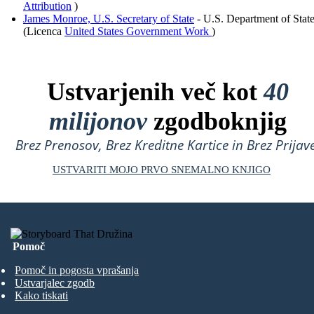
Attribution
)
James Monroe, U.S. Secretary of State
- U.S. Department of State
(Licenca
United States Government Work
)
Ustvarjenih več kot
40
milijonov
zgodboknjig
Brez Prenosov, Brez Kreditne Kartice in Brez Prijave
USTVARITI MOJO PRVO SNEMALNO KNJIGO
Pomoč
Pomoč in pogosta vprašanja
Ustvarjalec zgodb
Kako tiskati