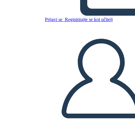
הבחירות של 1800 - הפדרליסטים
לעומת דמוקרטיים-רפובליקאים
Prijavi se
Registrirajte se kot učitelj
Kopirajte to snemalno knjigo
USTVARITE SNEMALNO KNJIGO
PREDVAJANJE DIAPROJEKCIJE
PREBERI MI