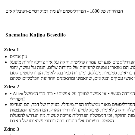
הבחירות של 1800 - הפדרליסטים לעומת דמוקרטיים-רפובליקאים
Snemalna Knjiga Besedilo
Zdrs: 1
ג'ון אדמס
פדרליסטים שנערכו עמדה פוליטית חזקה על איך צריכה להיות מופעל
 הם נשארו נאמנים לרעיונות של בחירות שלום, הגנה על עושר, יחסי
 בריאים, סמכויות מכללא, ומוסדות כמו בנק לאומי. הפדרליסטים קסם
Zdrs: 2
• Alien והמרדה מעשי • אי אפשר לסמוך על אנשים! • כוח כדי הממשל
הפדרלי!
הפדרליסטים מאוד ממשלתו הפרו-מינהלי. בעיקרו של דבר, הם העדיפו
לה חזקה, לאומית שיכול לסייע ולהדריך הארץ. הם האמינו המעצמות
מות החוקה, וכי הממשלה הפדרלית צריכה לעשות מה הנדרש להפעלת
האומה. רעיונות אלו הוגדרו רבה ברחבי נשיאותו של האדם.
Zdrs: 3