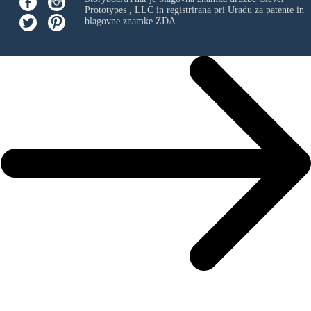
Prototypes , LLC
in registrirana pri Uradu za patente in
blagovne znamke ZDA