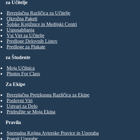
za Učitelje
Brezplačna Različica za Učitelje
Okrožna Paketi
Šolske Knjižnice in Medijski Centri
Usposabljanja
Vsi Viri za Učitelje
Predloge Delovnih Listov
Predloge za Plakate
za Študente
Moja Učilnica
Photos For Class
Za Ekipe
Brezplačna Preizkusna Različica za Ekipe
Poslovni Viri
Ustvari za Delo
Pridružite se Moja Ekipa
Pravila
Snemalna Knjiga Avtorske Pravice in Uporaba
Pogoji Uporabe