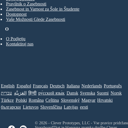
Pravilnik o Zasebnosti
Zasebnost in Varnost za Šole in Študente
Dostopnost
Vaše Možnosti Glede Zasebnosti
O
O Podjetju
Kontaktiraj nas
English
Español
Français
Deutsch
Italiana
Nederlands
Português
Norsk
Suomi
Svenska
Dansk
ру́сский язы́к
हिन्दी
العَرَبِيَّة
עברית
Türkçe
Polski
Româna
Ceština
Slovenský
Magyar
Hrvatski
български
Lietuvos
Slovenščina
Latvijas
eesti
© 2026 - Clever Prototypes, LLC - Vse pravice pridržan
StoryboardThat je blagovna znamka družbe
Clever