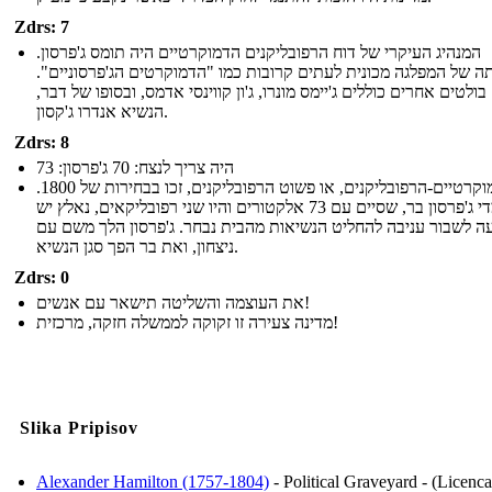
Zdrs: 7
המנהיג העיקרי של דוח הרפובליקנים הדמוקרטיים היה תומס ג'פרסון.
 של המפלגה מכונית לעתים קרובות כמו "הדמוקרטים הג'פרסוניים".
ולטים אחרים כוללים ג'יימס מונרו, ג'ון קווינסי אדמס, ובסופו של דבר,
הנשיא אנדרו ג'קסון.
Zdrs: 8
היה צריך לנצח: 70 ג'פרסון: 73
הדמוקרטיים-הרפובליקנים, או פשוט הרפובליקנים, זכו בבחירות של 1800.
מועמדי ג'פרסון בר, שסיים עם 73 אלקטורים והיו שני רפובליקאים, נאלץ יש
ה לשבור עניבה להחליט הנשיאות מהבית נבחר. ג'פרסון הלך משם עם
ניצחון, ואת בר הפך סגן הנשיא.
Zdrs: 0
את העוצמה והשליטה תישאר עם אנשים!
מדינה צעירה זו זקוקה לממשלה חזקה, מרכזית!
Slika Pripisov
Alexander Hamilton (1757-1804)
- Political Graveyard - (Licenca