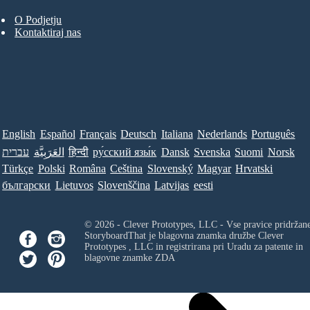
O Podjetju
Kontaktiraj nas
English
Español
Français
Deutsch
Italiana
Nederlands
Português
עברית
العَرَبِيَّة
हिन्दी
ру́сский язы́к
Dansk
Svenska
Suomi
Norsk
Türkçe
Polski
Româna
Ceština
Slovenský
Magyar
Hrvatski
български
Lietuvos
Slovenščina
Latvijas
eesti
© 2026 - Clever Prototypes, LLC - Vse pravice pridržan
StoryboardThat je blagovna znamka družbe
Clever
Prototypes , LLC
in registrirana pri Uradu za patente in
blagovne znamke ZDA