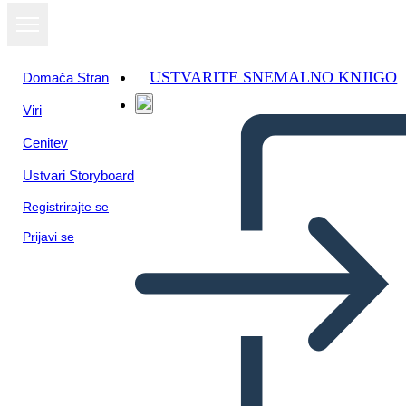
USTVARITE SNEMALNO KNJIGO
Domača Stran
Viri
Cenitev
Ustvari Storyboard
Registrirajte se
Prijavi se
תרשים מגרש Rising אספרנסה