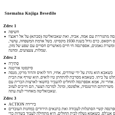
Snemalna Knjiga Besedilo
Zdrs: 1
חשיפה
ה מתגוררת עם אמה, אביה, ואת שאבואליטה (סבתא) על אל ראנצ'ו
דה לאס רוסאס, כרם גדול בשנת 1930 מקסיקו. בשל אדמת המשפחה, עושר,
ומשרת נאמנים, אספרנסה חי חיים מאושרים חסויים עם שפע של מזון,
שמלות, צעצועים, ומהנה.
Zdrs: 2
סְתִירָה
סיקסטו אורטגה
כשאבא הוא נהרג על ידי שודדים, אחיו, דוד לואיס והדוד מרקו, מנסה
ט על ביתו. כשאמא מסרבת להתחתן טיו לואיס, הוא שורף את הבית
 אחרי זה, אמא אספרנסה להחליט להעביר בחשאי לארצות הברית עם
משרתיהם הורטנסיה, אלפונסו, ומיגל. למרבה הצער, הם חייבים לעזוב
שאבואליטה מאחורי לעת עתה.
Zdrs: 3
ACTION בירידה
רנסה קשיי הסתגלות לעבודה ואת בתנאים הירודים במחנות העובדים
ס אנג'לס. כשאמא נשלח לבית החולים, היא מתחילה לעבוד בשדות כדי