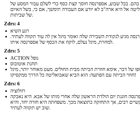
בהם. בכל שבוע, אספרנסה חוסך קצת כסף כדי לשלם עבור המסע של
יטה אל היא ארה"ב לא יודע אם העבודה תימשך, אם כי, בשל האיום
של שביתות.
Zdrs: 4
רגע השיא
רנסה מגיע לנקודת השבירה שלה ואומר מיגל אין לה עוד תקווה לעתיד
למחרת, מיגל נעלם, לוקח את הכסף של אספרנסה איתו.
Zdrs: 5
ACTION נופל
תחנת אוטובוס
פו של דבר, אימא חוזרת הביתה מבית החולים. מעט מאוחר יותר, מיגל
חוזר הביתה עם הפתעה: הוא הביא שאבואליטה כל הדרך ממקסיקו!
Zdrs: 6
רזולוציה
רנסה חוגגת יום הולדת הראשון שלה אחרי מותו של אבא. היא נאבקה
שיים רבים, אך התחזקה כתוצאה מכך. משפחתה היא חזרה יחד, והיא
שוב יש תקווה לעתיד.