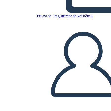
Kopirajte to snemalno knjigo
Prijavi se
Registrirajte se kot učitelj
USTVARITE SNEMALNO KNJIGO
PREDVAJANJE DIAPROJEKCIJE
PREBERI MI