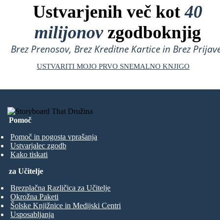
Ustvarjenih več kot
40
milijonov
zgodboknjig
Brez Prenosov, Brez Kreditne Kartice in Brez Prijave
USTVARITI MOJO PRVO SNEMALNO KNJIGO
Pomoč
Pomoč in pogosta vprašanja
Ustvarjalec zgodb
Kako tiskati
za Učitelje
Brezplačna Različica za Učitelje
Okrožna Paketi
Šolske Knjižnice in Medijski Centri
Usposabljanja