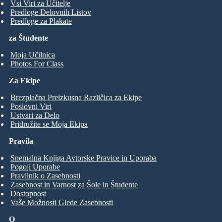
Vsi Viri za Učitelje
Predloge Delovnih Listov
Predloge za Plakate
za Študente
Moja Učilnica
Photos For Class
Za Ekipe
Brezplačna Preizkusna Različica za Ekipe
Poslovni Viri
Ustvari za Delo
Pridružite se Moja Ekipa
Pravila
Snemalna Knjiga Avtorske Pravice in Uporaba
Pogoji Uporabe
Pravilnik o Zasebnosti
Zasebnost in Varnost za Šole in Študente
Dostopnost
Vaše Možnosti Glede Zasebnosti
O