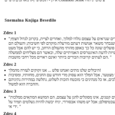
Snemalna Knjiga Besedilo
Zdrs: 1
"גברים שנראים על עצמם נולדו למלוך, ואחרים לציית, בקרוב לגדול חצוף;
שנבחר משאר אנושות דעתם מורעלת מוקדם לפי חשיבות; והעולם הם
פועלים שונה כל כך באופן מהותי מהעולם הרחב, כי יש להם אבל מעט
ויות לדעת האינטרסים האמיתיים שלה, וכאשר הם מצליחים לממשלה
הם לעתים קרובות הבורים ביותר ואינם ראויים מכל רחבי מושבות. "
Zdrs: 2
היבולים שלנו מתים ואנחנו פלש ​​... אנו זקוקים לעזרה מהמלך!
כים, או כל מנהיגים כי מובטח הזכות לשלוט, נתלשה במהירות נתיניהם
והחברה הוא למשול.
Zdrs: 3
"איים קטנים, אינו מסוגלים להגן על עצמם, הם המושא המתאים ממלכות
בטיפולם; אבל יש משהו אבסורדי, יניח יבשת להיות נשלטים תמיד על
ידי אי. "
Zdrs: 4