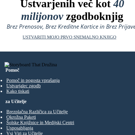
Ustvarjenih več kot
40
milijonov
zgodboknjig
Brez Prenosov, Brez Kreditne Kartice in Brez Prijave
USTVARITI MOJO PRVO SNEMALNO KNJIGO
Pomoč
Pomoč in pogosta vprašanja
Ustvarjalec zgodb
Kako tiskati
za Učitelje
Brezplačna Različica za Učitelje
Okrožna Paketi
Šolske Knjižnice in Medijski Centri
Usposabljanja
Vsi Viri za Učitelje