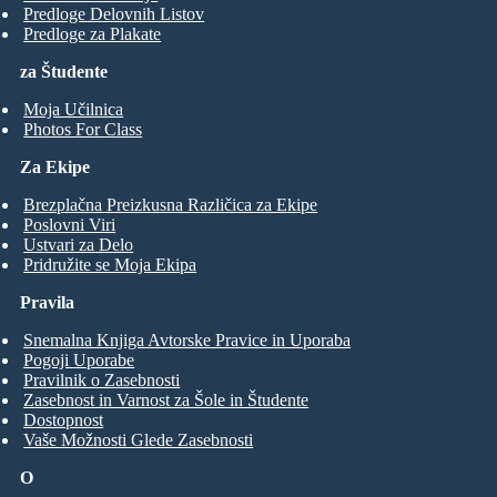
Predloge Delovnih Listov
Predloge za Plakate
za Študente
Moja Učilnica
Photos For Class
Za Ekipe
Brezplačna Preizkusna Različica za Ekipe
Poslovni Viri
Ustvari za Delo
Pridružite se Moja Ekipa
Pravila
Snemalna Knjiga Avtorske Pravice in Uporaba
Pogoji Uporabe
Pravilnik o Zasebnosti
Zasebnost in Varnost za Šole in Študente
Dostopnost
Vaše Možnosti Glede Zasebnosti
O