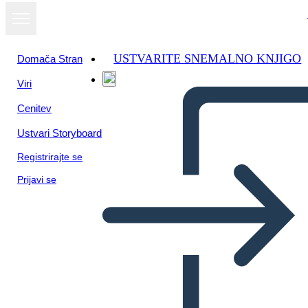
USTVARITE SNEMALNO KNJIGO
Domača Stran
Viri
Cenitev
Ustvari Storyboard
Registrirajte se
Prijavi se
תומס פיין Common Sense -