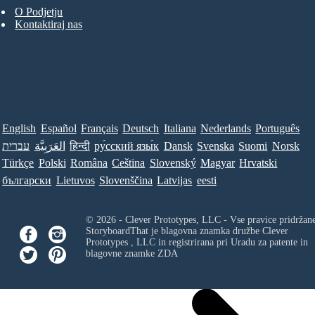
O Podjetju
Kontaktiraj nas
English
Español
Français
Deutsch
Italiana
Nederlands
Português
עברית
العَرَبِيَّة
हिन्दी
ру́сский язы́к
Dansk
Svenska
Suomi
Norsk
Türkçe
Polski
Româna
Ceština
Slovenský
Magyar
Hrvatski
български
Lietuvos
Slovenščina
Latvijas
eesti
© 2026 - Clever Prototypes, LLC - Vse pravice pridržan
StoryboardThat je blagovna znamka družbe
Clever
Prototypes , LLC
in registrirana pri Uradu za patente in
blagovne znamke ZDA