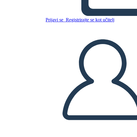
ניתוח ציטוט
Prijavi se
Registrirajte se kot učitelj
Kopirajte to snemalno knjigo
USTVARITE SNEMALNO KNJIGO
PREDVAJANJE DIAPROJEKCIJE
PREBERI MI