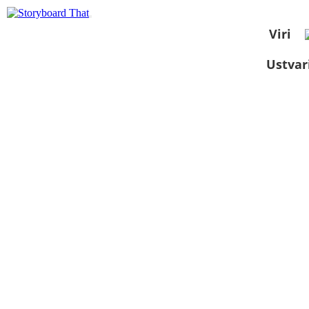
Viri
Ustvar