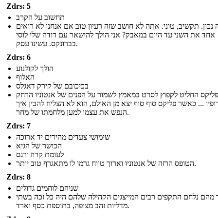
Zdrs: 5
תחשוב על הקרב
ה נכון. תקשיב, טוני. אתה לא חושב שזה רעיון טוב אם אנחנו לא רואים
אחד את השני עד היום במאבק? אני הולך להישאר עם דודה שלי לוסי
בברונקס. עשינו עסק.
Zdrs: 6
הולך לקולנוע
האלוף
בכיכובם של קירק דאגלס
ליקס החליט לקפוץ לסרט במאמץ לשמור על הפנים של אנטוניו הרחק
ופיו ... כאשר פליקס סוף סוף יצא מן האולם, הוא לא הצליח להבין איך
הנפש את עצמו למען מלחמתו של מחר.
Zdrs: 7
שימושי צעדים מהירים יד ארוכה
הכושר של הגיא
לעומת קרוז ורגס
הטופס הרזה של אנטוניו וארוך טווח גרמו לו מתאגרף טוב יותר.
Zdrs: 8
שניהם לוחמים גדולים
 מהם נלחם התקפים רבים המייצגים הקהילה שלהם היה כל זכה בשתי
מדליות זהב מצופה, בתוספת כסף וארד.