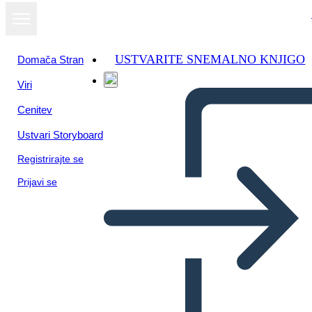
USTVARITE SNEMALNO KNJIGO
Domača Stran
Viri
Cenitev
Ustvari Storyboard
Registrirajte se
Prijavi se
אחי Amigo השוו לעומת