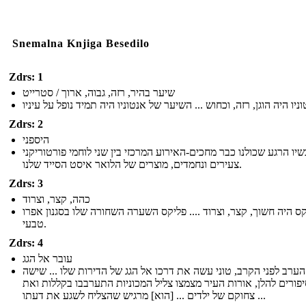
Snemalna Knjiga Besedilo
Zdrs: 1
שיער בהיר, רזה, גבוה, ארוך / סטרייט
Zdrs: 2
היספני
יו הרגע שכולנו כבר מחכים-האירוע המרכזי בין שני לוחמי פורטוריקני
צעירים ונחמדים, מוצרים של הלואר איסט הסייד שלנו.
Zdrs: 3
כהה, קצר, וצרוד
ס היה חשוך, קצר, וצרוד .... פליקס השערה השחורה שלו בסגנון אפרו
טבעי.
Zdrs: 4
עובר אל הגג
הערב לפני הקרב, טוני עשה את דרכו אל הגג של הדירות שלו ... שישה
פורים להלן, אורות העיר מצמצו צליל המכוניות התערבבו בקללות ואת
צחוקם של ילדים ... [הוא] מרגיש שהצליח לשגע את דעתו ...