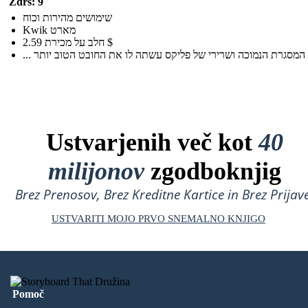
Zdrs: 9
שימושים מהירות וכוח
Kwik מארט
חלב על מכירת 2.59 $
Ustvarjenih več kot
40
milijonov
zgodboknjig
Brez Prenosov, Brez Kreditne Kartice in Brez Prijave
USTVARITI MOJO PRVO SNEMALNO KNJIGO
Pomoč