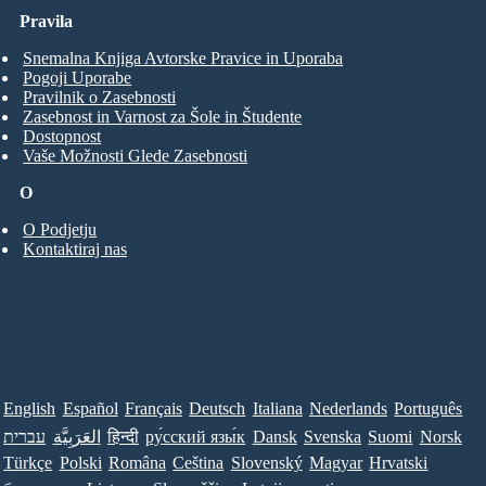
Pravila
Snemalna Knjiga Avtorske Pravice in Uporaba
Pogoji Uporabe
Pravilnik o Zasebnosti
Zasebnost in Varnost za Šole in Študente
Dostopnost
Vaše Možnosti Glede Zasebnosti
O
O Podjetju
Kontaktiraj nas
English
Español
Français
Deutsch
Italiana
Nederlands
Português
עברית
العَرَبِيَّة
हिन्दी
ру́сский язы́к
Dansk
Svenska
Suomi
Norsk
Türkçe
Polski
Româna
Ceština
Slovenský
Magyar
Hrvatski