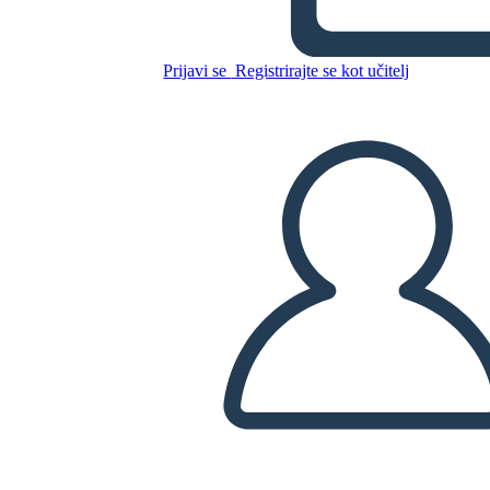
Prijavi se
Registrirajte se kot učitelj
Kopirajte to snemalno knjigo
USTVARITE SNEMALNO KNJIGO
PREDVAJANJE DIAPROJEKCIJE
PREBERI MI