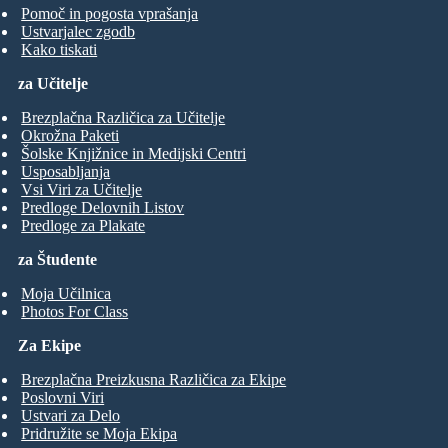
Pomoč in pogosta vprašanja
Ustvarjalec zgodb
Kako tiskati
za Učitelje
Brezplačna Različica za Učitelje
Okrožna Paketi
Šolske Knjižnice in Medijski Centri
Usposabljanja
Vsi Viri za Učitelje
Predloge Delovnih Listov
Predloge za Plakate
za Študente
Moja Učilnica
Photos For Class
Za Ekipe
Brezplačna Preizkusna Različica za Ekipe
Poslovni Viri
Ustvari za Delo
Pridružite se Moja Ekipa