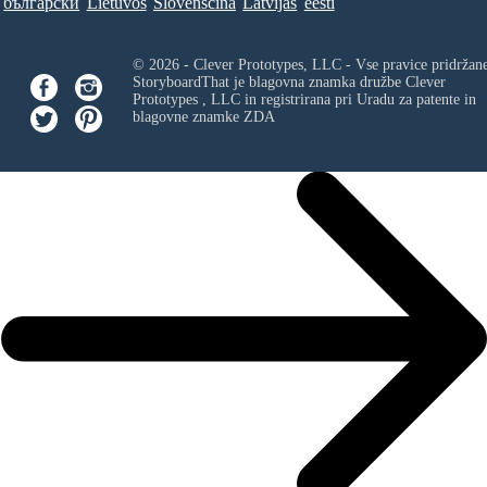
български
Lietuvos
Slovenščina
Latvijas
eesti
© 2026 - Clever Prototypes, LLC - Vse pravice pridržan
StoryboardThat je blagovna znamka družbe
Clever
Prototypes , LLC
in registrirana pri Uradu za patente in
blagovne znamke ZDA