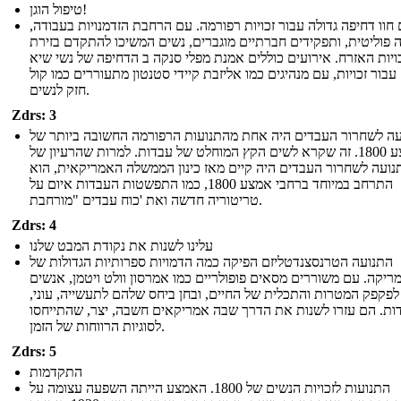
טיפול הוגן!
 חוו דחיפה גדולה עבור זכויות רפורמה. עם הרחבת הזדמנויות בעבודה,
פוליטית, ותפקידים חברתיים מוגברים, נשים המשיכו להתקדם בזירת
ויות האזרח. אירועים כוללים אמנת מפלי סנקה ב הדחיפה של נשי שיא
1848 עבור זכויות, עם מנהיגים כמו אליזבת קיידי סטנטון מתעוררים כמו קול
חזק לנשים.
Zdrs: 3
ה לשחרור העבדים היה אחת מהתנועות הרפורמה החשובה ביותר של
אמצע 1800. זה שקרא לשים הקץ המוחלט של עבדות. למרות שהרעיון של
נועה לשחרור העבדים היה קיים מאז כינון הממשלה האמריקאית, הוא
התרחב במיוחד ברחבי אמצע 1800, כמו התפשטות העבדות איום על
טריטוריה חדשה ואת 'כוח עבדים "מורחבת.
Zdrs: 4
עלינו לשנות את נקודת המבט שלנו
התנועה הטרנסצנדטליזם הפיקה כמה הדמויות ספרותיות הגדולות של
ריקה. עם משוררים מסאים פופולריים כמו אמרסון וולט ויטמן, אנשים
לפקפק המטרות והתכלית של החיים, ובחן ביחס שלהם לתעשייה, עוני,
ות. הם עזרו לשנות את הדרך שבה אמריקאים חשבה, יצר, שהתייחסו
לסוגיות הרווחות של הזמן.
Zdrs: 5
התקדמות
התנועות לזכויות הנשים של 1800. האמצע הייתה השפעה עצומה על