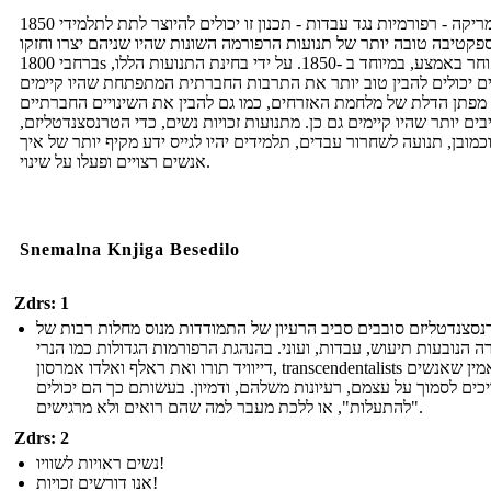
1850 אמריקה - רפורמיות נגד עבדות - תכנון זו יכולים להיוצר לתת לתלמידי
פקטיבה טובה יותר של תנועות הרפורמה השונות שהיו שניהם יצרו וחזקו
ברחבי 1800s מאוחר באמצע, במיוחד ב -1850. על ידי בחינת התנועות הללו,
ם יכולים להבין טוב יותר את התרבות החברתית המתפתחת שהיו קיימים
מפתן הדלת של מלחמת האזרחים, כמו גם להבין את השינויים החברתיים
ים יותר שהיו קיימים גם כן. מתנועות זכויות נשים, כדי הטרנסצנדטליזם,
כמובן, תנועה לשחרור עבדים, תלמידים יהיו לגייס ידע מקיף יותר של איך
אנשים רצויים ופעלו על שינוי.
Snemalna Knjiga Besedilo
Zdrs: 1
סצנדטליזם סובבים סביב הרעיון של התמודדות מנוס מחלות רבות של
 הנובעות תיעוש, עבדות, ועוני. בהנהגת הרפורמות הגדולות כמו הנרי
דייוויד תורו ואת ראלף ואלדו אמרסון, transcendentalists האמין שאנשים
כים לסמוך על עצמם, רעיונות משלהם, ודמיון. בעשותם כך הם יכולים
"להתעלות", או ללכת מעבר למה שהם רואים ולא מרגישים.
Zdrs: 2
נשים ראויות לשוויו!
אנו דורשים זכויות!