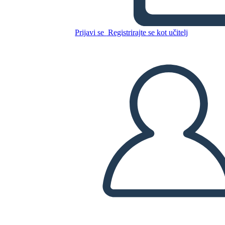
1850 אמריקה - רפורמי נגד
עבדות
Prijavi se
Registrirajte se kot učitelj
Kopirajte to snemalno knjigo
USTVARITE SNEMALNO KNJIGO
PREDVAJANJE DIAPROJEKCIJE
PREBERI MI