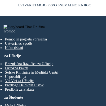
USTVARITI MOJO PRVO SNEMALNO KNJIGO
Pomoč
Pomoč in pogosta vprašanja
Ustvarjalec zgodb
Kako tiskati
za Učitelje
Brezplačna Različica za Učitelje
Okrožna Paketi
Šolske Knjižnice in Medijski Centri
Usposabljanja
Vsi Viri za Učitelje
Predloge Delovnih Listov
Predloge za Plakate
za Študente
Moja Učilnica