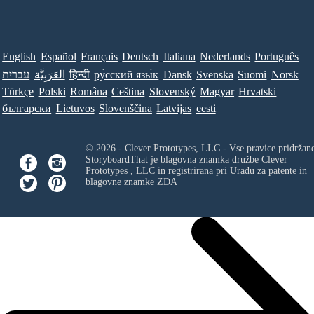
English
Español
Français
Deutsch
Italiana
Nederlands
Português
Norsk
Suomi
Svenska
Dansk
ру́сский язы́к
हिन्दी
العَرَبِيَّة
עברית
Türkçe
Polski
Româna
Ceština
Slovenský
Magyar
Hrvatski
български
Lietuvos
Slovenščina
Latvijas
eesti
© 2026 - Clever Prototypes, LLC - Vse pravice pridržan
StoryboardThat je blagovna znamka družbe
Clever
Prototypes , LLC
in registrirana pri Uradu za patente in
blagovne znamke ZDA