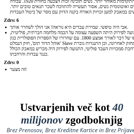
התקדמות מאוחר יותר. נשים תזכינה זכות הצבעה בחווית 1920. עבודה
 ואוטונומית נשים, אסור תעשייה להתווכח לשכר תנאים טובים יותר.
Zdrs: 6
אבי היה טיפשי. שמירת עבדים היא נוראה! אני הולך לשחרר אותך.
עה לפירוק היתה השפעה עצומה על הבמה מלחמה חברתית, פוליטית,
בסופו של דבר לאורך אמצע 1800. עם שחרורו של הספרות הפופולרית כגון
'אוהל הדוד תום', חוק הנמלט Slave התחזק לאחרונה, וכן התנגדות גוברת
חבת סמכויות העבד פוליטי, התנועה לפירוק היה מכריע במאבק הכולל
כנגד עבדות והרחבתו.
Zdrs: 0
זה מצער!
Ustvarjenih več kot
40
milijonov
zgodboknjig
Brez Prenosov, Brez Kreditne Kartice in Brez Prijave