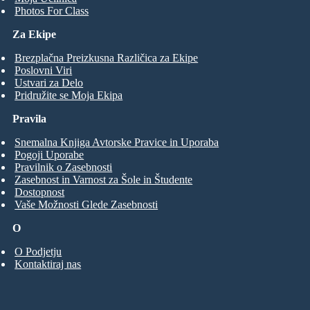
Photos For Class
Za Ekipe
Brezplačna Preizkusna Različica za Ekipe
Poslovni Viri
Ustvari za Delo
Pridružite se Moja Ekipa
Pravila
Snemalna Knjiga Avtorske Pravice in Uporaba
Pogoji Uporabe
Pravilnik o Zasebnosti
Zasebnost in Varnost za Šole in Študente
Dostopnost
Vaše Možnosti Glede Zasebnosti
O
O Podjetju
Kontaktiraj nas