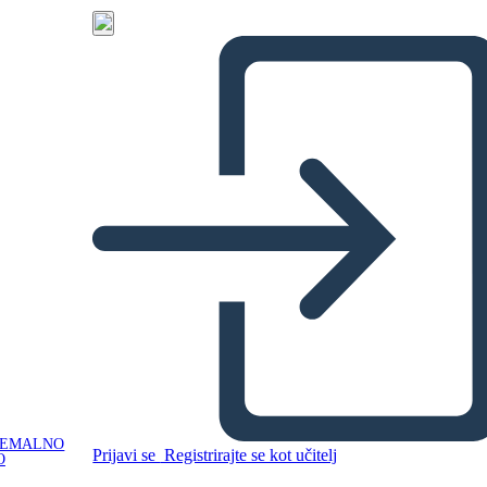
NEMALNO
Prijavi se
Registrirajte se kot učitelj
O