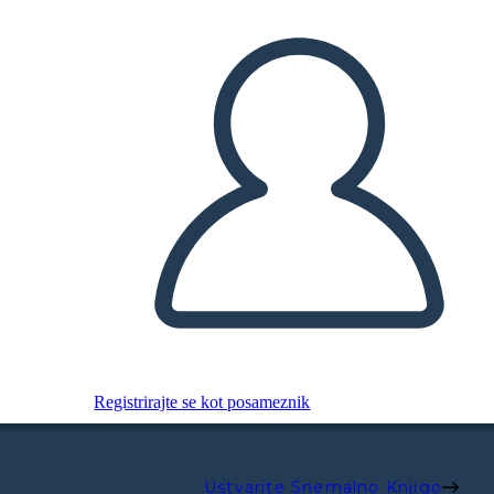
Registrirajte se kot posameznik
Ustvarite Snemalno Knjigo