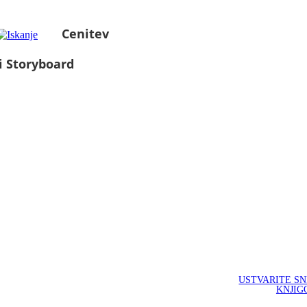
Cenitev
i Storyboard
USTVARITE S
KNJIG