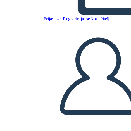
Beowulf - גיבור של מסע
Prijavi se
Registrirajte se kot učitelj
Kopirajte to snemalno knjigo
USTVARITE SNEMALNO KNJIGO
PREDVAJANJE DIAPROJEKCIJE
PREBERI MI