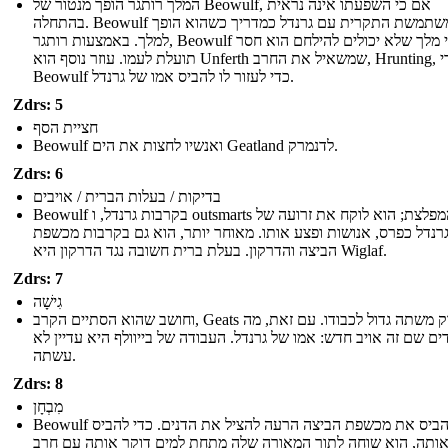
המלך רותגר הופך מנטור של Beowulf, אם כי השפעתו אינה נראית
בהתחלה. Beowulf משתמשת התקרית עם גרנדל כמדריך כשהוא הופך
למלך. באמצעות רותגר, Beowulf לומד כי מלך שלא יכולים להילחם הוא חסר
תועלת לעמו. עוזר נוסף הוא Unferth שמשאיל את החרב, Hrunting, כדי
Beowulf כדי לעזור לו להביס אמו של גרנדל.
Zdrs: 5
חציית הסף
Beowulf ואנשיו לחצות את הים Geatland לדנמרק.
Zdrs: 6
בדיקות / בעלות הברית / אויבים
Beowulf בקרבות גרנדל, ו outsmarts המפלצת; הוא לוקח את זרועה של
רנדל כפרס, אנושות ופצע אותו. מאוחר יותר, הוא גם בקרבות מכשפת
הביצה והדרקון. בעלת ברית חשובה נגד הדרקון היא Wiglaf.
Zdrs: 7
גִישָׁה
וחושב שהוא הסתיים הקרב, Geats לזרוק משתה גדול לכבודו. עם זאת, מה
ם שם זה אויב חדש: אמו של גרנדל. העבודה של בייוולף היא עדיין לא
עשתה.
Zdrs: 8
מִבְחָן
Beowulf חייב להביס את מכשפת הביצה הרעה להציל את הדנים. כדי להביס
ותה, הוא שוחה לתוך המאורה שלה מתחת למים דוקר אותה עם חרב