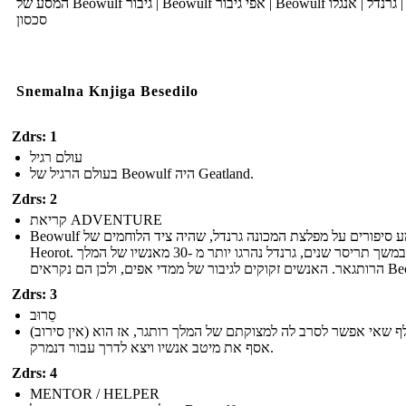
המסע של Beowulf גיבור | Beowulf אפי גיבור | Beowulf תקציר | גרנדל | אנגלו
סכסון
Snemalna Knjiga Besedilo
Zdrs: 1
עולם רגיל
בעולם הרגיל של Beowulf היה Geatland.
Zdrs: 2
קריאת ADVENTURE
Beowulf שמע סיפורים על מפלצת המכונה גרנדל, שהיה ציד הלוחמים של
Heorot. במשך תריסר שנים, גרנדל נהרגו יותר מ -30 מאנשיו של המלך
ממדי אפים, ולכן הם נקראים
Zdrs: 3
סֵרוּב
(אין סירוב) בייוולף שאי אפשר לסרב לה למצוקתם של המלך רותגר, אז הוא
אסף את מיטב אנשיו ויצא לדרך עבור דנמרק.
Zdrs: 4
MENTOR / HELPER