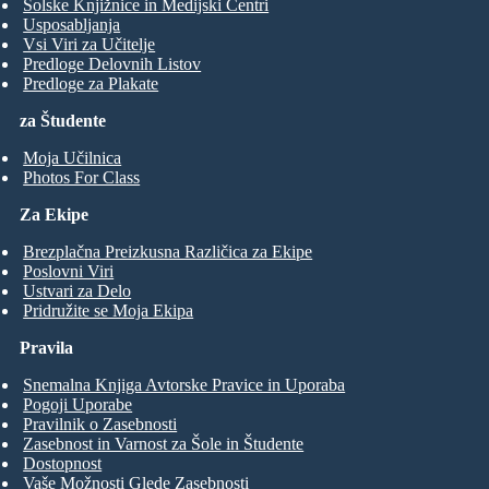
Šolske Knjižnice in Medijski Centri
Usposabljanja
Vsi Viri za Učitelje
Predloge Delovnih Listov
Predloge za Plakate
za Študente
Moja Učilnica
Photos For Class
Za Ekipe
Brezplačna Preizkusna Različica za Ekipe
Poslovni Viri
Ustvari za Delo
Pridružite se Moja Ekipa
Pravila
Snemalna Knjiga Avtorske Pravice in Uporaba
Pogoji Uporabe
Pravilnik o Zasebnosti
Zasebnost in Varnost za Šole in Študente
Dostopnost
Vaše Možnosti Glede Zasebnosti