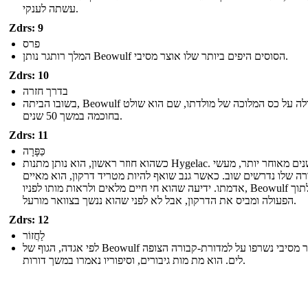
עשתה לענקי.
Zdrs: 9
פרס
המלך רותגר נותן Beowulf הסוסים היפים ביותר שלו אוצר מסיבי.
Zdrs: 10
בדרך חזרה
בשובו הביתה, Beowulf עולה על כס המלוכה של מולדתו, שם הוא שולט
בחוכמה במשך 50 שנים.
Zdrs: 11
כַּפָּרָה
כשהוא חוזר ראשון, הוא נותן מתנות Hygelac. שנים מאוחר יותר, מעשי
רה שלו נדרשים שוב. כאשר גנב שואף להיות מטריד דרקון, הוא מאיים
אדמתו. ידיעה שהוא חי חיים מלאים ולראות מותו לפניו, Beowulf מזנק לתוך
הפעולה ומביס את הדרקון, אבל לא לפני שהוא ננשך בצוואר מורעל.
Zdrs: 12
לַחֲזוֹר
לפי אגדה, הגוף של Beowulf ו אוצר מסיבי נשרפו על למדורת-קבורה הצופה
לים. הוא מת מות גיבורים, וסיפוריו נאמרו במשך דורות.