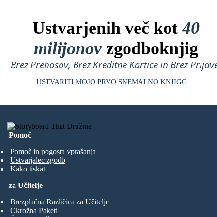
Ustvarjenih več kot
40
milijonov
zgodboknjig
Brez Prenosov, Brez Kreditne Kartice in Brez Prijave
USTVARITI MOJO PRVO SNEMALNO KNJIGO
Pomoč
Pomoč in pogosta vprašanja
Ustvarjalec zgodb
Kako tiskati
za Učitelje
Brezplačna Različica za Učitelje
Okrožna Paketi