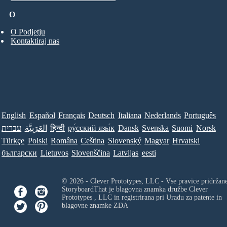
O
O Podjetju
Kontaktiraj nas
English
Español
Français
Deutsch
Italiana
Nederlands
Português
עברית
العَرَبِيَّة
हिन्दी
ру́сский язы́к
Dansk
Svenska
Suomi
Norsk
Türkçe
Polski
Româna
Ceština
Slovenský
Magyar
Hrvatski
български
Lietuvos
Slovenščina
Latvijas
eesti
© 2026 - Clever Prototypes, LLC - Vse pravice pridržan
StoryboardThat je blagovna znamka družbe
Clever
Prototypes , LLC
in registrirana pri Uradu za patente in
blagovne znamke ZDA