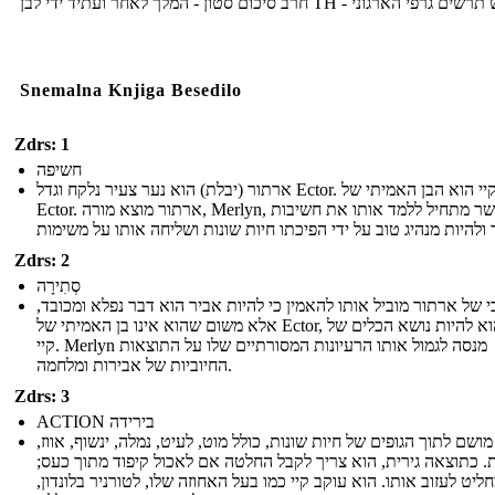
חרב סיכום סטון - המלך לאחר ועתיד ידי לבן TH - פי הארגוני
Snemalna Knjiga Besedilo
Zdrs: 1
חשיפה
ארתור (יבלת) הוא נער צעיר נלקח וגדל Ector. קיי הוא הבן האמיתי של
Ector. ארתור מוצא מורה, Merlyn, אשר מתחיל ללמד אותו את חשיבות
Zdrs: 2
סְתִירָה
בי של ארתור מוביל אותו להאמין כי להיות אביר הוא דבר נפלא ומכובד
אלא משום שהוא אינו בן האמיתי של Ector, נועד הוא להיות נושא הכלים של
קיי. Merlyn מנסה לגמול אותו הרעיונות המסורתיים שלו על התוצאות
החיוביות של אבירות ומלחמה.
Zdrs: 3
ACTION בירידה
מושם לתוך הגופים של חיות שונות, כולל מוט, לעיט, נמלה, ינשוף, אווז
רית. כתוצאה גירית, הוא צריך לקבל החלטה אם לאכול קיפוד מתוך כעס
חליט לעזוב אותו. הוא עוקב קיי כמו בעל האחוזה שלו, לטורניר בלונדון