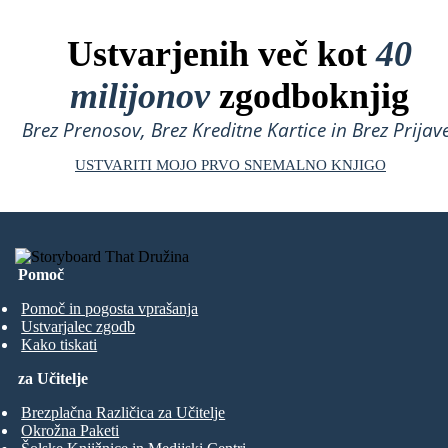
Ustvarjenih več kot
40
milijonov
zgodboknjig
Brez Prenosov, Brez Kreditne Kartice in Brez Prijave
USTVARITI MOJO PRVO SNEMALNO KNJIGO
Pomoč
Pomoč in pogosta vprašanja
Ustvarjalec zgodb
Kako tiskati
za Učitelje
Brezplačna Različica za Učitelje
Okrožna Paketi