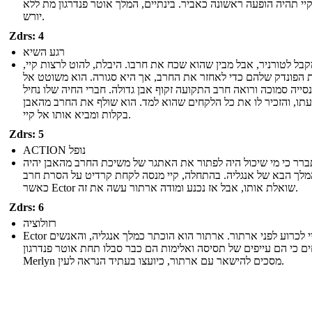
יי תהיה הופעה ראשונה כאביר. בינתיים, המלך אוטר פנדרגון מת ללא
יורש.
Zdrs: 4
רגע השיא
מקבל לטורניר, אבל מבין שהוא שכח את חרבו. היבלת, להוט לרצות קיי
ת הפונדק שלהם כדי לאחזר את החרב, אך היא סגורה. הוא משוטט אל
סייה סמוכה ורואה חרב התקועה זקוף אבן גדולה. חברי החיה שלו נחיל
תו, והזכיר לו את כל הלקחים שהוא למד. הוא שולף את החרב מהאבן
בקלות ומביא אותו אל קיי.
Zdrs: 5
ACTION נופל
רר כי מי שיכול היה לפתור את האתגר של משיכת החרב מהאבן יהיה
מלך הבא של אנגליה. בהתחלה, קיי מנסה לקחת קרדיט על הסרת חרב
כאשר Ector שואלת אותו, אבל אז נכנע ומודה ארתור עשה את זה.
Zdrs: 6
רזולוציה
Ector וקיי לכרוע לפני ארתור. ארתור הוא הוכתר כמלך אנגליה, והאנשים
ים כי הם עייפים של תסיסה ואלימות הם כבר סבלו תחת אוטר פנדרגון
Merlyn מסכים להישאר עם ארתור, כיועצו בעתיד הנראה לעין.