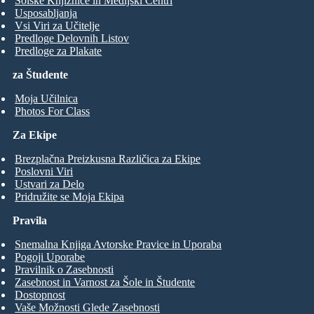
Šolske Knjižnice in Medijski Centri
Usposabljanja
Vsi Viri za Učitelje
Predloge Delovnih Listov
Predloge za Plakate
za Študente
Moja Učilnica
Photos For Class
Za Ekipe
Brezplačna Preizkusna Različica za Ekipe
Poslovni Viri
Ustvari za Delo
Pridružite se Moja Ekipa
Pravila
Snemalna Knjiga Avtorske Pravice in Uporaba
Pogoji Uporabe
Pravilnik o Zasebnosti
Zasebnost in Varnost za Šole in Študente
Dostopnost
Vaše Možnosti Glede Zasebnosti