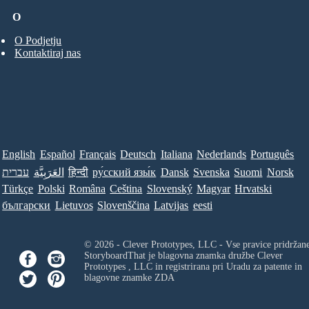
O
O Podjetju
Kontaktiraj nas
English
Español
Français
Deutsch
Italiana
Nederlands
Português
עברית
العَرَبِيَّة
हिन्दी
ру́сский язы́к
Dansk
Svenska
Suomi
Norsk
Türkçe
Polski
Româna
Ceština
Slovenský
Magyar
Hrvatski
български
Lietuvos
Slovenščina
Latvijas
eesti
© 2026 - Clever Prototypes, LLC - Vse pravice pridržan
StoryboardThat je blagovna znamka družbe
Clever
Prototypes , LLC
in registrirana pri Uradu za patente in
blagovne znamke ZDA