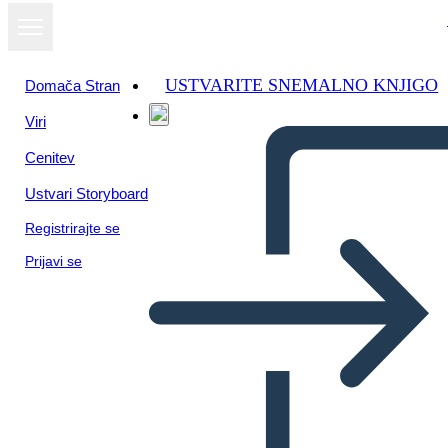
USTVARITE SNEMALNO KNJIGO
Domača Stran
Viri
Cenitev
Ustvari Storyboard
Registrirajte se
Prijavi se
TOAFK - "החרב באבן" תרשים