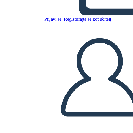
מגרש
Prijavi se
Registrirajte se kot učitelj
Kopirajte to snemalno knjigo
USTVARITE SNEMALNO KNJIGO
PREDVAJANJE DIAPROJEKCIJE
PREBERI MI