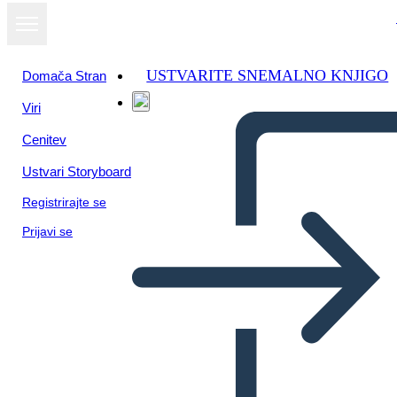
USTVARITE SNEMALNO KNJIGO
Domača Stran
Viri
Oglejte si kot
Cenitev
diaprojekcijo
Ustvari Storyboard
Registrirajte se
Prijavi se