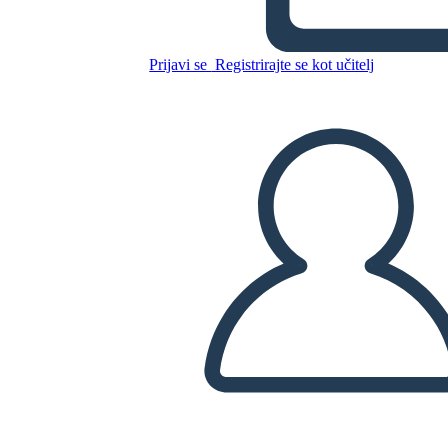
ईसाई धर्म शर्तें
Prijavi se
Registrirajte se kot učitelj
Kopirajte to snemalno knjigo
USTVARITE SNEMALNO KNJIGO
PREDVAJANJE DIAPROJEKCIJE
PREBERI MI