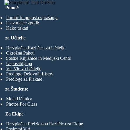
Pomoč
Pomoč in pogosta vprašanja
Ustvarjalec zgodb
Kako tiskati
za Učitelje
Brezplačna Različica za Učitelje
Okrožna Paketi
Šolske Knjižnice in Medijski Centri
Usposabljanja
Vsi Viri za Učitelje
Predloge Delovnih Listov
Predloge za Plakate
za Študente
Moja Učilnica
Photos For Class
Za Ekipe
Brezplačna Preizkusna Različica za Ekipe
Poslovni Viri