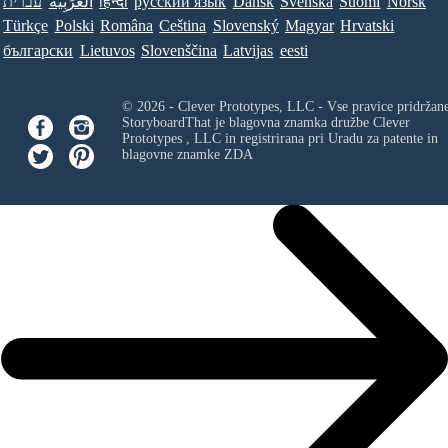
עברית
العَرَبِيَّة
हिन्दी
ру́сский язы́к
Dansk
Svenska
Suomi
Norsk
Türkçe
Polski
Româna
Ceština
Slovenský
Magyar
Hrvatski
български
Lietuvos
Slovenščina
Latvijas
eesti
© 2026 - Clever Prototypes, LLC - Vse pravice pridržan
StoryboardThat je blagovna znamka družbe
Clever
Prototypes , LLC
in registrirana pri Uradu za patente in
blagovne znamke ZDA