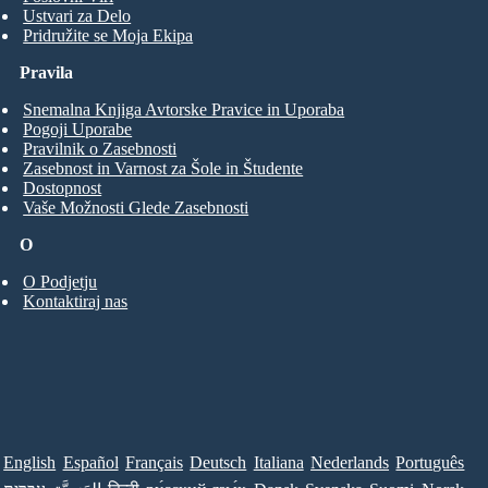
Ustvari za Delo
Pridružite se Moja Ekipa
Pravila
Snemalna Knjiga Avtorske Pravice in Uporaba
Pogoji Uporabe
Pravilnik o Zasebnosti
Zasebnost in Varnost za Šole in Študente
Dostopnost
Vaše Možnosti Glede Zasebnosti
O
O Podjetju
Kontaktiraj nas
English
Español
Français
Deutsch
Italiana
Nederlands
Português