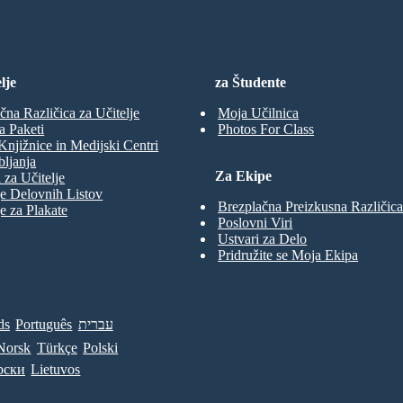
lje
za Študente
čna Različica za Učitelje
Moja Učilnica
a Paketi
Photos For Class
Knjižnice in Medijski Centri
ljanja
Za Ekipe
 za Učitelje
e Delovnih Listov
Brezplačna Preizkusna Različica
e za Plakate
Poslovni Viri
Ustvari za Delo
Pridružite se Moja Ekipa
ds
Português
עברית
Norsk
Türkçe
Polski
рски
Lietuvos