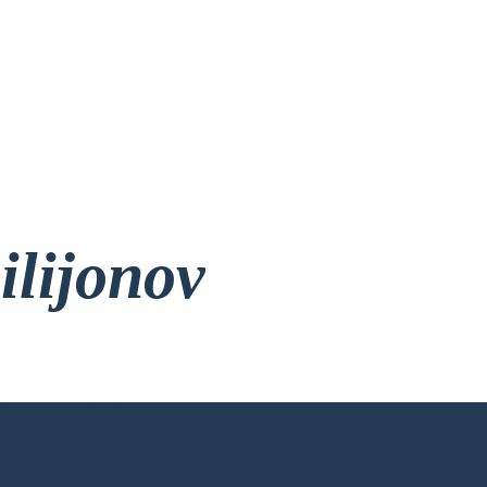
ilijonov
rez Prijave!