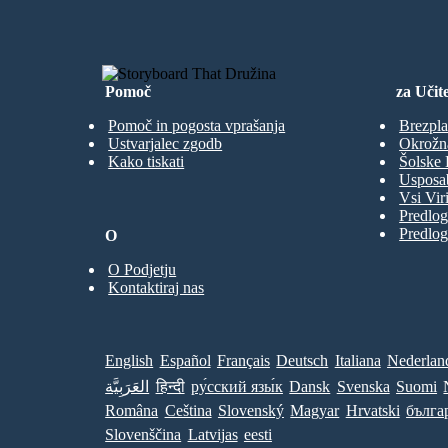
Pomoč
za Učite
Pomoč in pogosta vprašanja
Brezpla
Ustvarjalec zgodb
Okrožn
Kako tiskati
Šolske 
Usposab
Vsi Viri
Predlog
Predlog
O
O Podjetju
Kontaktiraj nas
English
Español
Français
Deutsch
Italiana
Nederlan
العَرَبِيَّة
हिन्दी
ру́сский язы́к
Dansk
Svenska
Suomi
Româna
Ceština
Slovenský
Magyar
Hrvatski
бълга
Slovenščina
Latvijas
eesti