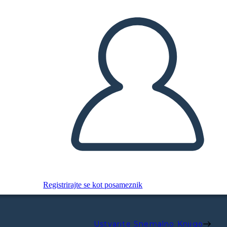
Registrirajte se kot posameznik
Ustvarite Snemalno Knjigo