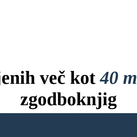
jenih več kot
40 m
zgodboknjig
ov, Brez Kreditne Kartice in B
NO KNJIGO