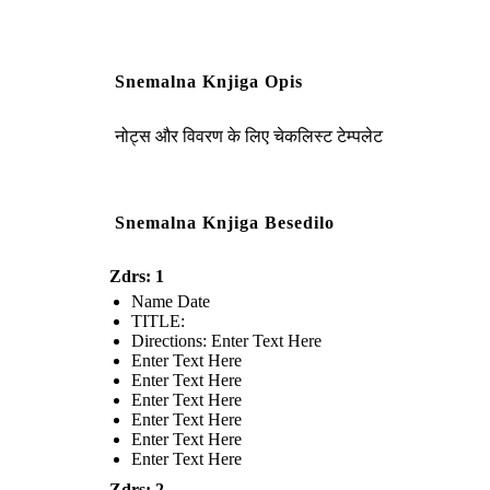
Snemalna Knjiga Opis
नोट्स और विवरण के लिए चेकलिस्ट टेम्पलेट
Snemalna Knjiga Besedilo
Zdrs: 1
Name Date
TITLE :
Directions: Enter Text Here
Enter Text Here
Enter Text Here
Enter Text Here
Enter Text Here
Enter Text Here
Enter Text Here
Zdrs: 2