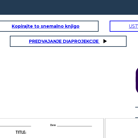
Kopirajte to snemalno knjigo
UST
PREDVAJANJE DIAPROJEKCIJE
Enter Text Here
Enter Text Here
Date
TITLE :