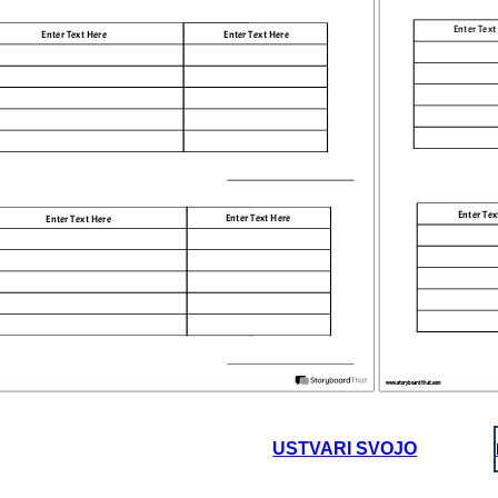
Enter Text
Enter Text Here
Enter Text Here
Enter Tex
Enter Text Here
Enter Text Here
www.storyboardthat.com
USTVARI SVOJO