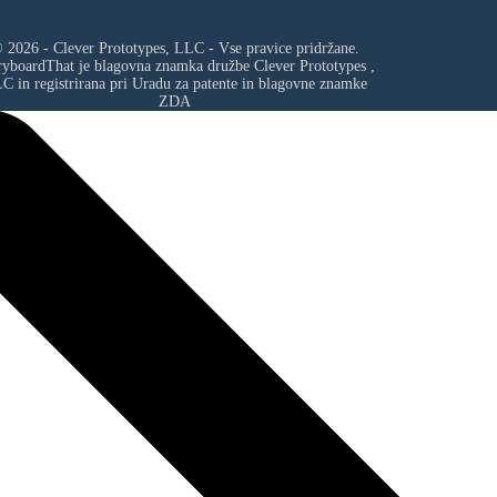
 2026 - Clever Prototypes, LLC - Vse pravice pridržane.
ryboardThat je blagovna znamka družbe
Clever Prototypes ,
LC
in registrirana pri Uradu za patente in blagovne znamke
ZDA