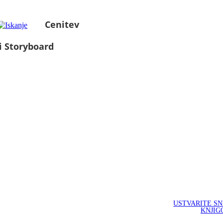
Cenitev
i Storyboard
USTVARITE S
KNJIG