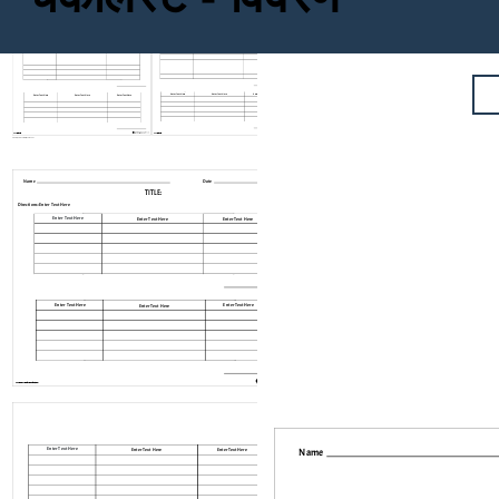
Name
Date
TITLE :
Directions: Enter Text Here
Enter Text Here
Enter Text Here
Enter Text Here
Enter Text Here
Enter Text Here
Enter Text Here
Enter Text Here
Enter Text Here
Enter Text Here
Enter Text Here
Enter Text Here
Enter Text Here
www.storyboardthat.com
www.storyboardthat.com
Create your own at Storyboard That
Name
Date
TITLE :
Directions: Enter Text Here
Enter Text Here
Enter Text Here
Enter Text Here
Enter Text Here
Enter Text Here
Enter Text Here
Enter Text Here
Enter Text Here
Enter Text Here
Enter Text Here
www.storyboardthat.com
www.storyboardthat.com
Create your own at Storyboard That
Name
Enter Text Here
Enter Text Here
Enter Text Here