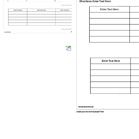
Directions: Enter Text Here
Enter Text Here
Enter Text Here
Enter Text Here
Enter Text Here
www.storyboardthat.com
Enter Text Here
www.storyboardthat.com
Create your own at Storyboard That