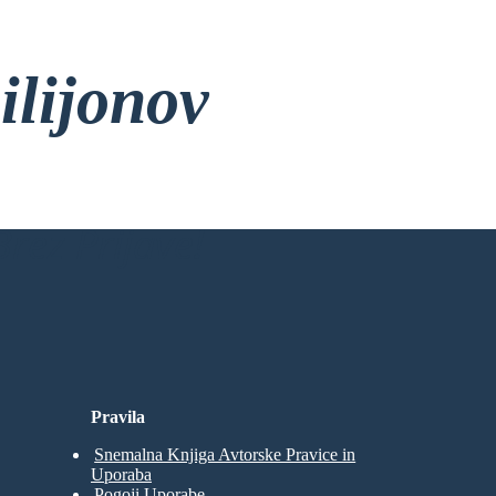
ilijonov
rez Prijave!
Pravila
Snemalna Knjiga Avtorske Pravice in
Uporaba
Pogoji Uporabe