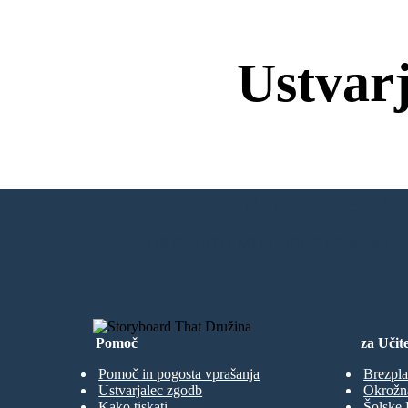
Ustvar
Brez Prenos
USTVARITI MOJO PRVO SNEMAL
Pomoč
za Učite
Pomoč in pogosta vprašanja
Brezpla
Ustvarjalec zgodb
Okrožn
Kako tiskati
Šolske 