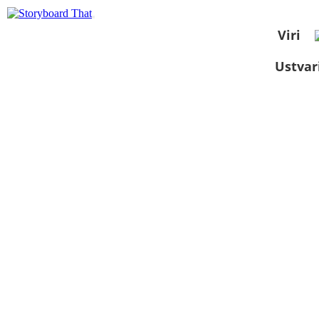
Viri
Ustvar
Oglejte si kot
diaprojekcijo