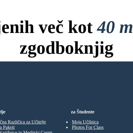
jenih več kot
40 m
zgodboknjig
ov, Brez Kreditne Kartice in B
NO KNJIGO
lje
za Študente
čna Različica za Učitelje
Moja Učilnica
a Paketi
Photos For Class
Knjižnice in Medijski Centri