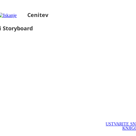
Cenitev
i Storyboard
USTVARITE S
KNJIG