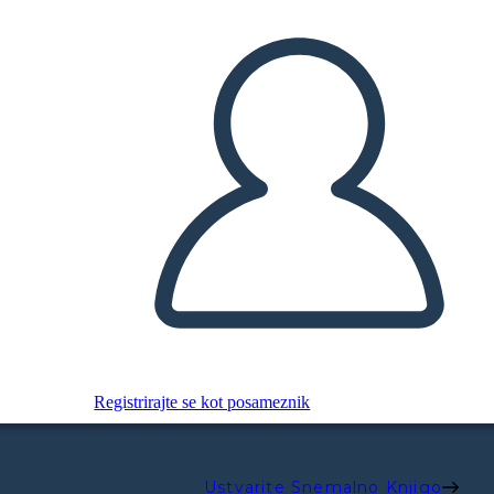
Registrirajte se kot posameznik
Ustvarite Snemalno Knjigo