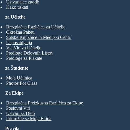
Ustvarjalec zgodb
Kako tiskati
za Učitelje
Brezplačna Različica za Učitelje
Okrožna Paketi
Šolske Knjižnice in Medijski Centri
Usposabljanja
Vsi Viri za Učitelje
Predloge Delovnih Listov
Predloge za Plakate
za Študente
Moja Učilnica
Photos For Class
Za Ekipe
Brezplačna Preizkusna Različica za Ekipe
Poslovni Viri
Ustvari za Delo
Pridružite se Moja Ekipa
Pravila