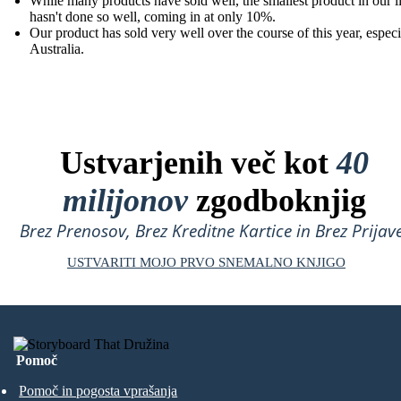
While many products have sold well, the smallest product in our l
hasn't done so well, coming in at only 10%.
Our product has sold very well over the course of this year, especi
Australia.
Ustvarjenih več kot
40
milijonov
zgodboknjig
Brez Prenosov, Brez Kreditne Kartice in Brez Prijave
USTVARITI MOJO PRVO SNEMALNO KNJIGO
Pomoč
Pomoč in pogosta vprašanja