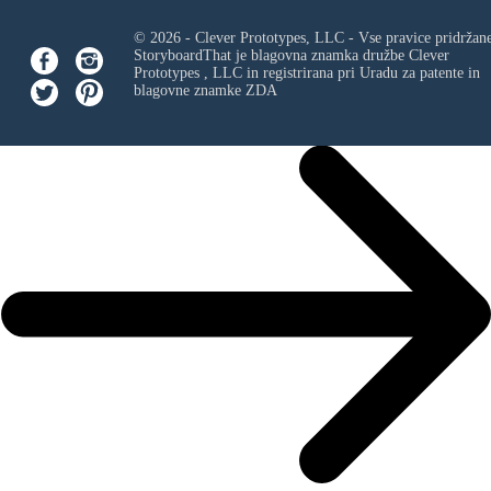
© 2026 - Clever Prototypes, LLC - Vse pravice pridržan
StoryboardThat je blagovna znamka družbe
Clever
Prototypes , LLC
in registrirana pri Uradu za patente in
blagovne znamke ZDA