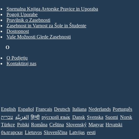
Snemalna Knjiga Avtorske Pravice in Uporaba
Pogoji Uporabe
Pravilnik o Zasebnosti
Zasebnost in Varnost za Šole in Študente
Dostopnost
Vaše Možnosti Glede Zasebnosti
O
O Podjetju
Kontaktiraj nas
English
Español
Français
Deutsch
Italiana
Nederlands
Português
עברית
العَرَبِيَّة
हिन्दी
ру́сский язы́к
Dansk
Svenska
Suomi
Norsk
Türkçe
Polski
Româna
Ceština
Slovenský
Magyar
Hrvatski
български
Lietuvos
Slovenščina
Latvijas
eesti