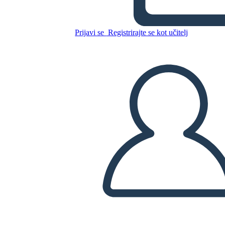
Kopirajte to snemalno knjigo
USTVARITE SNEMALNO KNJIGO
Prijavi se
Registrirajte se kot učitelj
PREDVAJANJE DIAPROJEKCIJE
PREBERI MI