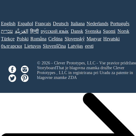
English
Español
Français
Deutsch
Italiana
Nederlands
Português
עברית
العَرَبِيَّة
हिन्दी
ру́сский язы́к
Dansk
Svenska
Suomi
Norsk
Türkçe
Polski
Româna
Ceština
Slovenský
Magyar
Hrvatski
български
Lietuvos
Slovenščina
Latvijas
eesti
© 2026 - Clever Prototypes, LLC - Vse pravice pridržan
StoryboardThat je blagovna znamka družbe
Clever
Prototypes , LLC
in registrirana pri Uradu za patente in
blagovne znamke ZDA