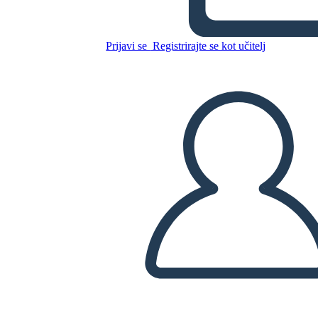
13 Lune Sulle Tartarughe
Indietro di Joseph Bruchac
Prijavi se
Registrirajte se kot učitelj
Kopirajte to snemalno knjigo
USTVARITE SNEMALNO KNJIGO
PREDVAJANJE DIAPROJEKCIJE
PREBERI MI