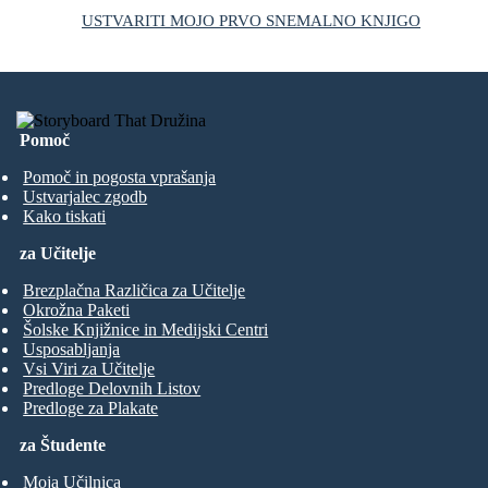
USTVARITI MOJO PRVO SNEMALNO KNJIGO
Pomoč
Pomoč in pogosta vprašanja
Ustvarjalec zgodb
Kako tiskati
za Učitelje
Brezplačna Različica za Učitelje
Okrožna Paketi
Šolske Knjižnice in Medijski Centri
Usposabljanja
Vsi Viri za Učitelje
Predloge Delovnih Listov
Predloge za Plakate
za Študente
Moja Učilnica