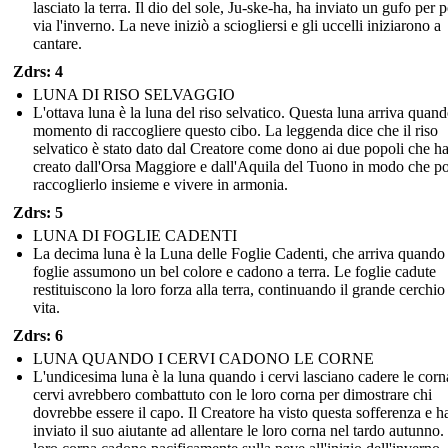
lasciato la terra. Il dio del sole, Ju-ske-ha, ha inviato un gufo per p
via l'inverno. La neve iniziò a sciogliersi e gli uccelli iniziarono a
cantare.
Zdrs: 4
LUNA DI RISO SELVAGGIO
L'ottava luna è la luna del riso selvatico. Questa luna arriva quando
momento di raccogliere questo cibo. La leggenda dice che il riso
selvatico è stato dato dal Creatore come dono ai due popoli che h
creato dall'Orsa Maggiore e dall'Aquila del Tuono in modo che p
raccoglierlo insieme e vivere in armonia.
Zdrs: 5
LUNA DI FOGLIE CADENTI
La decima luna è la Luna delle Foglie Cadenti, che arriva quando 
foglie assumono un bel colore e cadono a terra. Le foglie cadute
restituiscono la loro forza alla terra, continuando il grande cerchio
vita.
Zdrs: 6
LUNA QUANDO I CERVI CADONO LE CORNE
L'undicesima luna è la luna quando i cervi lasciano cadere le corna
cervi avrebbero combattuto con le loro corna per dimostrare chi
dovrebbe essere il capo. Il Creatore ha visto questa sofferenza e h
inviato il suo aiutante ad allentare le loro corna nel tardo autunno.