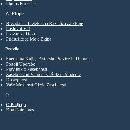
Photos For Class
Za Ekipe
Brezplačna Preizkusna Različica za Ekipe
Poslovni Viri
Ustvari za Delo
Pridružite se Moja Ekipa
Pravila
Snemalna Knjiga Avtorske Pravice in Uporaba
Pogoji Uporabe
Pravilnik o Zasebnosti
Zasebnost in Varnost za Šole in Študente
Dostopnost
Vaše Možnosti Glede Zasebnosti
O
O Podjetju
Kontaktiraj nas