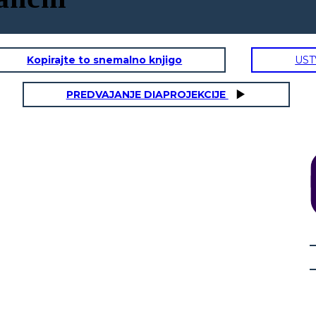
Kopirajte to snemalno knjigo
UST
PREDVAJANJE DIAPROJEKCIJE
 ANNE FRANK