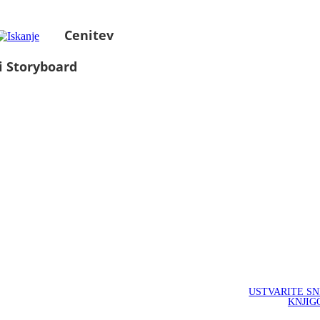
Cenitev
i Storyboard
USTVARITE S
KNJIG