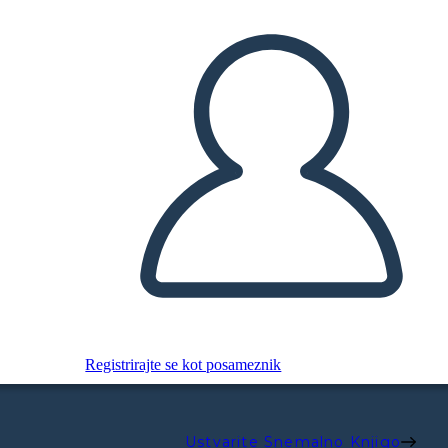
Registrirajte se kot posameznik
Ustvarite Snemalno Knjigo