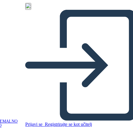
NEMALNO
Prijavi se
Registrirajte se kot učitelj
O