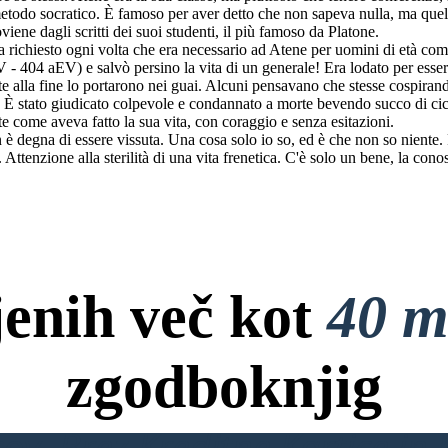
o metodo socratico. È famoso per aver detto che non sapeva nulla, ma quel
viene dagli scritti dei suoi studenti, il più famoso da Platone.
iesto ogni volta che era necessario ad Atene per uomini di età compr
 - 404 aEV) e salvò persino la vita di un generale! Era lodato per esse
a fine lo portarono nei guai. Alcuni pensavano che stesse cospirand
a. È stato giudicato colpevole e condannato a morte bevendo succo di cic
te come aveva fatto la sua vita, con coraggio e senza esitazioni.
a di essere vissuta. Una cosa solo io so, ed è che non so niente. Per 
. Attenzione alla sterilità di una vita frenetica. C'è solo un bene, la con
jenih več kot
40 m
zgodboknjig
ov, Brez Kreditne Kartice in B