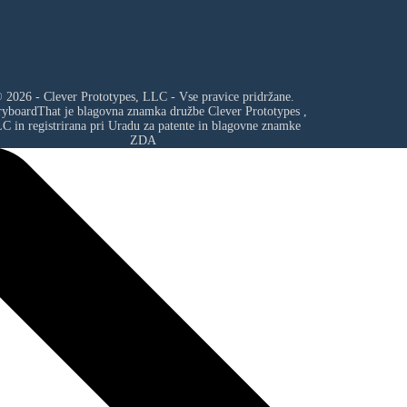
 2026 - Clever Prototypes, LLC - Vse pravice pridržane.
ryboardThat je blagovna znamka družbe
Clever Prototypes ,
LC
in registrirana pri Uradu za patente in blagovne znamke
ZDA