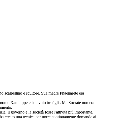
 scalpellino e scultore. Sua madre Phaenarete era
me Xanthippe e ha avuto tre figli . Ma Socrate non era
namento.
 il governo e la società fosse l'attività più importante.
, ha creato una tecnica per porre continuamente domande ai