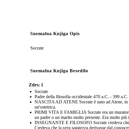
Snemalna Knjiga Opis
Socrate
Snemalna Knjiga Besedilo
Zdrs: 1
Socrate
Padre della filosofia occidentale 470 a.C. - 399 a.C.
NASCITA AD ATENE Socrate è nato ad Atene, in Grec
un'ostetrica.
PRIMI VITA E FAMIGLIA Socrate era un muratore per
un padre o un marito molto presente. Era molto più in
INSEGNANTE E FILOSOFO Socrate credeva che lo studio 
Credeva che la vera saggezza derivasse dal conoscere