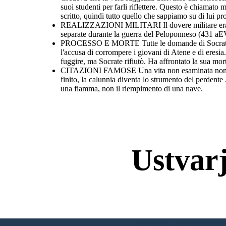
suoi studenti per farli riflettere. Questo è chiamat
scritto, quindi tutto quello che sappiamo su di lui pro
REALIZZAZIONI MILITARI Il dovere militare era rich
separate durante la guerra del Peloponneso (431 aEV
PROCESSO E MORTE Tutte le domande di Socrate all
l'accusa di corrompere i giovani di Atene e di eresi
fuggire, ma Socrate rifiutò. Ha affrontato la sua mor
CITAZIONI FAMOSE Una vita non esaminata non è degn
finito, la calunnia diventa lo strumento del perdente 
una fiamma, non il riempimento di una nave.
Ustvar
Brez Prenos