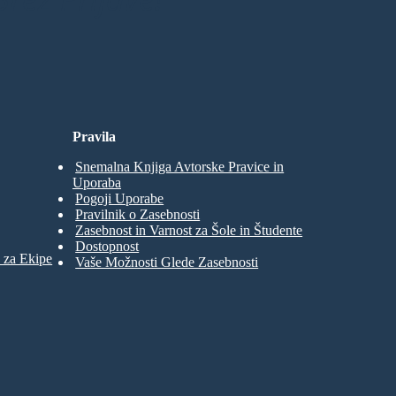
Pravila
Snemalna Knjiga Avtorske Pravice in
Uporaba
Pogoji Uporabe
Pravilnik o Zasebnosti
Zasebnost in Varnost za Šole in Študente
Dostopnost
 za Ekipe
Vaše Možnosti Glede Zasebnosti