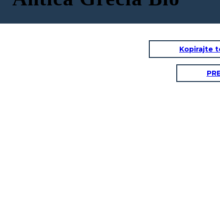
Kopirajte 
PR