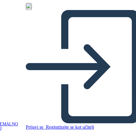
NEMALNO
Prijavi se
Registrirajte se kot učitelj
O