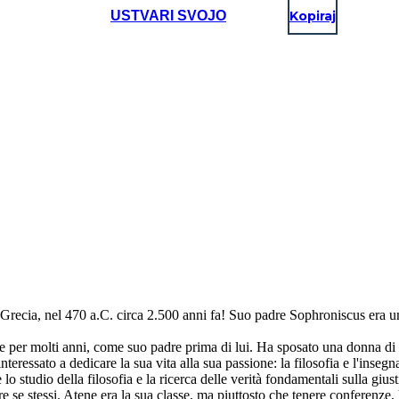
USTVARI SVOJO
Kopiraj
ia, nel 470 a.C. circa 2.500 anni fa! Suo padre Sophroniscus era uno
 molti anni, come suo padre prima di lui. Ha sposato una donna di no
teressato a dedicare la sua vita alla sua passione: la filosofia e l'inseg
della filosofia e la ricerca delle verità fondamentali sulla giustizia,
 se stessi. Atene era la sua classe, ma piuttosto che tenere conferenze