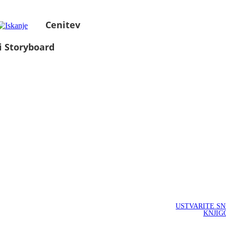
Cenitev
i Storyboard
USTVARITE S
KNJIG