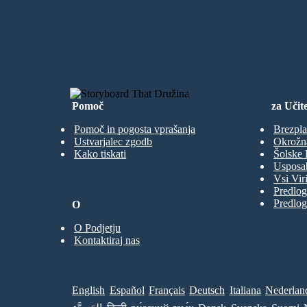
USTVARITI MOJO PRVO SNEMAL
Pomoč
za Učite
Pomoč in pogosta vprašanja
Brezpla
Ustvarjalec zgodb
Okrožn
Kako tiskati
Šolske 
Usposab
Vsi Viri
Predlog
Predlog
O
O Podjetju
Kontaktiraj nas
English
Español
Français
Deutsch
Italiana
Nederlan