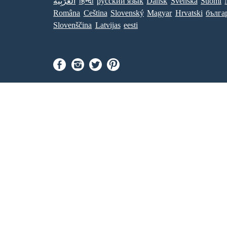
العَرَبِيَّة
हिन्दी
ру́сский язы́к
Dansk
Svenska
Suomi
Româna
Ceština
Slovenský
Magyar
Hrvatski
бълга
Slovenščina
Latvijas
eesti