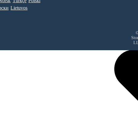
Norsk
Türkçe
Polski
рски
Lietuvos
©
Sto
L