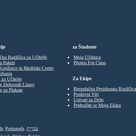
NO KNJIGO
lje
za Študente
čna Različica za Učitelje
Moja Učilnica
a Paketi
Photos For Class
Knjižnice in Medijski Centri
ljanja
Za Ekipe
 za Učitelje
e Delovnih Listov
Brezplačna Preizkusna Različica
e za Plakate
Poslovni Viri
Ustvari za Delo
Pridružite se Moja Ekipa
ds
Português
עברית