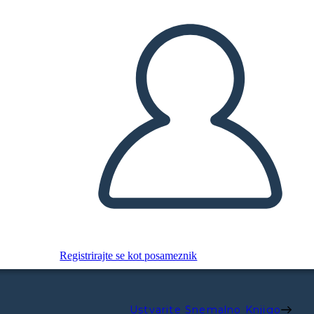
Registrirajte se kot posameznik
Ustvarite Snemalno Knjigo