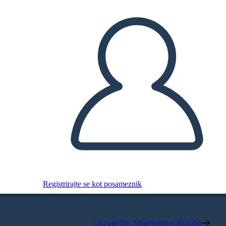
Registrirajte se kot posameznik
Ustvarite Snemalno Knjigo