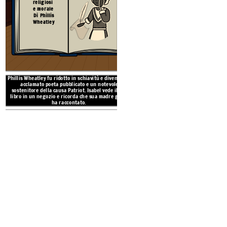
religiosi
e morale
Di Phillis
Wheatley
Isabel è dare
n
Buon senso
quan
sostenuto che era "buon senso" 
nazione libera e indipendente.
Isabel che era "buon senso" c
libera dai vincoli 
Phillis Wheatley fu ridotto in schiavitù e divenne un
acclamato poeta pubblicato e un notevole
sostenitore della causa Patriot. Isabel vede il suo
libro in un negozio e ricorda che sua madre glielo
ha raccontato.
ALLUSIONI 
George Washington è menz
GEORGE WASHINGTON
generale dell'esercito con
citato ovunque. Si fa pe
evento reale di un complott
per assass
DICHIARAZIONE D