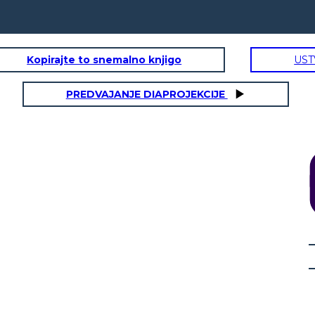
Kopirajte to snemalno knjigo
UST
PREDVAJANJE DIAPROJEKCIJE
 DI YANKEE