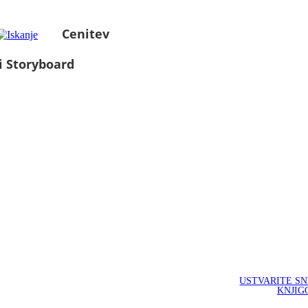
Cenitev
i Storyboard
USTVARITE S
KNJIG