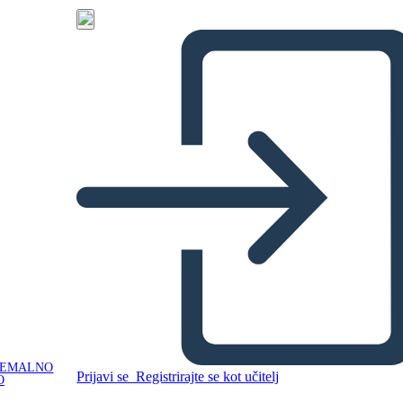
NEMALNO
Prijavi se
Registrirajte se kot učitelj
O