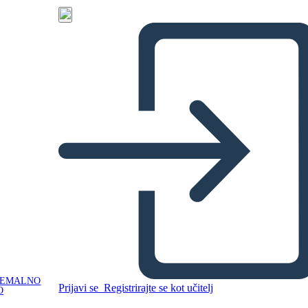
NEMALNO
Prijavi se
Registrirajte se kot učitelj
O