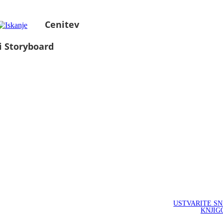
Cenitev
i Storyboard
USTVARITE S
KNJIG