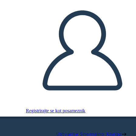
Registrirajte se kot posameznik
Ustvarite Snemalno Knjigo