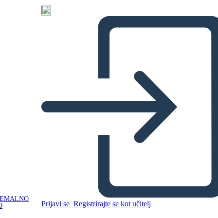
NEMALNO
Prijavi se
Registrirajte se kot učitelj
O