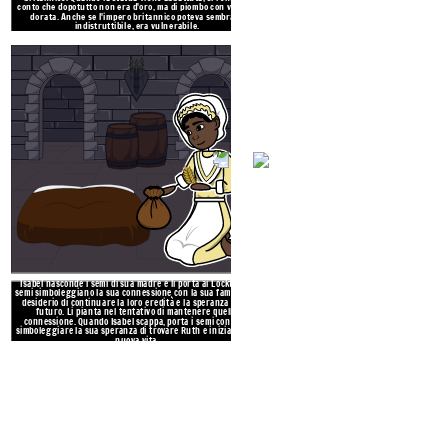
SEMI DI MOMMA
futuro. Li pianta nel tentativo di
conto che dopotutto non era d'oro, ma di piombo con vernice
connessione. Quando Isabel scappa, po
dorata. Anche se l'impero britannico poteva sembrare
simboleggiare la sua speranza di trovar
indistruttibile, era vulnerabile.
nuova vita.
Isabel nasconde i semi di sua madre e li porta ai Locktons. I
semi simboleggiano la sua connessione con la sua famiglia, il
SIMBOLISM
desiderio di continuare la loro eredità e la speranza per il
futuro. Li pianta nel tentativo di mantenere quella
connessione. Quando Isabel scappa, porta i semi con sé, a
simboleggiare la sua speranza di trovare Ruth e iniziare una
nuova vita.