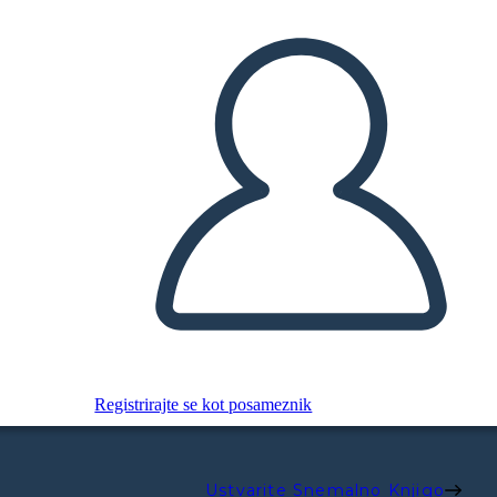
Registrirajte se kot posameznik
Ustvarite Snemalno Knjigo