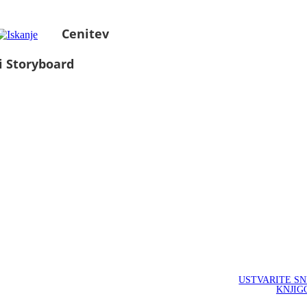
Cenitev
i Storyboard
USTVARITE S
KNJIG