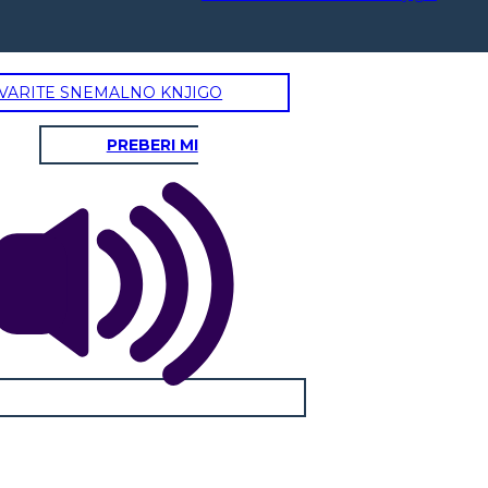
VARITE SNEMALNO KNJIGO
TATUA DI RE GEORGE
SEMI DI MOMMA
PREBERI MI
Isabel nasconde i semi di sua madre e li porta ai Locktons.
ento della statua di King George da parte dei
semi simboleggiano la sua connessione con la sua famiglia
 simboleggia il rovesciamento del governo
desiderio di continuare la loro eredità e la speranza per 
Quando la statua viene abbattuta, si rendono
SEMI DI MOMMA
futuro. Li pianta nel tentativo di mantenere quella
otutto non era d'oro, ma di piombo con vernice
connessione. Quando Isabel scappa, porta i semi con sé, 
che se l'impero britannico poteva sembrare
simboleggiare la sua speranza di trovare Ruth e iniziare 
indistruttibile, era vulnerabile.
nuova vita.