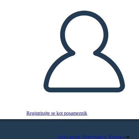
Registrirajte se kot posameznik
Ustvarite Snemalno Knjigo