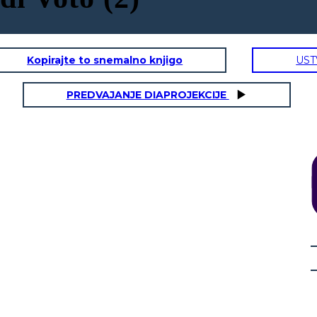
Kopirajte to snemalno knjigo
UST
PREDVAJANJE DIAPROJEKCIJE