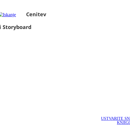
Cenitev
i Storyboard
USTVARITE S
KNJIG