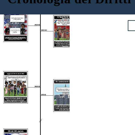
Vo
Ting diritti negli Stati Uniti 1920 -
2006
19 ° emendamento ratificato
La legge Snyder è stata
"Il nostro 'percorso' è dritto alle urne
approvata
senza variabilità né ombra di svolta."
-Elizabeth Cady Stanton
"Tutti gli indiani non cittadini nati
entro i limiti territoriali
degli Stati
Uniti ... per essere cittadini degli
Stati Uniti."
1920 CE
1924 CE
"La via per correggere i torti
è rivolgere la luce della verità
su di loro".
- Ida B. Wells
Dopo quasi 100 anni di lotta per il suffragio femminile, è
stato approvato il 19 ° emendamento alla Costituzione, che
garantisce alle donne il diritto di voto.
Lo Snyder Act del 1924 ha dato ai nativi americani
nati negli Stati Uniti la piena cittadinanza. I singoli
stati spesso impedivano ancora ai nativi americani
di votare e utilizzavano strategie come
tasse
scolastiche, test di alfabetizzazione, frode e
intimidazione.
Legge sui diritti di voto del 1965
"un grande passo avanti nella rimozione
di tutti i rimanenti ostacoli al diritto di
voto"
- Martin Luther King, Jr.
26 ° emendamento ratificato
1965 CE
"Abbastanza grande per combattere,
abbastanza grande per votare!"
1971 CE
Dopo 100 anni di lotta per l'uguaglianza, il
Voting
Rights Act viene firmato dal presidente Johnson.
Applica il 15 ° emendamento, affermando
esplicitamente che gli ostacoli che impediscono alle
persone di votare sono contrari alla legge federale.
Il 1 ° luglio viene approvato il 26 ° emendamento,
che abbassa l'età per votare da 21 a 18 anni. Voleva
risolvere la disparità secondo cui gli uomini di 18
anni sono abbastanza grandi per essere arruolati,
ma non hanno diritto di voto.
VRA del 1965 ampliata