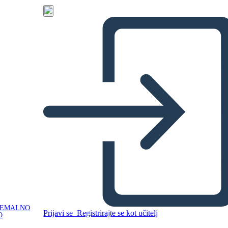
NEMALNO
Prijavi se
Registrirajte se kot učitelj
O