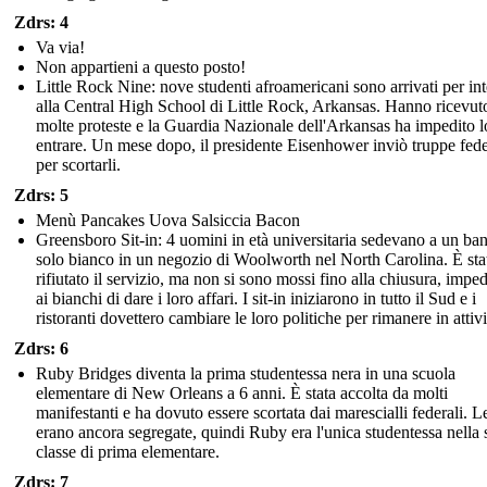
Zdrs: 4
Va via!
Non appartieni a questo posto!
Little Rock Nine: nove studenti afroamericani sono arrivati per int
alla Central High School di Little Rock, Arkansas. Hanno ricevut
molte proteste e la Guardia Nazionale dell'Arkansas ha impedito l
entrare. Un mese dopo, il presidente Eisenhower inviò truppe fede
per scortarli.
Zdrs: 5
Menù Pancakes Uova Salsiccia Bacon
Greensboro Sit-in: 4 uomini in età universitaria sedevano a un ba
solo bianco in un negozio di Woolworth nel North Carolina. È sta
rifiutato il servizio, ma non si sono mossi fino alla chiusura, imp
ai bianchi di dare i loro affari. I sit-in iniziarono in tutto il Sud e i
ristoranti dovettero cambiare le loro politiche per rimanere in attivi
Zdrs: 6
Ruby Bridges diventa la prima studentessa nera in una scuola
elementare di New Orleans a 6 anni. È stata accolta da molti
manifestanti e ha dovuto essere scortata dai marescialli federali. L
erano ancora segregate, quindi Ruby era l'unica studentessa nella 
classe di prima elementare.
Zdrs: 7