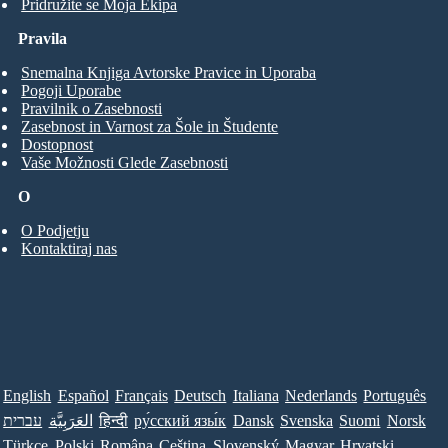
Pridružite se Moja Ekipa
Pravila
Snemalna Knjiga Avtorske Pravice in Uporaba
Pogoji Uporabe
Pravilnik o Zasebnosti
Zasebnost in Varnost za Šole in Študente
Dostopnost
Vaše Možnosti Glede Zasebnosti
O
O Podjetju
Kontaktiraj nas
English
Español
Français
Deutsch
Italiana
Nederlands
Português
עברית
العَرَبِيَّة
हिन्दी
ру́сский язы́к
Dansk
Svenska
Suomi
Norsk
Türkçe
Polski
Româna
Ceština
Slovenský
Magyar
Hrvatski