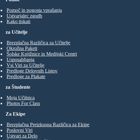
Pomoč in pogosta vprašanja
Ustvarjalec zgodb
Kako tiskati
za Učitelje
Brezplačna Različica za Učitelje
Okrožna Paketi
Šolske Knjižnice in Medijski Centri
Usposabljanja
Vsi Viri za Učitelje
Predloge Delovnih Listov
Predloge za Plakate
za Študente
Moja Učilnica
Photos For Class
Za Ekipe
Brezplačna Preizkusna Različica za Ekipe
Poslovni Viri
Ustvari za Delo