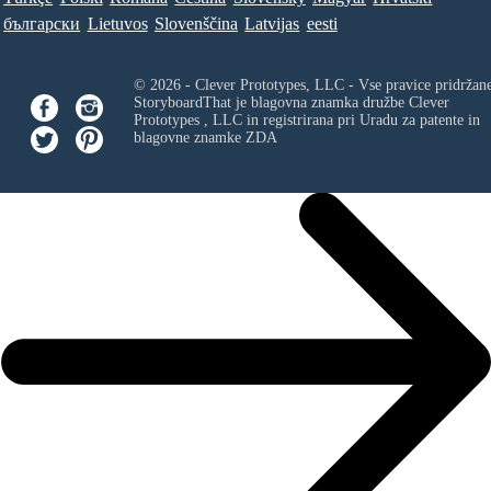
български
Lietuvos
Slovenščina
Latvijas
eesti
© 2026 - Clever Prototypes, LLC - Vse pravice pridržan
StoryboardThat je blagovna znamka družbe
Clever
Prototypes , LLC
in registrirana pri Uradu za patente in
blagovne znamke ZDA