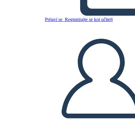
Cronologia del Movimento
per i Diritti Civili
Prijavi se
Registrirajte se kot učitelj
Kopirajte to snemalno knjigo
USTVARITE SNEMALNO KNJIGO
PREDVAJANJE DIAPROJEKCIJE
PREBERI MI