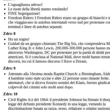
L'uguaglianza adesso!
Le ruote della libertà stanno rotolando!
FINE Segregazione!
Freedom Riders: I Freedom Riders erano un gruppo di bianchi e n
che viaggiavano in autobus interstatali verso sud per protestare co
terminal e linee di autobus separati.
Zdrs: 8
Ho un sogno!
Guidati da un gruppo chiamato The Big Six, che comprendeva Ma
Luther King Jr. e John Lewis, 200.000-300.000 persone hanno ma
attraverso Washington, DC per protestare per la parità di diritti per
americani. Si è conclusa al National Mall, dove molti hanno tenut
discorsi, tra cui il famoso discorso I Have a Dream.
Zdrs: 9
Attentato alla 16esima strada Baptist Church: a Birmingham, Ala
4 bambine sono state uccise e altre 22 persone sono rimaste ferite.
attentatori, che si diceva fossero uomini del Klans, furono giudicat
colpevoli dei crimini solo molti anni dopo.
Zdrs: 10
Civil Rights Act del 1964: il presidente Johnson ha firmato il dise
legge del defunto presidente Kennedy in una legge, vietando la
discriminazione basata su razza, sesso, religione o origine naziona