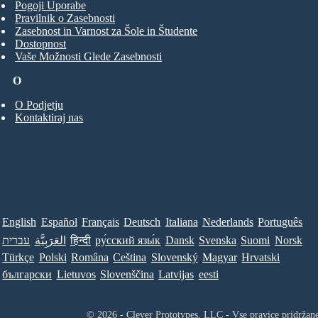
Pogoji Uporabe
Pravilnik o Zasebnosti
Zasebnost in Varnost za Šole in Študente
Dostopnost
Vaše Možnosti Glede Zasebnosti
O
O Podjetju
Kontaktiraj nas
English
Español
Français
Deutsch
Italiana
Nederlands
Português
עברית
العَرَبِيَّة
हिन्दी
ру́сский язы́к
Dansk
Svenska
Suomi
Norsk
Türkçe
Polski
Româna
Ceština
Slovenský
Magyar
Hrvatski
български
Lietuvos
Slovenščina
Latvijas
eesti
© 2026 - Clever Prototypes, LLC - Vse pravice pridržan