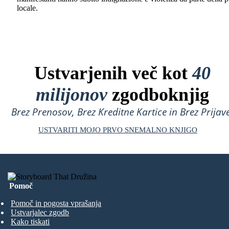
locale.
Ustvarjenih več kot
40
milijonov
zgodboknjig
Brez Prenosov, Brez Kreditne Kartice in Brez Prijave
USTVARITI MOJO PRVO SNEMALNO KNJIGO
Pomoč
Pomoč in pogosta vprašanja
Ustvarjalec zgodb
Kako tiskati