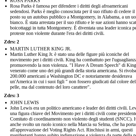
ROSA PARKS
Rosa Parks è famosa per difendere i diritti degli afroamericani
sedendosi. Parks è meglio conosciuta per il suo rifiuto di cedere il
posto su un autobus pubblico a Montgomery, in Alabama, a un u
bianco. È stata arrestata per il suo rifiuto e le sue azioni hanno sca
boicottaggi in tutta Montgomery. È diventata una leader iconica pe
proteste non violente durante l'era dei diritti civili.
Zdrs: 2
MARTIN LUTHER KING JR.
Martin Luther King Jr. è stato una delle figure più iconiche del
movimento per i diritti civili. King ha combattuto per l'uguaglianz
promuovendo la non violenza. "I Have A Dream Speech" di King
venerato come uno dei più grandi della storia americana. Si rivols
200.000 americani a Washington DC e notoriamente desiderava
un'America in cui i suoi figli " non fossero giudicati dal colore del
pelle, ma dal contenuto del loro carattere".
Zdrs: 3
JOHN LEWIS
John Lewis era un politico americano e leader dei diritti civili. Le
una figura chiave del Movimento per i diritti civili come president
Comitato di coordinamento non violento degli studenti (SNCC). 
anche svolto un ruolo iconico nella Marcia su Selma, che ha porta
all'approvazione del Voting Rights Act. Rinchiusi in armi, questi
manifestanti hanno subito indignazione e violenza da parte della p