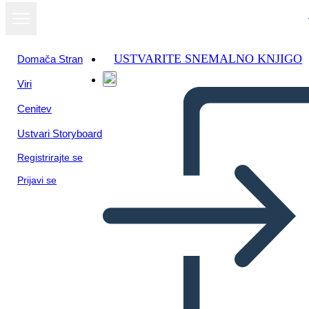
USTVARITE SNEMALNO KNJIGO
Domača Stran
Viri
Cenitev
Ustvari Storyboard
Registrirajte se
Prijavi se
Figure di Spicco del
Movimento per i Diritti Civili