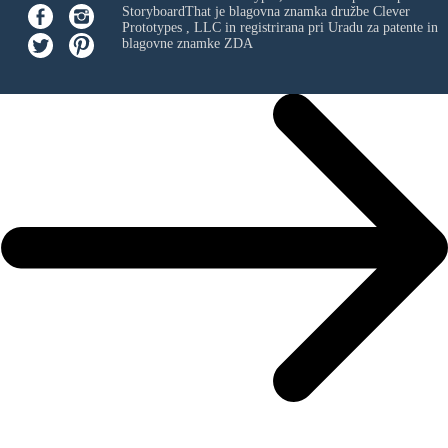
StoryboardThat je blagovna znamka družbe
Clever
Prototypes , LLC
in registrirana pri Uradu za patente in
blagovne znamke ZDA