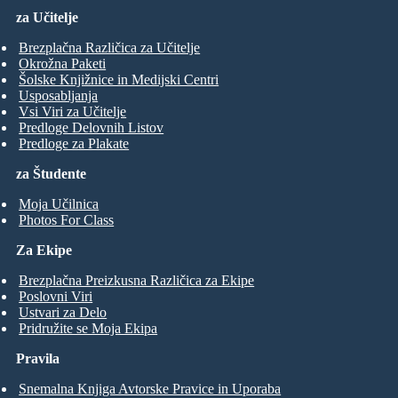
za Učitelje
Brezplačna Različica za Učitelje
Okrožna Paketi
Šolske Knjižnice in Medijski Centri
Usposabljanja
Vsi Viri za Učitelje
Predloge Delovnih Listov
Predloge za Plakate
za Študente
Moja Učilnica
Photos For Class
Za Ekipe
Brezplačna Preizkusna Različica za Ekipe
Poslovni Viri
Ustvari za Delo
Pridružite se Moja Ekipa
Pravila
Snemalna Knjiga Avtorske Pravice in Uporaba