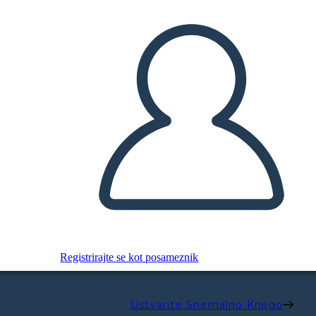
Registrirajte se kot posameznik
Ustvarite Snemalno Knjigo