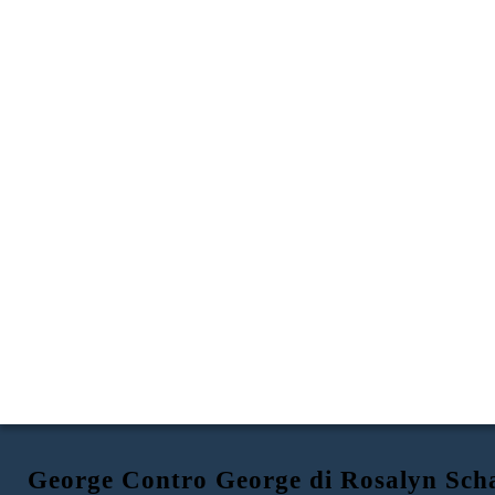
George Contro George di Rosalyn Sch
GEORGE contro GEORGE
GEORGE WASHINGTON
RE GEORGE III
TENSIONI SULLE TASSE