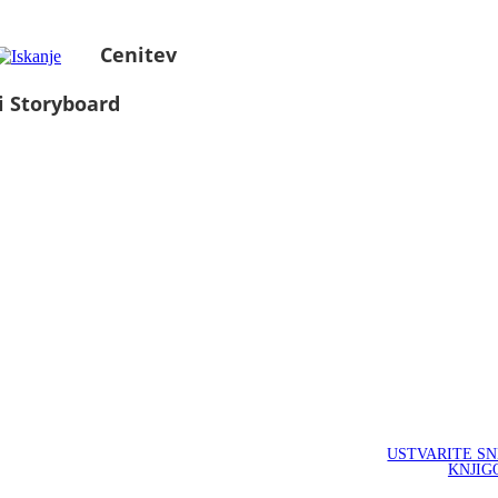
Cenitev
i Storyboard
USTVARITE S
KNJIG