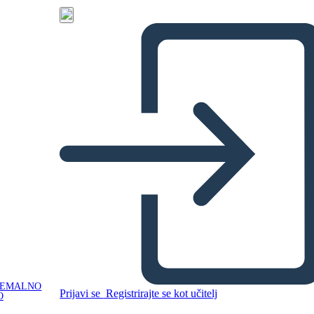
NEMALNO
Prijavi se
Registrirajte se kot učitelj
O