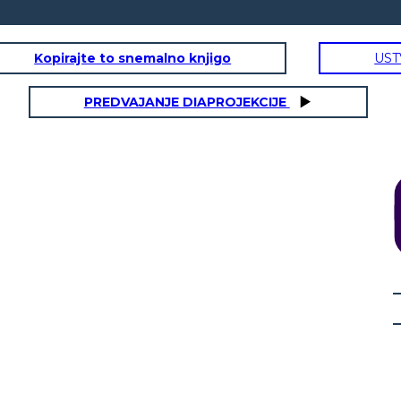
Kopirajte to snemalno knjigo
UST
PREDVAJANJE DIAPROJEKCIJE
ON
RE GEORGE III
TENSIO
Proclamazione del
1763
Nessun insediamento
a ovest!