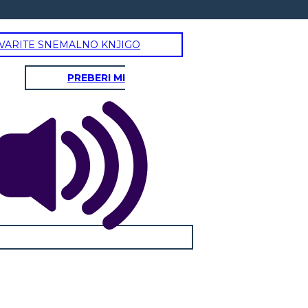
VARITE SNEMALNO KNJIGO
PREBERI MI
NI SULLE TASSE
1764 Sugar Act!
1765 Stamp Act!
1765 Quartering Act!
1773 Tea Act!