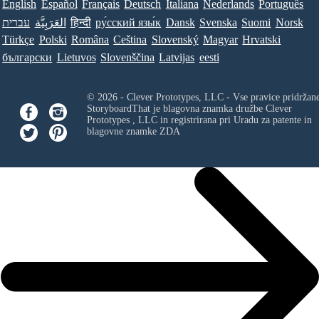
English
Español
Français
Deutsch
Italiana
Nederlands
Português
עברית
العَرَبِيَّة
हिन्दी
ру́сский язы́к
Dansk
Svenska
Suomi
Norsk
Türkçe
Polski
Româna
Ceština
Slovenský
Magyar
Hrvatski
български
Lietuvos
Slovenščina
Latvijas
eesti
© 2026 - Clever Prototypes, LLC - Vse pravice pridržan
StoryboardThat je blagovna znamka družbe
Clever
Prototypes , LLC
in registrirana pri Uradu za patente in
blagovne znamke ZDA