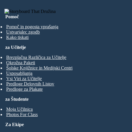
Pomoč
Pomoč in pogosta vprašanja
Ustvarjalec zgodb
Kako tiskati
za Učitelje
Brezplačna Različica za Učitelje
Okrožna Paketi
Šolske Knjižnice in Medijski Centri
Usposabljanja
Vsi Viri za Učitelje
Predloge Delovnih Listov
Predloge za Plakate
za Študente
Moja Učilnica
Photos For Class
Za Ekipe