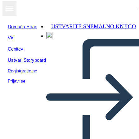
USTVARITE SNEMALNO KNJIGO
Domača Stran
Viri
Cenitev
Ustvari Storyboard
Registrirajte se
Prijavi se
Impatto di Colombo sul
Popolo Taino