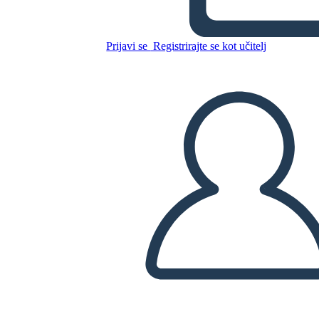
Prijavi se
Registrirajte se kot učitelj
Kopirajte to snemalno knjigo
USTVARITE SNEMALNO KNJIGO
PREDVAJANJE DIAPROJEKCIJE
PREBERI MI