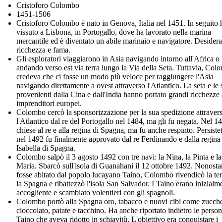
Cristoforo Colombo
1451-1506
Cristoforo Colombo è nato in Genova, Italia nel 1451. In seguito 
vissuto a Lisbona, in Portogallo, dove ha lavorato nella marina
mercantile ed è diventato un abile marinaio e navigatore. Desider
ricchezza e fama.
Gli esploratori viaggiarono in Asia navigando intorno all'Africa o
andando verso est via terra lungo la Via della Seta. Tuttavia, Col
credeva che ci fosse un modo più veloce per raggiungere l'Asia
navigando direttamente a ovest attraverso l'Atlantico. La seta e le 
provenienti dalla Cina e dall'India hanno portato grandi ricchezze 
imprenditori europei.
Colombo cercò la sponsorizzazione per la sua spedizione attraver
l'Atlantico dal re del Portogallo nel 1484, ma gli fu negata. Nel 1
chiese al re e alla regina di Spagna, ma fu anche respinto. Persistet
nel 1492 fu finalmente approvato dal re Ferdinando e dalla regina
Isabella di Spagna.
Colombo salpò il 3 agosto 1492 con tre navi: la Nina, la Pinta e l
Maria. Sbarcò sull'isola di Guanahani il 12 ottobre 1492. Nonosta
fosse abitato dal popolo lucayano Taino, Colombo rivendicò la ter
la Spagna e ribattezzò l'isola San Salvador. I Taino erano inizialm
accogliente e scambiato volentieri con gli spagnoli.
Colombo portò alla Spagna oro, tabacco e nuovi cibi come zucch
cioccolato, patate e tacchino. Ha anche riportato indietro le perso
Taino che aveva ridotto in schiavitù. L'obiettivo era conquistare i