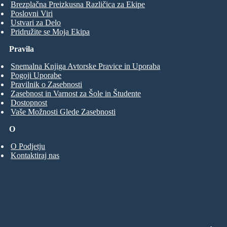
Brezplačna Preizkusna Različica za Ekipe
Poslovni Viri
Ustvari za Delo
Pridružite se Moja Ekipa
Pravila
Snemalna Knjiga Avtorske Pravice in Uporaba
Pogoji Uporabe
Pravilnik o Zasebnosti
Zasebnost in Varnost za Šole in Študente
Dostopnost
Vaše Možnosti Glede Zasebnosti
O
O Podjetju
Kontaktiraj nas