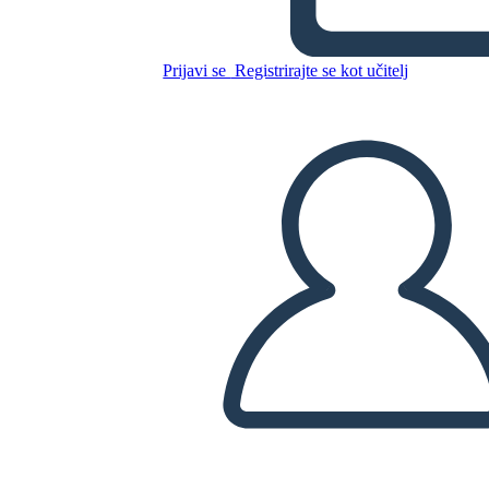
Prijavi se
Registrirajte se kot učitelj
Incarcerazione americana
giapponese durante la
cronologia della seconda gue
Kopirajte to snemalno knjigo
USTVARITE SNEMALNO KNJIGO
PREDVAJANJE DIAPROJEKCIJE
PREBERI MI