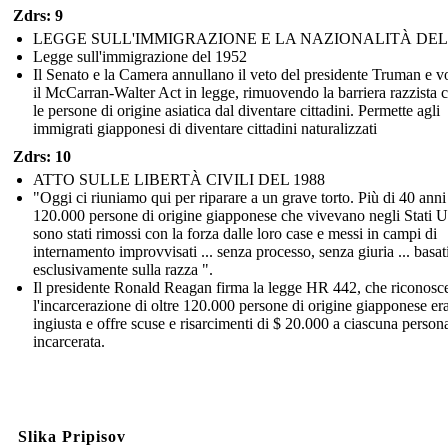
Zdrs: 9
LEGGE SULL'IMMIGRAZIONE E LA NAZIONALITÀ DEL 
Legge sull'immigrazione del 1952
Il Senato e la Camera annullano il veto del presidente Truman e v
il McCarran-Walter Act in legge, rimuovendo la barriera razzista 
le persone di origine asiatica dal diventare cittadini. Permette agli
immigrati giapponesi di diventare cittadini naturalizzati
Zdrs: 10
ATTO SULLE LIBERTÀ CIVILI DEL 1988
"Oggi ci riuniamo qui per riparare a un grave torto. Più di 40 anni f
120.000 persone di origine giapponese che vivevano negli Stati U
sono stati rimossi con la forza dalle loro case e messi in campi di
internamento improvvisati ... senza processo, senza giuria ... basat
esclusivamente sulla razza ".
Il presidente Ronald Reagan firma la legge HR 442, che riconosc
l'incarcerazione di oltre 120.000 persone di origine giapponese er
ingiusta e offre scuse e risarcimenti di $ 20.000 a ciascuna person
incarcerata.
Slika Pripisov