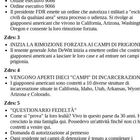
Ordine esecutivo 9066
Ordine esecutivo 9066
Il presidente FDR emette un ordine che autorizza i militari a "esc
civili da qualsiasi area" senza processo o udienza. Si rivolge ai
giapponesi americani che vivono in California, Arizona, Washing
Oregon e consente la loro rimozione forzata.
Zdrs: 3
INIZIA LA RIMOZIONE FORZATA AI CAMPI DI PRIGION
Il tenente generale John DeWitt inizia a emettere ordini che costri
giapponesi americani a lasciare le loro case e ad entrare nei campi
prigionia.
Zdrs: 4
VENGONO APERTI DIECI "CAMPI" DI INCARCERAZIO
I giapponesi americani sono costretti a 10 diverse strutture di
incarcerazione situate in California, Idaho, Utah, Arkansas, Wyo
Arizona e Colorado.
Zdrs: 5
"QUESTIONARIO FEDELTÀ"
Come si "prova" la loro lealtà? Vivo in questo paese da 30 anni. 
cresciuto la mia famiglia qui. Possedevo un'attività finché non ci
costretti a venire qui.
Domanda di autorizzazione al permesso
Ogni residente nei campi di detenzione è tenuto a completare i