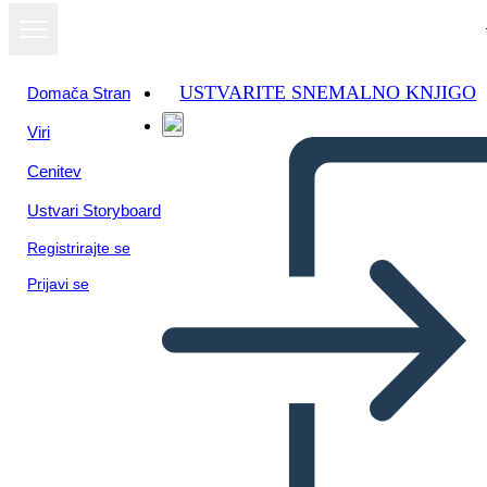
USTVARITE SNEMALNO KNJIGO
Domača Stran
Viri
Oglejte si kot
Cenitev
diaprojekcijo
Ustvari Storyboard
Registrirajte se
Prijavi se