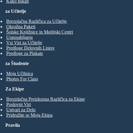
Kako tiskati
za Učitelje
Brezplačna Različica za Učitelje
Okrožna Paketi
Šolske Knjižnice in Medijski Centri
Usposabljanja
Vsi Viri za Učitelje
Predloge Delovnih Listov
Predloge za Plakate
za Študente
Moja Učilnica
Photos For Class
Za Ekipe
Brezplačna Preizkusna Različica za Ekipe
Poslovni Viri
Ustvari za Delo
Pridružite se Moja Ekipa
Pravila