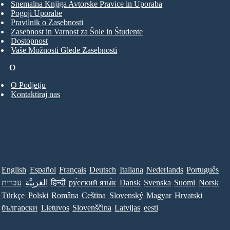
Snemalna Knjiga Avtorske Pravice in Uporaba
Pogoji Uporabe
Pravilnik o Zasebnosti
Zasebnost in Varnost za Šole in Študente
Dostopnost
Vaše Možnosti Glede Zasebnosti
O
O Podjetju
Kontaktiraj nas
English
Español
Français
Deutsch
Italiana
Nederlands
Português
עברית
العَرَبِيَّة
हिन्दी
ру́сский язы́к
Dansk
Svenska
Suomi
Norsk
Türkçe
Polski
Româna
Ceština
Slovenský
Magyar
Hrvatski
български
Lietuvos
Slovenščina
Latvijas
eesti