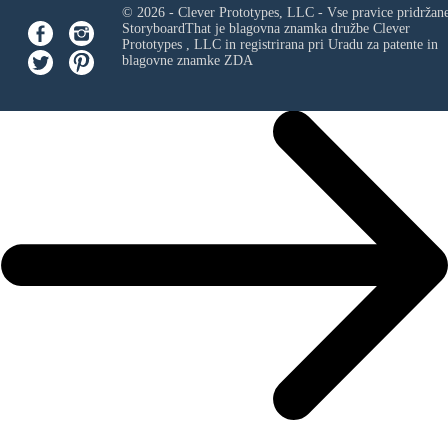
© 2026 - Clever Prototypes, LLC - Vse pravice pridržan
StoryboardThat je blagovna znamka družbe
Clever
Prototypes , LLC
in registrirana pri Uradu za patente in
blagovne znamke ZDA