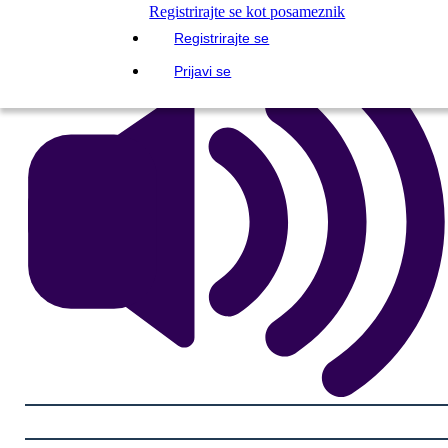
Registrirajte se kot posameznik
Registrirajte se
Prijavi se