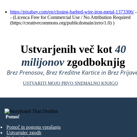
https://pixabay.com/en/closing-barbed-wire-iron-metal-1373306/
-
- (Licenca Free for Commercial Use / No Attribution Required
(https://creativecommons.org/publicdomain/zero/1.0) )
Ustvarjenih več kot
40
milijonov
zgodboknjig
Brez Prenosov, Brez Kreditne Kartice in Brez Prijave
USTVARITI MOJO PRVO SNEMALNO KNJIGO
Pomoč
Pomoč in pogosta vprašanja
Ustvarjalec zgodb