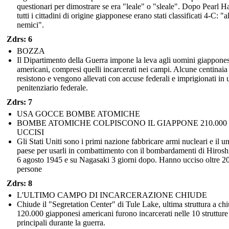
questionari per dimostrare se era "leale" o "sleale". Dopo Pearl H
tutti i cittadini di origine giapponese erano stati classificati 4-C: "a
nemici".
Zdrs: 6
BOZZA
Il Dipartimento della Guerra impone la leva agli uomini giappones
americani, compresi quelli incarcerati nei campi. Alcune centinaia
resistono e vengono allevati con accuse federali e imprigionati in 
penitenziario federale.
Zdrs: 7
USA GOCCE BOMBE ATOMICHE
BOMBE ATOMICHE COLPISCONO IL GIAPPONE 210.000
UCCISI
Gli Stati Uniti sono i primi nazione fabbricare armi nucleari e il u
paese per usarli in combattimento con il bombardamenti di Hirosh
6 agosto 1945 e su Nagasaki 3 giorni dopo. Hanno ucciso oltre 2
persone
Zdrs: 8
L'ULTIMO CAMPO DI INCARCERAZIONE CHIUDE
Chiude il "Segretation Center" di Tule Lake, ultima struttura a chi
120.000 giapponesi americani furono incarcerati nelle 10 strutture
principali durante la guerra.