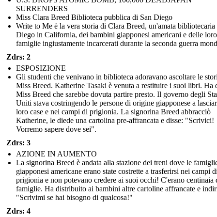
SURRENDERS
Miss Clara Breed Biblioteca pubblica di San Diego
Write to Me è la vera storia di Clara Breed, un'amata bibliotecaria
Diego in California, dei bambini giapponesi americani e delle loro
famiglie ingiustamente incarcerati durante la seconda guerra mond
Zdrs: 2
ESPOSIZIONE
Gli studenti che venivano in biblioteca adoravano ascoltare le stor
Miss Breed. Katherine Tasaki è venuta a restituire i suoi libri. Ha 
Miss Breed che sarebbe dovuta partire presto. Il governo degli Sta
Uniti stava costringendo le persone di origine giapponese a lasciar
loro case e nei campi di prigionia. La signorina Breed abbracciò
Katherine, le diede una cartolina pre-affrancata e disse: "Scrivici!
Vorremo sapere dove sei".
Zdrs: 3
AZIONE IN AUMENTO
La signorina Breed è andata alla stazione dei treni dove le famigli
giapponesi americane erano state costrette a trasferirsi nei campi d
prigionia e non potevano credere ai suoi occhi! C'erano centinaia 
famiglie. Ha distribuito ai bambini altre cartoline affrancate e indir
"Scrivimi se hai bisogno di qualcosa!"
Zdrs: 4