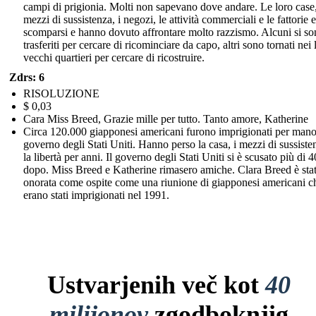
campi di prigionia. Molti non sapevano dove andare. Le loro case,
mezzi di sussistenza, i negozi, le attività commerciali e le fattorie 
scomparsi e hanno dovuto affrontare molto razzismo. Alcuni si s
trasferiti per cercare di ricominciare da capo, altri sono tornati nei 
vecchi quartieri per cercare di ricostruire.
Zdrs: 6
RISOLUZIONE
$ 0,03
Cara Miss Breed, Grazie mille per tutto. Tanto amore, Katherine
Circa 120.000 giapponesi americani furono imprigionati per mano
governo degli Stati Uniti. Hanno perso la casa, i mezzi di sussiste
la libertà per anni. Il governo degli Stati Uniti si è scusato più di 
dopo. Miss Breed e Katherine rimasero amiche. Clara Breed è sta
onorata come ospite come una riunione di giapponesi americani c
erano stati imprigionati nel 1991.
Ustvarjenih več kot
40
milijonov
zgodboknjig