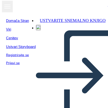
USTVARITE SNEMALNO KNJIGO
Domača Stran
Viri
Oglejte si kot
Cenitev
diaprojekcijo
Ustvari Storyboard
Registrirajte se
Prijavi se