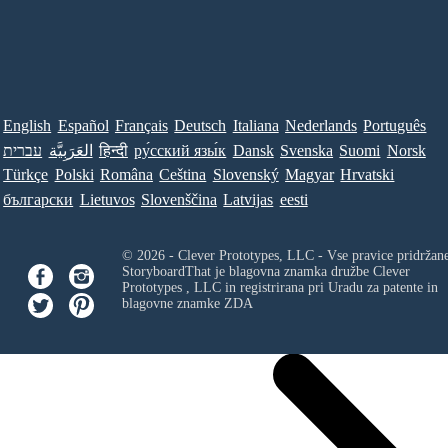
English
Español
Français
Deutsch
Italiana
Nederlands
Português
עברית
العَرَبِيَّة
हिन्दी
ру́сский язы́к
Dansk
Svenska
Suomi
Norsk
Türkçe
Polski
Româna
Ceština
Slovenský
Magyar
Hrvatski
български
Lietuvos
Slovenščina
Latvijas
eesti
© 2026 - Clever Prototypes, LLC - Vse pravice pridržan
StoryboardThat je blagovna znamka družbe
Clever
Prototypes , LLC
in registrirana pri Uradu za patente in
blagovne znamke ZDA