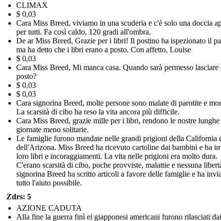
CLIMAX
$ 0,03
Cara Miss Breed, viviamo in una scuderia e c'è solo una doccia ap
per tutti. Fa così caldo, 120 gradi all'ombra.
De ar Miss Breed, Grazie per i libri! Il postino ha ispezionato il p
ma ha detto che i libri erano a posto. Con affetto, Louise
$ 0,03
Cara Miss Breed, Mi manca casa. Quando sarà permesso lasciare 
posto?
$ 0,03
$ 0,03
Cara signorina Breed, molte persone sono malate di parotite e mor
La scarsità di cibo ha reso la vita ancora più difficile.
Cara Miss Breed, grazie mille per i libri, rendono le nostre lunghe
giornate meno solitarie.
Le famiglie furono mandate nelle grandi prigioni della California 
dell'Arizona. Miss Breed ha ricevuto cartoline dai bambini e ha in
loro libri e incoraggiamenti. La vita nelle prigioni era molto dura.
C'erano scarsità di cibo, poche provviste, malattie e nessuna libert
signorina Breed ha scritto articoli a favore delle famiglie e ha invi
tutto l'aiuto possibile.
Zdrs: 5
AZIONE CADUTA
Alla fine la guerra finì ei giapponesi americani furono rilasciati da