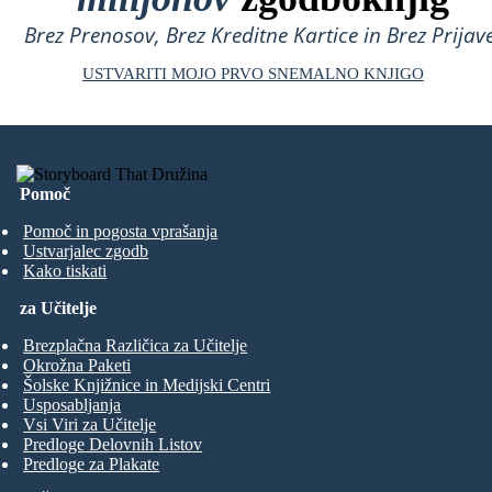
Brez Prenosov, Brez Kreditne Kartice in Brez Prijave
USTVARITI MOJO PRVO SNEMALNO KNJIGO
Pomoč
Pomoč in pogosta vprašanja
Ustvarjalec zgodb
Kako tiskati
za Učitelje
Brezplačna Različica za Učitelje
Okrožna Paketi
Šolske Knjižnice in Medijski Centri
Usposabljanja
Vsi Viri za Učitelje
Predloge Delovnih Listov
Predloge za Plakate