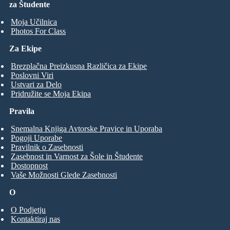
za Študente
Moja Učilnica
Photos For Class
Za Ekipe
Brezplačna Preizkusna Različica za Ekipe
Poslovni Viri
Ustvari za Delo
Pridružite se Moja Ekipa
Pravila
Snemalna Knjiga Avtorske Pravice in Uporaba
Pogoji Uporabe
Pravilnik o Zasebnosti
Zasebnost in Varnost za Šole in Študente
Dostopnost
Vaše Možnosti Glede Zasebnosti
O
O Podjetju
Kontaktiraj nas