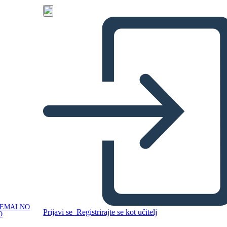
NEMALNO
Prijavi se
Registrirajte se kot učitelj
O