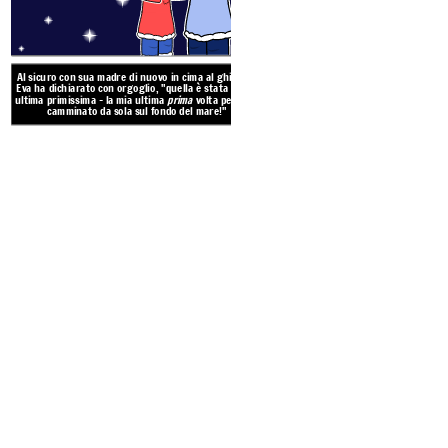
Al sicuro con sua madre di nuovo in cima al ghiaccio,
Eva ha dichiarato con orgoglio, "quella è stata la mia
ultima primissima - la mia ultima
prima
volta per aver
camminato da sola sul fondo del mare!"
Eva cantava mentre esplorava l
i cumuli di alghe. All'improvvi
andata troppo oltre. La marea
troppo velocemente, lasciò ca
spense! Non poteva veder
Create your own at Storyb