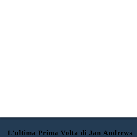
L'ultima Prima Volta di Jan Andrews
EVA HA RACCOLTO LE COZZE SUL
L'ULTIMA PRIMA VOLTA
EVA E SUA MADRE ANDIAMO AL
PAVIMENTO DEL MARE TUTTO DA