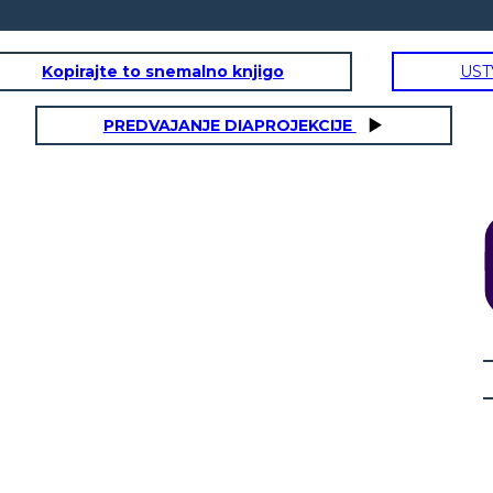
Kopirajte to snemalno knjigo
UST
PREDVAJANJE DIAPROJEKCIJE
EVA HA RACCOLTO LE COZZE SUL
IAMO AL
PAVIMENTO DEL MARE TUTTO DA
E COZZE
SOLA