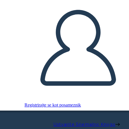
Registrirajte se kot posameznik
Ustvarite Snemalno Knjigo