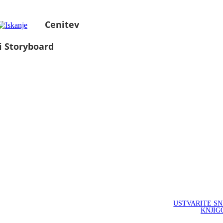
Cenitev
i Storyboard
USTVARITE S
KNJIG