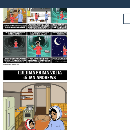
di JAN ANDREWS
MARE PER RACCOGLIERE COZZE
SOLA
Eva e sua madre hanno afferrato le loro slitte
Eva si calò nel mare ghiacciato
fino al fondo del mare.
ciascuna con una pala, uno scalpello da ghiaccio e
Lavorando a lume di candela, aveva presto raccolto
Eva Padlyat viveva in un villaggio Inuit nella baia di Ungava, nel Canada
settentrionale. Amava camminare sul fondo del mare come facevano tutti
una coppa. Arrivarono a riva appena in tempo per
una padella piena di cozze. Sentendosi orgogliosa di
nel villaggio per raccogliere le cozze da mangiare. Oggi era il primo
vedere che la marea si era ritirata, lasciando solo il
se stessa, Eva decise che le restava del tempo per
giorno in cui Eva avrebbe camminato da sola sul fondo del mare!
ghiaccio spesso sopra e il fondale marino sotto.
esplorare il fondo del mare!
EVA HA ESPLORATO IL FONDO DEL
EVA HA TROVATO LA SUA STRADA
EVA ERA RIUNITA CON SUA MADRE
MARE MA SI È PERSO!
DALLE TENEBRE ALLA LUCE
ANCORA UNA VOLTA
Eva cantava mentre esplorava le pozze rocciose e giocava tra
Eva raccolse il suo coraggio e si sentì in giro nell'oscurità.
Al sicuro con sua madre di nuovo in cima al ghiaccio,
i cumuli di alghe. All'improvviso, Eva si rese conto di essere
Accese le candele e tornò alla sua coppa di cozze e
Eva ha dichiarato con orgoglio, "quella è stata la mia
andata troppo oltre. La marea sarebbe tornata. Muovendosi
all'apertura nel ghiaccio. Poteva vedere la luna splendente
ultima primissima - la mia ultima
prima
volta per aver
troppo velocemente, lasciò cadere la candela e la luce si
che splendeva attraverso il buco. Quando sua madre è venuta
camminato da sola sul fondo del mare!"
spense! Non poteva vedere attraverso l'oscurità.
a prenderla, Eva ballava allegramente al chiaro di luna!
Create your own at Storyboard That
L'ULTIMA PRIMA VOLTA
EVA E SUA MADRE AND
di JAN ANDREWS
MARE PER RACCOGLIER