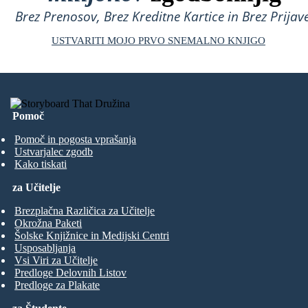
Brez Prenosov, Brez Kreditne Kartice in Brez Prijave
USTVARITI MOJO PRVO SNEMALNO KNJIGO
Pomoč
Pomoč in pogosta vprašanja
Ustvarjalec zgodb
Kako tiskati
za Učitelje
Brezplačna Različica za Učitelje
Okrožna Paketi
Šolske Knjižnice in Medijski Centri
Usposabljanja
Vsi Viri za Učitelje
Predloge Delovnih Listov
Predloge za Plakate