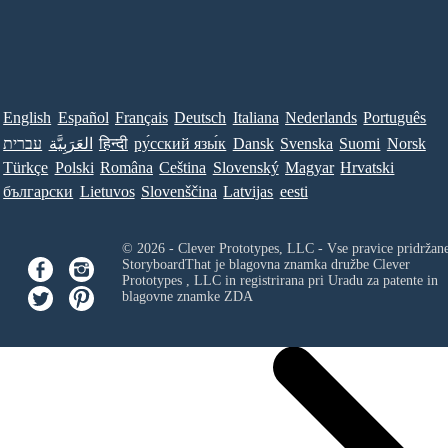
English
Español
Français
Deutsch
Italiana
Nederlands
Português
עברית
العَرَبِيَّة
हिन्दी
ру́сский язы́к
Dansk
Svenska
Suomi
Norsk
Türkçe
Polski
Româna
Ceština
Slovenský
Magyar
Hrvatski
български
Lietuvos
Slovenščina
Latvijas
eesti
© 2026 - Clever Prototypes, LLC - Vse pravice pridržan
StoryboardThat je blagovna znamka družbe
Clever
Prototypes , LLC
in registrirana pri Uradu za patente in
blagovne znamke ZDA