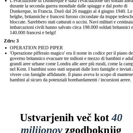
L'evacuazione di Dunkerque è stata l'evacuazione dei soldati allea
durante la seconda guerra mondiale dalle spiagge e dal porto di
Dunkerque, in Francia. Durò dal 26 maggio al 4 giugno 1940. Le
belghe, britanniche e francesi furono circondate da truppe tedesch
bloccate. Sarebbero stati catturati o uccisi. Navi militari e centinai
imbarcazioni civili hanno salvato circa 198.000 soldati britannici 
140.000 francesi e belgi!
Zdrs: 3
OPERATION PIED PIPER
'Operazione pifferaio magico' era il nome in codice per il piano de
governo britannico evacuare tre milioni e mezzo di bambini e adult
grandi aree urbane come Londra alle aree più rurali, come la cam
nel Kent. I bambini sono stati separati dalle loro famiglie e inviati 
vivere con famiglie affidatarie. Il piano aveva lo scopo di mantene
bambini al sicuro da potenziali bombardamenti / incursioni aeree.
Ustvarjenih več kot
40
milijonov
zgodboknjig