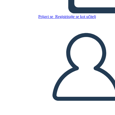
la Vita e le Allusioni
Prijavi se
Registrirajte se kot učitelj
Kopirajte to snemalno knjigo
USTVARITE SNEMALNO KNJIGO
PREDVAJANJE DIAPROJEKCIJE
PREBERI MI