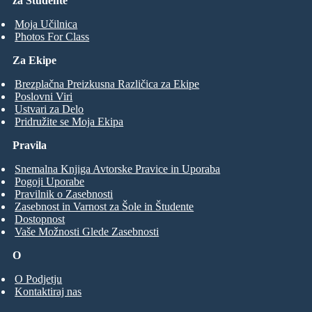
za Študente
Moja Učilnica
Photos For Class
Za Ekipe
Brezplačna Preizkusna Različica za Ekipe
Poslovni Viri
Ustvari za Delo
Pridružite se Moja Ekipa
Pravila
Snemalna Knjiga Avtorske Pravice in Uporaba
Pogoji Uporabe
Pravilnik o Zasebnosti
Zasebnost in Varnost za Šole in Študente
Dostopnost
Vaše Možnosti Glede Zasebnosti
O
O Podjetju
Kontaktiraj nas