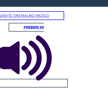
VARITE SNEMALNO KNJIGO
PREBERI MI
rirsi in America
Irlanda
ano Atlantico