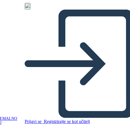
NEMALNO
Prijavi se
Registrirajte se kot učitelj
O