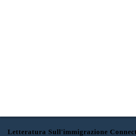
Letteratura Sull'immigrazione Connec
Fiona's Lace
di Patricia Polacco
Storia del merletto
Portare avanti la tradizione
Trasferirsi in America