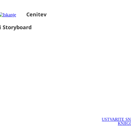
Cenitev
i Storyboard
USTVARITE S
KNJIG