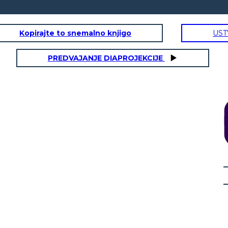
Kopirajte to snemalno knjigo
UST
PREDVAJANJE DIAPROJEKCIJE
Portare avanti la tradizione
Trasfe
Certo che
l'ho
fatto!
Chicago
oce