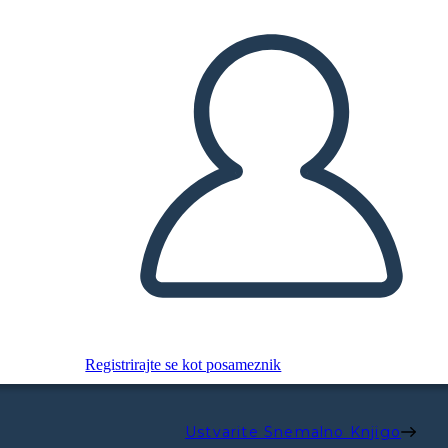
Registrirajte se kot posameznik
Ustvarite Snemalno Knjigo