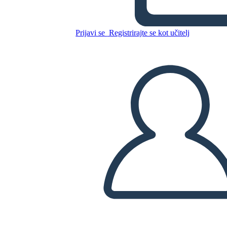
Prijavi se
Registrirajte se kot učitelj
Kopirajte to snemalno knjigo
USTVARITE SNEMALNO KNJIGO
PREDVAJANJE DIAPROJEKCIJE
PREBERI MI