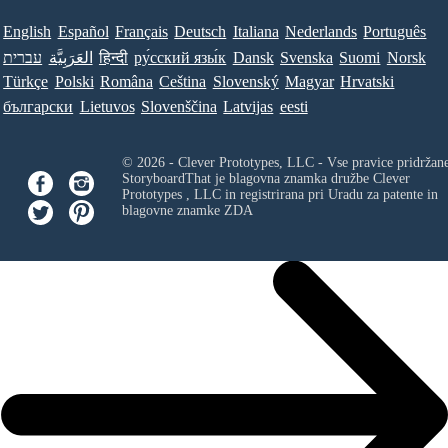
English
Español
Français
Deutsch
Italiana
Nederlands
Português
עברית
العَرَبِيَّة
हिन्दी
ру́сский язы́к
Dansk
Svenska
Suomi
Norsk
Türkçe
Polski
Româna
Ceština
Slovenský
Magyar
Hrvatski
български
Lietuvos
Slovenščina
Latvijas
eesti
© 2026 - Clever Prototypes, LLC - Vse pravice pridržan
StoryboardThat je blagovna znamka družbe
Clever
Prototypes , LLC
in registrirana pri Uradu za patente in
blagovne znamke ZDA