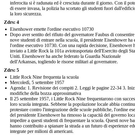
inferocita si è radunata ed è cresciuta durante il giorno. Con il pot
di essere invasa, la polizia ha scortato gli studenti fuori dall'edifici
la loro sicurezza.
Zdrs: 4
Eisenhower emette l'ordine esecutivo 10730
Dopo aver sentito del rifiuto del governatore Faubus di consentire
nove studenti di entrare nella scuola, il presidente Eisenhower ha
l'ordine esecutivo 10730. Con una rapida decisione, Eisenhower 
inviato a Little Rock la 101a aviotrasportata dell'Esercito degli Sta
Uniti. Eisenhower ha anche federato la Guardia Nazionale
dell'Arkansas, togliendo le risorse militari al governatore.
Zdrs: 5
Little Rock Nine frequenta la scuola
Mercoledì, 5 settembre 1957
Agenda: 1. Revisione dei compiti 2. Leggi le pagine 22-34 3. Inizi
modifiche della bozza approssimativa
Il 25 settembre 1957, i Little Rock Nine frequentarono con succes
loro scuola integrata. Sebbene la popolazione locale abbia continu
protestare contro l'integrazione delle scuole pubbliche, l'ordine es
del presidente Eisenhower ha rimosso la capacità del governo loca
impedire a questi studenti di frequentare la scuola. Questi nove b
hanno contribuito a spianare la strada a un futuro di esperienze ed
integrate per milioni di americani.