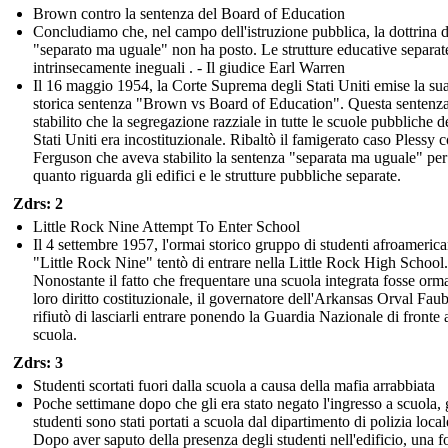
Brown contro la sentenza del Board of Education
Concludiamo che, nel campo dell'istruzione pubblica, la dottrina d
"separato ma uguale" non ha posto. Le strutture educative separat
intrinsecamente ineguali . - Il giudice Earl Warren
Il 16 maggio 1954, la Corte Suprema degli Stati Uniti emise la su
storica sentenza "Brown vs Board of Education". Questa sentenz
stabilito che la segregazione razziale in tutte le scuole pubbliche d
Stati Uniti era incostituzionale. Ribaltò il famigerato caso Plessy 
Ferguson che aveva stabilito la sentenza "separata ma uguale" per
quanto riguarda gli edifici e le strutture pubbliche separate.
Zdrs: 2
Little Rock Nine Attempt To Enter School
Il 4 settembre 1957, l'ormai storico gruppo di studenti afroamerica
"Little Rock Nine" tentò di entrare nella Little Rock High School.
Nonostante il fatto che frequentare una scuola integrata fosse orm
loro diritto costituzionale, il governatore dell'Arkansas Orval Faub
rifiutò di lasciarli entrare ponendo la Guardia Nazionale di fronte a
scuola.
Zdrs: 3
Studenti scortati fuori dalla scuola a causa della mafia arrabbiata
Poche settimane dopo che gli era stato negato l'ingresso a scuola, 
studenti sono stati portati a scuola dal dipartimento di polizia local
Dopo aver saputo della presenza degli studenti nell'edificio, una fo