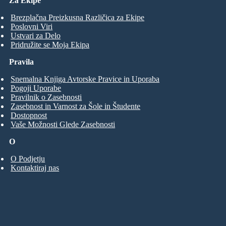
Za Ekipe
Brezplačna Preizkusna Različica za Ekipe
Poslovni Viri
Ustvari za Delo
Pridružite se Moja Ekipa
Pravila
Snemalna Knjiga Avtorske Pravice in Uporaba
Pogoji Uporabe
Pravilnik o Zasebnosti
Zasebnost in Varnost za Šole in Študente
Dostopnost
Vaše Možnosti Glede Zasebnosti
O
O Podjetju
Kontaktiraj nas