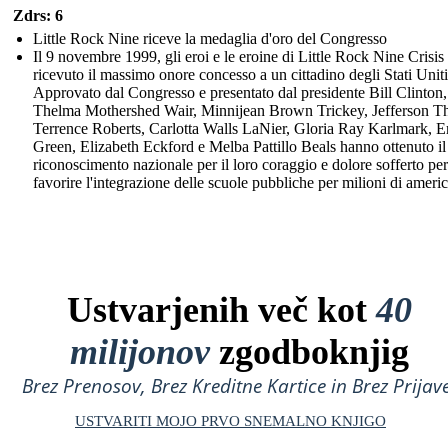
Zdrs: 6
Little Rock Nine riceve la medaglia d'oro del Congresso
Il 9 novembre 1999, gli eroi e le eroine di Little Rock Nine Crisi
ricevuto il massimo onore concesso a un cittadino degli Stati Uniti
Approvato dal Congresso e presentato dal presidente Bill Clinton,
Thelma Mothershed Wair, Minnijean Brown Trickey, Jefferson T
Terrence Roberts, Carlotta Walls LaNier, Gloria Ray Karlmark, E
Green, Elizabeth Eckford e Melba Pattillo Beals hanno ottenuto il
riconoscimento nazionale per il loro coraggio e dolore sofferto per
favorire l'integrazione delle scuole pubbliche per milioni di americ
Ustvarjenih več kot
40
milijonov
zgodboknjig
Brez Prenosov, Brez Kreditne Kartice in Brez Prijave
USTVARITI MOJO PRVO SNEMALNO KNJIGO