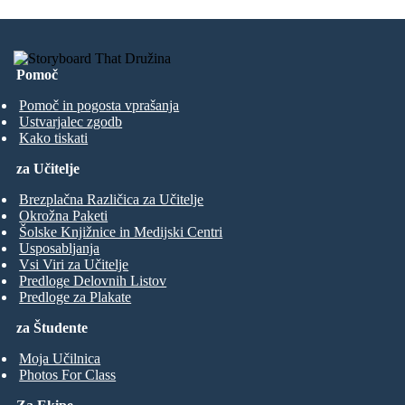
Pomoč
Pomoč in pogosta vprašanja
Ustvarjalec zgodb
Kako tiskati
za Učitelje
Brezplačna Različica za Učitelje
Okrožna Paketi
Šolske Knjižnice in Medijski Centri
Usposabljanja
Vsi Viri za Učitelje
Predloge Delovnih Listov
Predloge za Plakate
za Študente
Moja Učilnica
Photos For Class