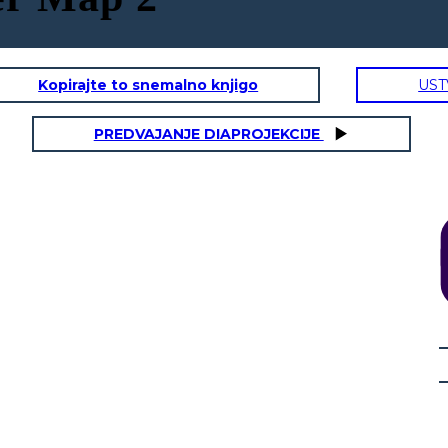
Kopirajte to snemalno knjigo
UST
PREDVAJANJE DIAPROJEKCIJE
TO E PRESENTE