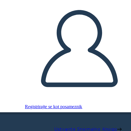
Registrirajte se kot posameznik
Ustvarite Snemalno Knjigo