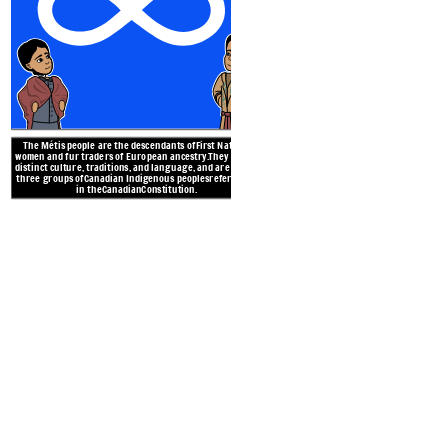
DOGANE T
"Métis Nations" che hann
si trovano tra il
Regione
Montagne Rocciose. In C
una popolazione di
The Métis people are the descendants ofFirst Nations
women and fur traders of European ancestry.They have a
distinct culture, traditions, and language, and are one of
three groups ofCanadian Indigenous peoplesreferenced
in theCanadianConstitution.
LA
NAZION
DOGANE TRADIZIONALI
DOGANE TRA
Il violino è una parte im
cultura di Métis. Hanno "su