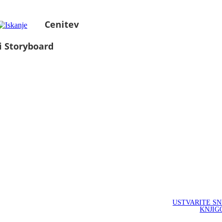
Cenitev
i Storyboard
USTVARITE S
KNJIG