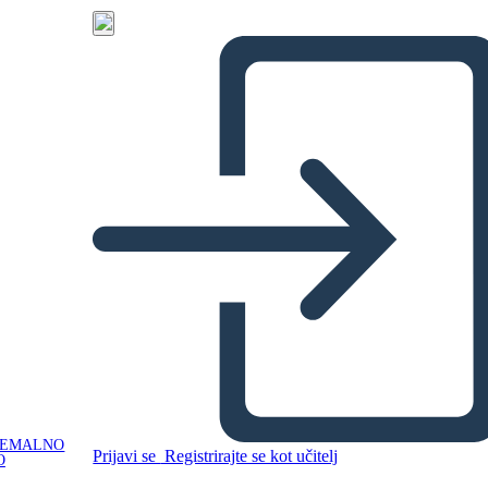
NEMALNO
Prijavi se
Registrirajte se kot učitelj
O