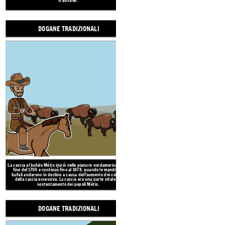
Tánishi kiya m
(Buongiorno
DOGANE TRADIZIONALI
Michif è la lingua del popolo Métis. È emerso nel 1800 ed
è principalmente un mix di Plains Cree e canadese
francese.
Tánishi
famee?
(Come sta l
famiglia?
"Métis Nations" che hann
si trovano tra il
Regione
Montagne Rocciose. In C
una popolazione di
The Métis people are the descendants ofFirst Nations
Michif è la lingua del popolo 
women and fur traders of European ancestry.They have a
è principalmente un mix di
distinct culture, traditions, and language, and are one of
france
three groups ofCanadian Indigenous peoplesreferenced
in theCanadianConstitution.
La caccia al bufalo Métis iniziò nelle pianure nordamericane alla
M
LA
NAZION
fine del 1700 e continuò fino al 1878, quando le mandrie di
bufali andarono in declino a causa dell'aumento dei coloni e
della caccia eccessiva. La caccia era una parte vitale del
sostentamento dei popoli Métis.
DOGANE TRADIZIONALI