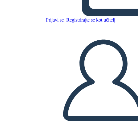
Pianure
Prijavi se
Registrirajte se kot učitelj
Kopirajte to snemalno knjigo
USTVARITE SNEMALNO KNJIGO
PREDVAJANJE DIAPROJEKCIJE
PREBERI MI