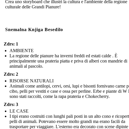
Crea uno storyboard che illustri la cultura e l'ambiente della regione
culturale delle Grandi Pianure!
Snemalna Knjiga Besedilo
Zdrs: 1
AMBIENTE
La regione delle pianure ha inverni freddi ed estati calde . È
principalmente una prateria piatta e priva di alberi con mandrie di
animali al pascolo.
Zdrs: 2
RISORSE NATURALI
Animali come antilopi, cervi, orsi, lupi e bisonti fornivano carne pe
cibo, pelli per vestiti e case e ossa per perline. Erbe e piante di W
sono stati raccolti, come la rapa prateria e Chokecherry.
Zdrs: 3
LE CASE
I tipi erano costruiti con lunghi pali posti in un alto cono e ricopert
pelli di animali. Potevano essere molto grandi ma erano facili da
trasportare per viaggiare. L'esterno era decorato con scene dipinte 