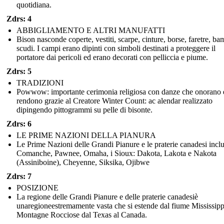
quotidiana.
Zdrs: 4
ABBIGLIAMENTO E ALTRI MANUFATTI
Bison nasconde coperte, vestiti, scarpe, cinture, borse, faretre, ba
scudi. I campi erano dipinti con simboli destinati a proteggere il
portatore dai pericoli ed erano decorati con pelliccia e piume.
Zdrs: 5
TRADIZIONI
Powwow: importante cerimonia religiosa con danze che onorano 
rendono grazie al Creatore Winter Count: ac alendar realizzato
dipingendo pittogrammi su pelle di bisonte.
Zdrs: 6
LE PRIME NAZIONI DELLA PIANURA
Le Prime Nazioni delle Grandi Pianure e le praterie canadesi inc
Comanche, Pawnee, Omaha, i Sioux: Dakota, Lakota e Nakota
(Assiniboine), Cheyenne, Siksika, Ojibwe
Zdrs: 7
POSIZIONE
La regione delle Grandi Pianure e delle praterie canadesiè
unaregioneestremamente vasta che si estende dal fiume Mississippi
Montagne Rocciose dal Texas al Canada.