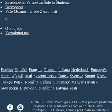
Zasebnost in Varnost za Šole in Študente
Dostopnost
Vaše Možnosti Glede Zasebnosti
O
O Podjetju
Kontaktiraj nas
English
Español
Français
Deutsch
Italiana
Nederlands
Português
עברית
العَرَبِيَّة
हिन्दी
ру́сский язы́к
Dansk
Svenska
Suomi
Norsk
Türkçe
Polski
Româna
Ceština
Slovenský
Magyar
Hrvatski
български
Lietuvos
Slovenščina
Latvijas
eesti
© 2026 - Clever Prototypes, LLC - Vse pravice pridržan
StoryboardThat je blagovna znamka družbe
Clever
Prototypes , LLC
in registrirana pri Uradu za patente in