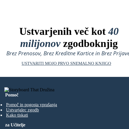
Ustvarjenih več kot
40
milijonov
zgodboknjig
Brez Prenosov, Brez Kreditne Kartice in Brez Prijave
USTVARITI MOJO PRVO SNEMALNO KNJIGO
Pomoč
Pomoč in pogosta vprašanja
Ustvarjalec zgodb
Kako tiskati
za Učitelje