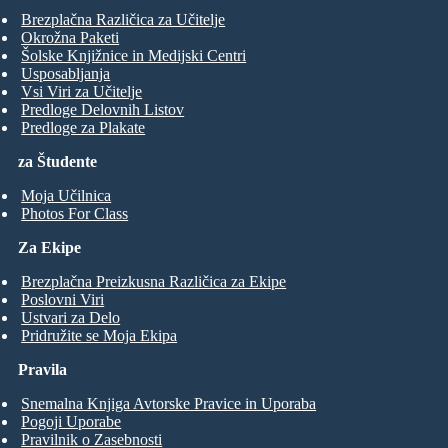
Brezplačna Različica za Učitelje
Okrožna Paketi
Šolske Knjižnice in Medijski Centri
Usposabljanja
Vsi Viri za Učitelje
Predloge Delovnih Listov
Predloge za Plakate
za Študente
Moja Učilnica
Photos For Class
Za Ekipe
Brezplačna Preizkusna Različica za Ekipe
Poslovni Viri
Ustvari za Delo
Pridružite se Moja Ekipa
Pravila
Snemalna Knjiga Avtorske Pravice in Uporaba
Pogoji Uporabe
Pravilnik o Zasebnosti