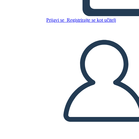
Bambini
Prijavi se
Registrirajte se kot učitelj
Kopirajte to snemalno knjigo
USTVARITE SNEMALNO KNJIGO
PREDVAJANJE DIAPROJEKCIJE
PREBERI MI