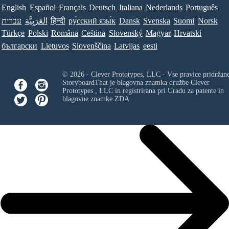
English
Español
Français
Deutsch
Italiana
Nederlands
Português
עברית
العَرَبِيَّة
हिन्दी
ру́сский язы́к
Dansk
Svenska
Suomi
Norsk
Türkçe
Polski
Româna
Ceština
Slovenský
Magyar
Hrvatski
български
Lietuvos
Slovenščina
Latvijas
eesti
© 2026 - Clever Prototypes, LLC - Vse pravice pridržan
StoryboardThat je blagovna znamka družbe
Clever
Prototypes , LLC
in registrirana pri Uradu za patente in
blagovne znamke ZDA