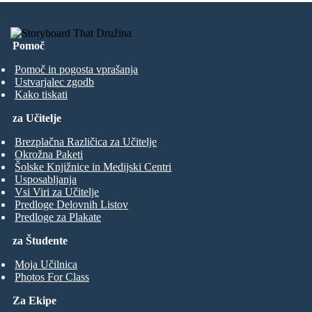
Pomoč
Pomoč in pogosta vprašanja
Ustvarjalec zgodb
Kako tiskati
za Učitelje
Brezplačna Različica za Učitelje
Okrožna Paketi
Šolske Knjižnice in Medijski Centri
Usposabljanja
Vsi Viri za Učitelje
Predloge Delovnih Listov
Predloge za Plakate
za Študente
Moja Učilnica
Photos For Class
Za Ekipe