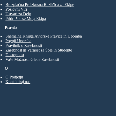
Brezplačna Preizkusna Različica za Ekipe
Poslovni Viri
Ustvari za Delo
Pridružite se Moja Ekipa
Pravila
Snemalna Knjiga Avtorske Pravice in Uporaba
Pogoji Uporabe
Pravilnik o Zasebnosti
Zasebnost in Varnost za Šole in Študente
Dostopnost
Vaše Možnosti Glede Zasebnosti
O
O Podjetju
Kontaktiraj nas