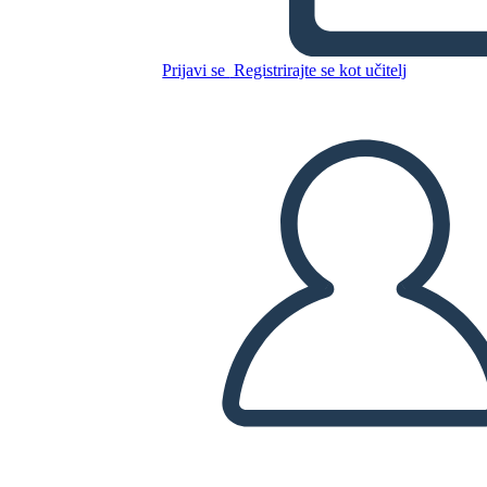
Kopirajte to snemalno knjigo
Prijavi se
Registrirajte se kot učitelj
USTVARITE SNEMALNO KNJIGO
PREDVAJANJE DIAPROJEKCIJE
PREBERI MI