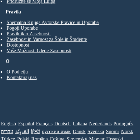
Pridružite se Moja Ekipa
Pravila
Snemalna Knjiga Avtorske Pravice in Uporaba
Pogoji Uporabe
Pravilnik o Zasebnosti
Zasebnost in Varnost za Šole in Študente
Dostopnost
Vaše Možnosti Glede Zasebnosti
O
O Podjetju
Kontaktiraj nas
English
Español
Français
Deutsch
Italiana
Nederlands
Português
עברית
العَرَبِيَّة
हिन्दी
ру́сский язы́к
Dansk
Svenska
Suomi
Norsk
Türkçe
Polski
Româna
Ceština
Slovenský
Magyar
Hrvatski