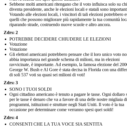
Sebbene molti americani ritengano che il voto influisca solo su ch
diventa presidente, anche le elezioni locali e statali sono important
Votando alle elezioni locali, i vincitori di tali elezioni potrebbero e
quelli che possono migliorare più rapidamente la tua comunità loc
riparando strade, costruendo nuove scuole e altro ancora.
Zdrs: 2
POTREBBE DECIDERE CHIUDERE LE ELEZIONI
Votazione
Votazione
Gli elettori americani potrebbero pensare che il loro unico voto n
abbia importanza nel grande schema di milioni, ma in elezioni
ravvicinate, è importante. Ad esempio, la famosa elezione del 200
George W. Bush e Al Gore è stata decisa in Florida con una diffe
di soli 537 voti su quasi sei milioni di voti!
Zdrs: 3
SONO I TUOI SOLDI
Ogni cittadino americano è tenuto a pagare le tasse. Ogni dollaro 
per le tasse è denaro che va a favore di una delle nostre migliaia d
programmi, istituzioni e strutture negli Stati Uniti. Il voto è la tua
occasione per determinare come verranno spesi quei soldi!
Zdrs: 4
CONSENTI CHE LA TUA VOCE SIA SENTITA