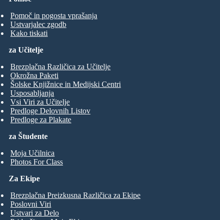
Pomoč in pogosta vprašanja
Ustvarjalec zgodb
Kako tiskati
za Učitelje
Brezplačna Različica za Učitelje
Okrožna Paketi
Šolske Knjižnice in Medijski Centri
Usposabljanja
Vsi Viri za Učitelje
Predloge Delovnih Listov
Predloge za Plakate
za Študente
Moja Učilnica
Photos For Class
Za Ekipe
Brezplačna Preizkusna Različica za Ekipe
Poslovni Viri
Ustvari za Delo