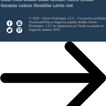
български
Lietuvos
Slovenščina
Latvijas
eesti
© 2026 - Clever Prototypes, LLC - Vse pravice pridržan
StoryboardThat je blagovna znamka družbe
Clever
Prototypes , LLC
in registrirana pri Uradu za patente in
blagovne znamke ZDA