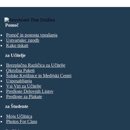
Pomoč
Pomoč in pogosta vprašanja
Ustvarjalec zgodb
Kako tiskati
za Učitelje
Brezplačna Različica za Učitelje
Okrožna Paketi
Šolske Knjižnice in Medijski Centri
Usposabljanja
Vsi Viri za Učitelje
Predloge Delovnih Listov
Predloge za Plakate
za Študente
Moja Učilnica
Photos For Class