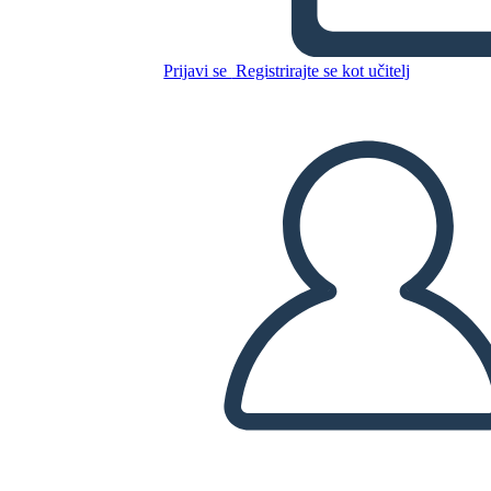
Summer
Prijavi se
Registrirajte se kot učitelj
Kopirajte to snemalno knjigo
USTVARITE SNEMALNO KNJIGO
PREDVAJANJE DIAPROJEKCIJE
PREBERI MI