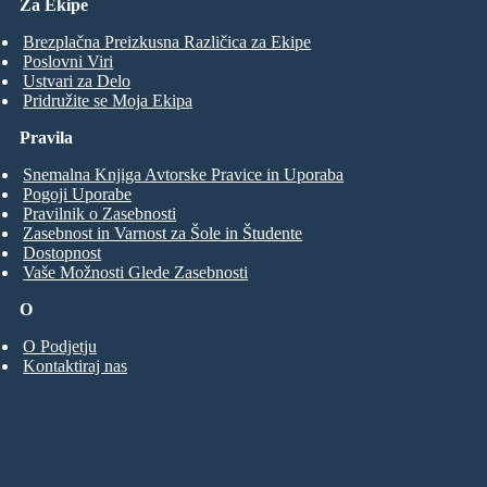
Za Ekipe
Brezplačna Preizkusna Različica za Ekipe
Poslovni Viri
Ustvari za Delo
Pridružite se Moja Ekipa
Pravila
Snemalna Knjiga Avtorske Pravice in Uporaba
Pogoji Uporabe
Pravilnik o Zasebnosti
Zasebnost in Varnost za Šole in Študente
Dostopnost
Vaše Možnosti Glede Zasebnosti
O
O Podjetju
Kontaktiraj nas