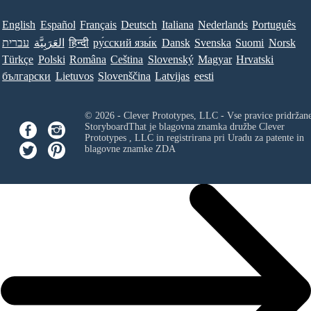
English
Español
Français
Deutsch
Italiana
Nederlands
Português
עברית
العَرَبِيَّة
हिन्दी
ру́сский язы́к
Dansk
Svenska
Suomi
Norsk
Türkçe
Polski
Româna
Ceština
Slovenský
Magyar
Hrvatski
български
Lietuvos
Slovenščina
Latvijas
eesti
© 2026 - Clever Prototypes, LLC - Vse pravice pridržan
StoryboardThat je blagovna znamka družbe
Clever
Prototypes , LLC
in registrirana pri Uradu za patente in
blagovne znamke ZDA