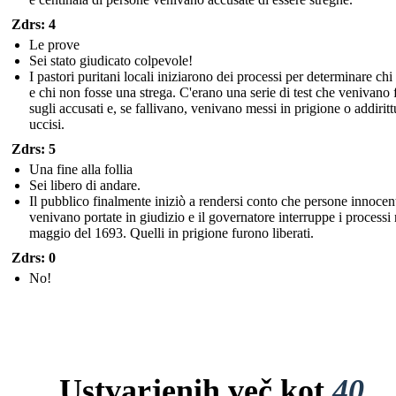
Zdrs: 4
Le prove
Sei stato giudicato colpevole!
I pastori puritani locali iniziarono dei processi per determinare chi
e chi non fosse una strega. C'erano una serie di test che venivano f
sugli accusati e, se fallivano, venivano messi in prigione o addiritt
uccisi.
Zdrs: 5
Una fine alla follia
Sei libero di andare.
Il pubblico finalmente iniziò a rendersi conto che persone innocen
venivano portate in giudizio e il governatore interruppe i processi 
maggio del 1693. Quelli in prigione furono liberati.
Zdrs: 0
No!
Ustvarjenih več kot
40