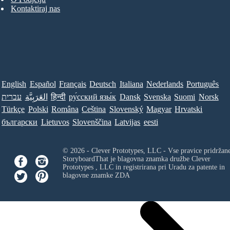
Kontaktiraj nas
English
Español
Français
Deutsch
Italiana
Nederlands
Português
עברית
العَرَبِيَّة
हिन्दी
ру́сский язы́к
Dansk
Svenska
Suomi
Norsk
Türkçe
Polski
Româna
Ceština
Slovenský
Magyar
Hrvatski
български
Lietuvos
Slovenščina
Latvijas
eesti
© 2026 - Clever Prototypes, LLC - Vse pravice pridržan
StoryboardThat je blagovna znamka družbe
Clever
Prototypes , LLC
in registrirana pri Uradu za patente in
blagovne znamke ZDA