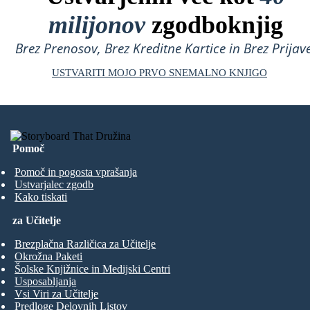
milijonov
zgodboknjig
Brez Prenosov, Brez Kreditne Kartice in Brez Prijave
USTVARITI MOJO PRVO SNEMALNO KNJIGO
Pomoč
Pomoč in pogosta vprašanja
Ustvarjalec zgodb
Kako tiskati
za Učitelje
Brezplačna Različica za Učitelje
Okrožna Paketi
Šolske Knjižnice in Medijski Centri
Usposabljanja
Vsi Viri za Učitelje
Predloge Delovnih Listov