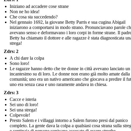
Iniziano ad accadere cose strane
Non ne ho idea!
Che cosa sta succedendo?
Nel gennaio 1692, la giovane Betty Parris e sua cugina Abigail
iniziarono a comportarsi in modo strano. Pronunciavano parole c
avevano senso e deformavano i loro corpi in forme strane. Il padre
Betty ha chiamato il dottore e alle ragazze è stata diagnosticata un
strega!
Zdrs: 2
A chi dare la colpa
Sono loro!
Le ragazze hanno detto che tre donne in città avevano lanciato un
incantesimo su di loro. Le donne non erano già molto amate dalla
comunità; uno era un nativo americano che giocava a predire il fu
uno era senza casa e uno raramente andava in chiesa.
Zdrs: 3
Cacce e isteria
Sei uno di loro!
Sei una strega!
Colpevole!
Presto Salem e i villaggi intorno a Salem furono presi dal panico
completo. La gente dava la colpa a qualsiasi cosa strana sulla stre
e centinaia di persone venivano accusate di essere streghe.