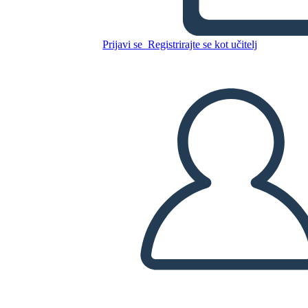
Salem
Prijavi se
Registrirajte se kot učitelj
Kopirajte to snemalno knjigo
USTVARITE SNEMALNO KNJIGO
PREDVAJANJE DIAPROJEKCIJE
PREBERI MI