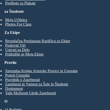
Predloge za Plakate
za Študente
Moja Učilnica
Photos For Class
Za Ekipe
Brezplačna Preizkusna Različica za Ekipe
Poslovni Viri
Ustvari za Delo
Pridružite se Moja Ekipa
Pravila
Snemalna Knjiga Avtorske Pravice in Uporaba
Pogoji Uporabe
Pravilnik o Zasebnosti
Zasebnost in Varnost za Šole in Študente
Dostopnost
Vaše Možnosti Glede Zasebnosti
O
O Podjetju