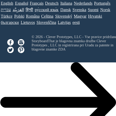
English
Español
Français
Deutsch
Italiana
Nederlands
Português
עברית
العَرَبِيَّة
हिन्दी
ру́сский язы́к
Dansk
Svenska
Suomi
Norsk
Türkçe
Polski
Româna
Ceština
Slovenský
Magyar
Hrvatski
български
Lietuvos
Slovenščina
Latvijas
eesti
© 2026 - Clever Prototypes, LLC - Vse pravice pridržan
StoryboardThat je blagovna znamka družbe
Clever
Prototypes , LLC
in registrirana pri Uradu za patente in
blagovne znamke ZDA