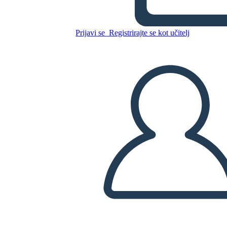
Prijavi se
Registrirajte se kot učitelj
Kopirajte to snemalno knjigo
USTVARITE SNEMALNO KNJIGO
PREDVAJANJE DIAPROJEKCIJE
PREBERI MI