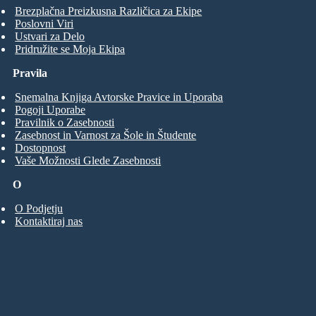
Brezplačna Preizkusna Različica za Ekipe
Poslovni Viri
Ustvari za Delo
Pridružite se Moja Ekipa
Pravila
Snemalna Knjiga Avtorske Pravice in Uporaba
Pogoji Uporabe
Pravilnik o Zasebnosti
Zasebnost in Varnost za Šole in Študente
Dostopnost
Vaše Možnosti Glede Zasebnosti
O
O Podjetju
Kontaktiraj nas