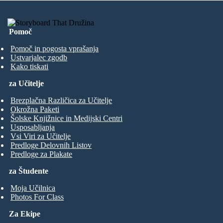
Pomoč
Pomoč in pogosta vprašanja
Ustvarjalec zgodb
Kako tiskati
za Učitelje
Brezplačna Različica za Učitelje
Okrožna Paketi
Šolske Knjižnice in Medijski Centri
Usposabljanja
Vsi Viri za Učitelje
Predloge Delovnih Listov
Predloge za Plakate
za Študente
Moja Učilnica
Photos For Class
Za Ekipe