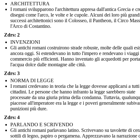
ARCHITETTURA
I romani svilupparono l'architettura appresa dall'antica Grecia e c
disegni come l'arco, le volte e le cupole. Alcuni dei loro più grand
successi architettonici sono il Colosseo, il Pantheon, il Circo Mas
l'Arco di Costantino.
Zdrs: 2
INVENZIONI
Gli antichi romani costruirono strade robuste, molte delle quali es
ancora oggi. Si estendevano in tutto l'impero e rendevano i viaggi 
commercio più efficienti. Hanno inventato gli acquedotti per porta
l'acqua dolce dalle montagne alle città.
Zdrs: 3
NORMA DI LEGGE
I romani credevano in teoria che la legge dovesse applicarsi a tutti 
cittadini. Le persone che hanno infranto la legge sarebbero state
processate da una giuria prima della condanna. Tuttavia, qualunq
piacesse all'imperatore era la legge e i poveri generalmente subiv
punizioni più dure.
Zdrs: 4
PARLANDO E SCRIVENDO
Gli antichi romani parlavano latino. Scrivevano su tavolette di cera
sottili di legno, papiro o pergamena. Apprezzavano la narrazione o