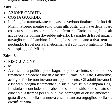
migliore amico di Isabel, Iván!
Zdrs: 5
AZIONE CADUTA
COSTA GUARDIA
Le famiglie traumatizzate e devastate vedono finalmente le luci di
Miami. Proprio mentre sono vicini alla costa, una nave della guar
costiera statunitense ordina loro di fermarsi. Eroicamente, Lito salt
acqua così la polizia dovrebbe salvarlo. La madre di Isabel inizia i
travaglio e ha il bambino. Le famiglie si precipitano a riva, reman
nuotando. Isabel porta freneticamente il suo nuovo fratellino, Mar
sulla spiaggia di Miami.
Zdrs: 6
RISOLUZIONE
io
A causa della politica piede bagnato, piede asciutto, sono autorizza
rimanere e chiedere asilo in America. Il fratello di Lito, Guillermo,
accoglie finché non trovano un appartamento. Gli adulti trovano 
e Isabel si adegua lentamente alla sua nuova scuola e impara l'ingl
La storia si conclude con Isabel che suona lo striscione stellato so
cubano alla tromba per i suoi nuovi compagni di classe americani
grata di essere nella sua nuova casa ma ancora orgogliosa della su
eredità cubana.