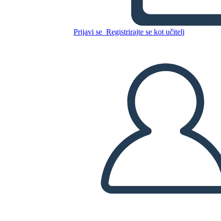
Riepilogo del Complotto dei
Rifugiati: la Storia di Isabel
Prijavi se
Registrirajte se kot učitelj
Kopirajte to snemalno knjigo
USTVARITE SNEMALNO KNJIGO
PREDVAJANJE DIAPROJEKCIJE
PREBERI MI