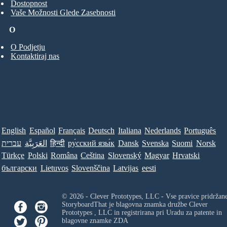
Dostopnost
Vaše Možnosti Glede Zasebnosti
O
O Podjetju
Kontaktiraj nas
English
Español
Français
Deutsch
Italiana
Nederlands
Português
עברית
العَرَبِيَّة
हिन्दी
ру́сский язы́к
Dansk
Svenska
Suomi
Norsk
Türkçe
Polski
Româna
Ceština
Slovenský
Magyar
Hrvatski
български
Lietuvos
Slovenščina
Latvijas
eesti
© 2026 - Clever Prototypes, LLC - Vse pravice pridržan
StoryboardThat je blagovna znamka družbe
Clever
Prototypes , LLC
in registrirana pri Uradu za patente in
blagovne znamke ZDA