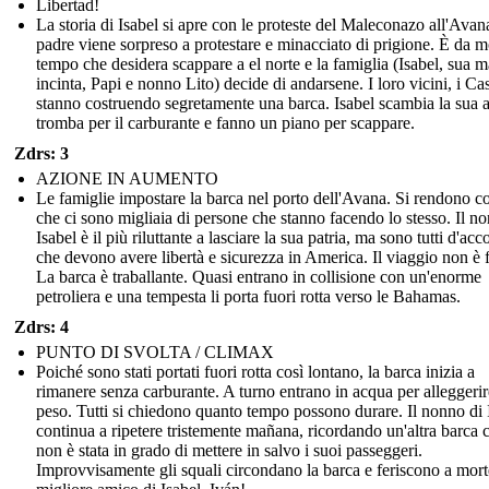
Libertad!
La storia di Isabel si apre con le proteste del Maleconazo all'Avan
padre viene sorpreso a protestare e minacciato di prigione. È da m
tempo che desidera scappare a el norte e la famiglia (Isabel, sua
incinta, Papi e nonno Lito) decide di andarsene. I loro vicini, i Cas
stanno costruendo segretamente una barca. Isabel scambia la sua 
tromba per il carburante e fanno un piano per scappare.
Zdrs: 3
AZIONE IN AUMENTO
Le famiglie impostare la barca nel porto dell'Avana. Si rendono c
che ci sono migliaia di persone che stanno facendo lo stesso. Il n
Isabel è il più riluttante a lasciare la sua patria, ma sono tutti d'acc
che devono avere libertà e sicurezza in America. Il viaggio non è f
La barca è traballante. Quasi entrano in collisione con un'enorme
petroliera e una tempesta li porta fuori rotta verso le Bahamas.
Zdrs: 4
PUNTO DI SVOLTA / CLIMAX
Poiché sono stati portati fuori rotta così lontano, la barca inizia a
rimanere senza carburante. A turno entrano in acqua per alleggerire
peso. Tutti si chiedono quanto tempo possono durare. Il nonno di 
continua a ripetere tristemente mañana, ricordando un'altra barca 
non è stata in grado di mettere in salvo i suoi passeggeri.
Improvvisamente gli squali circondano la barca e feriscono a morte