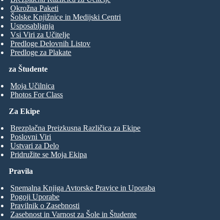
Okrožna Paketi
Šolske Knjižnice in Medijski Centri
Usposabljanja
Vsi Viri za Učitelje
Predloge Delovnih Listov
Predloge za Plakate
za Študente
Moja Učilnica
Photos For Class
Za Ekipe
Brezplačna Preizkusna Različica za Ekipe
Poslovni Viri
Ustvari za Delo
Pridružite se Moja Ekipa
Pravila
Snemalna Knjiga Avtorske Pravice in Uporaba
Pogoji Uporabe
Pravilnik o Zasebnosti
Zasebnost in Varnost za Šole in Študente