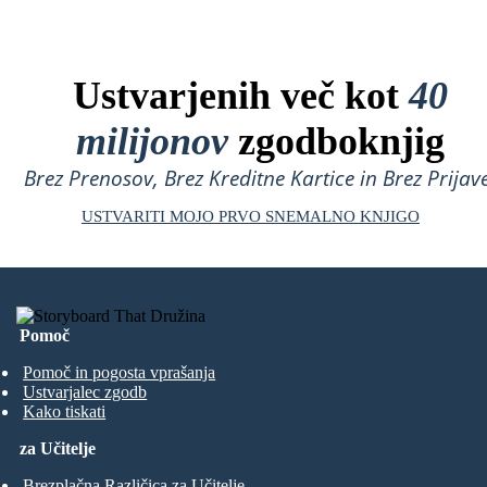
Ustvarjenih več kot
40
milijonov
zgodboknjig
Brez Prenosov, Brez Kreditne Kartice in Brez Prijave
USTVARITI MOJO PRVO SNEMALNO KNJIGO
Pomoč
Pomoč in pogosta vprašanja
Ustvarjalec zgodb
Kako tiskati
za Učitelje
Brezplačna Različica za Učitelje